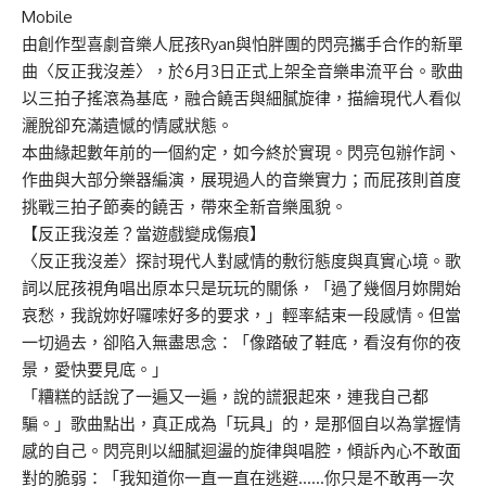
Mobile
由創作型喜劇音樂人屁孩Ryan與怕胖團的閃亮攜手合作的新單
曲〈反正我沒差〉，於6月3日正式上架全音樂串流平台。歌曲
以三拍子搖滾為基底，融合饒舌與細膩旋律，描繪現代人看似
灑脫卻充滿遺憾的情感狀態。
本曲緣起數年前的一個約定，如今終於實現。閃亮包辦作詞、
作曲與大部分樂器編演，展現過人的音樂實力；而屁孩則首度
挑戰三拍子節奏的饒舌，帶來全新音樂風貌。
【反正我沒差？當遊戲變成傷痕】
〈反正我沒差〉探討現代人對感情的敷衍態度與真實心境。歌
詞以屁孩視角唱出原本只是玩玩的關係，「過了幾個月妳開始
哀愁，我說妳好囉嗦好多的要求，」輕率結束一段感情。但當
一切過去，卻陷入無盡思念：「像踏破了鞋底，看沒有你的夜
景，愛快要見底。」
「糟糕的話說了一遍又一遍，說的謊狠起來，連我自己都
騙。」歌曲點出，真正成為「玩具」的，是那個自以為掌握情
感的自己。閃亮則以細膩迴盪的旋律與唱腔，傾訴內心不敢面
對的脆弱：「我知道你一直一直在逃避……你只是不敢再一次