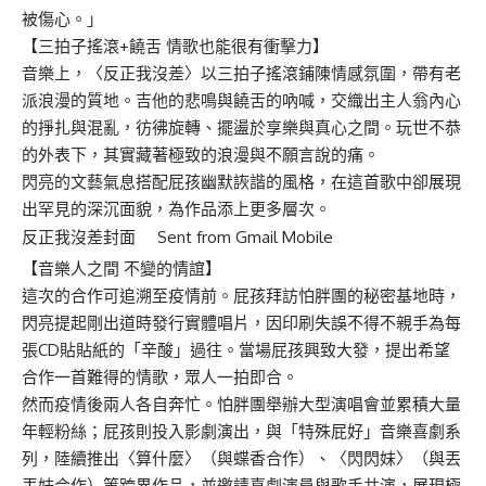
被傷心。」
【三拍子搖滾+饒舌 情歌也能很有衝擊力】
音樂上，〈反正我沒差〉以三拍子搖滾鋪陳情感氛圍，帶有老
派浪漫的質地。吉他的悲鳴與饒舌的吶喊，交織出主人翁內心
的掙扎與混亂，彷彿旋轉、擺盪於享樂與真心之間。玩世不恭
的外表下，其實藏著極致的浪漫與不願言說的痛。
閃亮的文藝氣息搭配屁孩幽默詼諧的風格，在這首歌中卻展現
出罕見的深沉面貌，為作品添上更多層次。
反正我沒差封面 Sent from Gmail Mobile
【音樂人之間 不變的情誼】
這次的合作可追溯至疫情前。屁孩拜訪怕胖團的秘密基地時，
閃亮提起剛出道時發行實體唱片，因印刷失誤不得不親手為每
張CD貼貼紙的「辛酸」過往。當場屁孩興致大發，提出希望
合作一首難得的情歌，眾人一拍即合。
然而疫情後兩人各自奔忙。怕胖團舉辦大型演唱會並累積大量
年輕粉絲；屁孩則投入影劇演出，與「特殊屁好」音樂喜劇系
列，陸續推出〈算什麼〉（與蝶香合作）、〈閃閃妹〉（與丟
丟妹合作）等跨界作品，並邀請喜劇演員與歌手共演，展現極