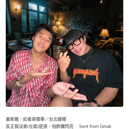
墨新聞
｜記者梁偉華／台北報導
反正我沒差(左起)屁孩、怕胖團閃亮 Sent from Gmail