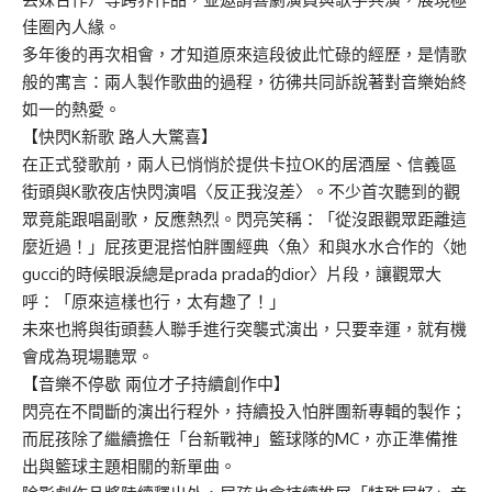
佳圈內人緣。
多年後的再次相會，才知道原來這段彼此忙碌的經歷，是情歌
般的寓言：兩人製作歌曲的過程，彷彿共同訴說著對音樂始終
如一的熱愛。
【快閃K新歌 路人大驚喜】
在正式發歌前，兩人已悄悄於提供卡拉OK的居酒屋、信義區
街頭與K歌夜店快閃演唱〈反正我沒差〉。不少首次聽到的觀
眾竟能跟唱副歌，反應熱烈。閃亮笑稱：「從沒跟觀眾距離這
麼近過！」屁孩更混搭怕胖團經典〈魚〉和與水水合作的〈她
gucci的時候眼淚總是prada prada的dior〉片段，讓觀眾大
呼：「原來這樣也行，太有趣了！」
未來也將與街頭藝人聯手進行突襲式演出，只要幸運，就有機
會成為現場聽眾。
【音樂不停歇 兩位才子持續創作中】
閃亮在不間斷的演出行程外，持續投入怕胖團新專輯的製作；
而屁孩除了繼續擔任「台新戰神」籃球隊的MC，亦正準備推
出與籃球主題相關的新單曲。