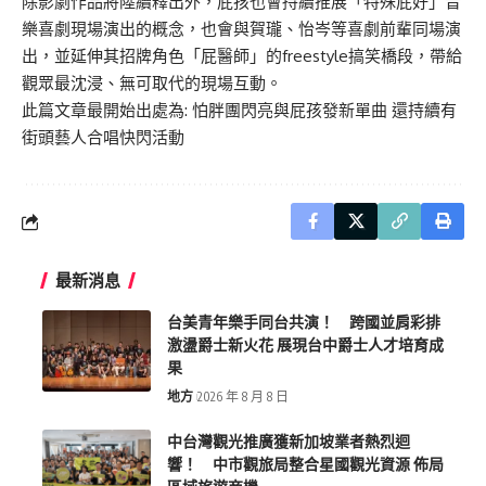
除影劇作品將陸續釋出外，屁孩也會持續推展「特殊屁好」音
樂喜劇現場演出的概念，也會與賀瓏、怡岑等喜劇前輩同場演
出，並延伸其招牌角色「屁醫師」的freestyle搞笑橋段，帶給
觀眾最沈浸、無可取代的現場互動。
此篇文章最開始出處為:
怕胖團閃亮與屁孩發新單曲 還持續有
街頭藝人合唱快閃活動
最新消息
台美青年樂手同台共演！ 跨國並肩彩排
激盪爵士新火花 展現台中爵士人才培育成
果
地方
2026 年 8 月 8 日
中台灣觀光推廣獲新加坡業者熱烈迴
響！ 中市觀旅局整合星國觀光資源 佈局