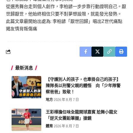
從選秀舞台走到個人創作，李柏諺一步步靠行動證明自己。厭
世歸厭世，他始終相信只要不對夢想設限，就能發光發熱。
此篇文章最開始出處為:
李柏諺「厭世回歸」唱出Z世代痛點
揭友情背叛傷痛
最新消息
【守護別人的孩子，也牽掛自己的孩子】
陳隊長以刑警父親的體悟 向「少年隊警
察爸爸」致敬！
地方
2026 年 8 月 7 日
王彩樺擔任味全龍開球嘉賓 尬舞小龍女
「逆天女團鉛筆腿」搶鏡
體育
2026 年 8 月 7 日