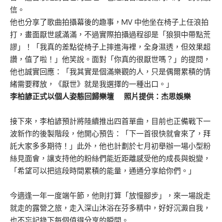
信。
他也分享了歌曲拍攝幕後的趣事，MV 中他坐在椅子上任浪拍
打，畫面厭世感滿滿，不過實際拍攝過程卻是「狼狽中帶點荒
謬」！「我真的差點從椅子上摔進海裡，全身濕透，但效果超
讚，值了啦！」他笑說。
面對「你真的很厭世嗎？」的提問，
他也誠實回應：「我其實是個滿樂觀的人，只是偶爾累積的情
緒需要釋放，《厭世》就是我選擇的一種出口。」
李柏諺正式以個人姿態回歸樂壇 照片提供：杰思娛樂
接下來，李柏諺預計將陸續推出四首單曲，目前也正備戰下一
波新作的後製階段，他開心預告：「下一首很快就會來了，拜
託大家多多期待！」此外，他也計劃於七月初舉辦一場小型粉
絲見面會，讓支持他的粉絲們能近距離感受他的成長與蛻變，
「希望可以把這段時間累積的能量，通通分享給你們。」
今適逢一年一度端午節，他則打算「放慢腳步」，來一場說走
就走的露營之旅，走入深山沐浴在芬多精中，好好沉澱自我，
也不忘記錄下每個值得分享的瞬間。