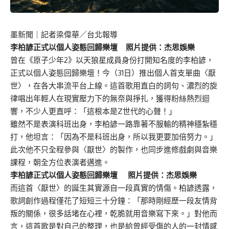
墨新聞
｜記者梁偉華／台北報導
李柏諺
正式以個人姿態回歸樂壇
照片提供：杰思娛樂
曾在《原子少年2》以天狼星成員身份打開知名度的李柏諺，
正式以個人姿態回歸樂壇！今（31日）推出個人首支單曲〈厭
世〉，在各大串流平台上線。這首歌用直白的詞句、濃烈的旋
律唱出年輕人在現實壓力下的無奈與掙扎，獲得粉絲熱烈迴
響，不少人更直呼：「這根本是Z世代的心聲！」
雖然不是表演科班出身，李柏諺一路靠著不服輸的精神穩紮穩
打，他坦言：「因為不是科班出身，所以我更要加倍努力。」
此次他不只全程參與〈厭世〉的製作，也同步進修戲劇與音樂
課程，朝全方位表演者邁進。
李柏諺正式以個人姿態回歸樂壇 照片提供：杰思娛樂
而這首〈厭世〉的誕生其實源自一段真實的情傷。柏諺透露，
歌詞創作過程僅花了短短三十分鐘：「那時剛經歷一段友情背
叛的關係，很多話堵在心裡，乾脆就用音樂寫下來。」對他而
言，這首歌是對自己的整理，也是給曾經受傷的人的一封情感