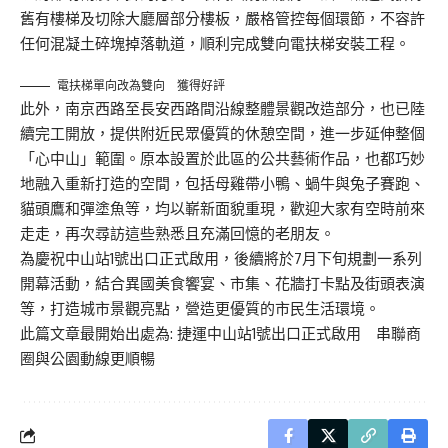
舊有樓梯及切除大廳層部分樓板，嚴格管控每個環節，不容許
任何混凝土碎塊掉落軌道，順利完成雙向電扶梯安裝工程。
電扶梯單向改為雙向 獲得好評
此外，南京西路至長安西路間沿線整體景觀改造部分，也已陸
續完工開放，提供附近民眾優質的休憩空間，進一步延伸整個
「心中山」範圍。原本設置於此區的公共藝術作品，也都巧妙
地融入重新打造的空間，包括母雞帶小鴨、蝸牛與兔子賽跑、
貓頭鷹和彈塗魚等，均以嶄新面貌重現，歡迎大家有空時前來
走走，再次尋訪這些熟悉且充滿回憶的老朋友。
為慶祝中山站1號出口正式啟用，後續將於7月下旬規劃一系列
開幕活動，結合異國美食饗宴、市集、花牆打卡點及街頭表演
等，打造城市景觀亮點，營造更優質的市民生活環境。
此篇文章最開始出處為:
捷運中山站1號出口正式啟用 串聯商
圈與公園動線更順暢