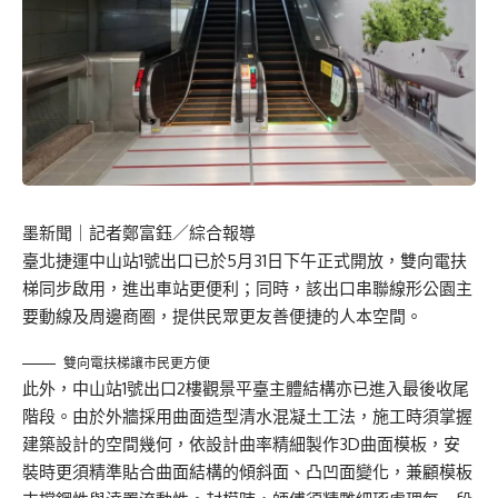
墨新聞
｜記者鄭富鈺／綜合報導
臺北捷運中山站1號出口已於5月31日下午正式開放，雙向電扶
梯同步啟用，進出車站更便利；同時，該出口串聯線形公園主
要動線及周邊商圈，提供民眾更友善便捷的人本空間。
雙向電扶梯讓市民更方便
此外，中山站1號出口2樓觀景平臺主體結構亦已進入最後收尾
階段。由於外牆採用曲面造型清水混凝土工法，施工時須掌握
建築設計的空間幾何，依設計曲率精細製作3D曲面模板，安
裝時更須精準貼合曲面結構的傾斜面、凸凹面變化，兼顧模板