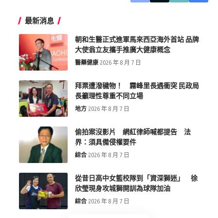
最新消息
朝和生醫正式進軍馬來西亞海外首站 品牌
大使翁立友攜手推廣大健康概念
醫藥健康
2026 年 8 月 7 日
拜票遭潑穢物！ 霧峰里長遇衝突 民政局
長籲理性尊重不同立場
地方
2026 年 8 月 7 日
偷拍案沒影片 網紅律師喊都提告 法
界：須具備侵權要件
綜合
2026 年 8 月 7 日
從昔日高中女籃校隊到「資深獅迷」 徐
欣瑩現身攻城獅開訓為球隊加油
綜合
2026 年 8 月 7 日