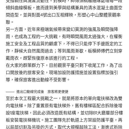
支撐鋼性與澆置流動性。封模時，師傅須精雕細琢處理每一段
傾斜曲線模板，進而達到美學與結構兼具的清水混凝土曲面空
間造型，並與對面4號出口互相輝映，形塑心中山整體景觀串
聯。
另一方面，近年來極端氣候帶來變幻莫測的強風及瞬間強降
雨，也成為工程的一大挑戰，有時瞬間風雨太過強大，在權衡
施工安全及工程品質的顧慮下，不得已只能停下手邊既定的工
作，靜候大自然風雨過去；等到風雨漸歇，板模師傅們立刻穿
戴雨衣，趕緊恢復原本該進行的工程。
在大家的群策群力下，目前觀景平臺只剩下收尾工作，為了出
口開放後的旅客安全，現場加設防護措施並設置指標加強引
導，確保旅客進出動線不受影響。
進出口動線完成後 旅客將更便捷
至於本次工程最大挑戰之一，就是將原本的單向電扶梯改為雙
向電扶梯。除了重置原有電扶梯外，舊有樓梯區配合拆除後增
設1座電扶梯，因此必須改造既有結構，並切除B1大廳層部分樓
板安裝電扶梯機坑。施工團隊先於軌道上方架設防護平臺，再
以局部切割及吊掛的方式，取代大規模敲除工法，漸進式拆除