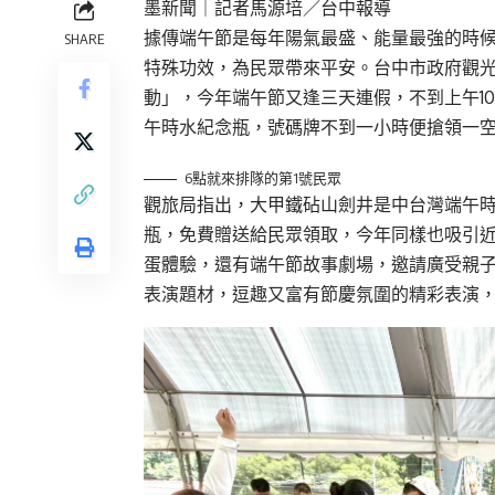
墨新聞
｜記者馬源培／台中報導
據傳端午節是每年陽氣最盛、能量最強的時
SHARE
特殊功效，為民眾帶來平安。台中市政府觀光旅
動」，今年端午節又逢三天連假，不到上午1
午時水紀念瓶，號碼牌不到一小時便搶領一
6點就來排隊的第1號民眾
觀旅局指出，大甲鐵砧山劍井是中台灣端午時
瓶，免費贈送給民眾領取，今年同樣也吸引近
蛋體驗，還有端午節故事劇場，邀請廣受親
表演題材，逗趣又富有節慶氛圍的精彩表演