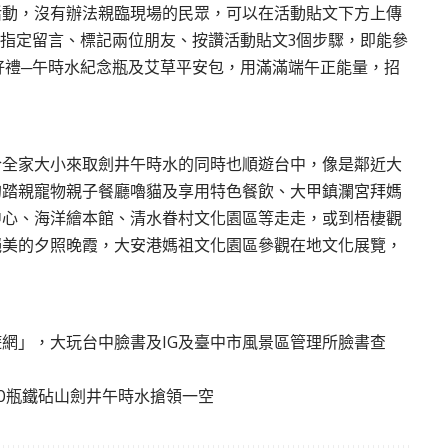
活動，沒有辦法親臨現場的民眾，可以在活動貼文下方上傳
成指定留言、標記兩位朋友、按讚活動貼文3個步驟，即能參
好禮─午時水紀念瓶及艾草平安包，用滿滿端午正能量，招
合全家大小來取劍井午時水的同時也順遊台中，像是鄰近大
的踏親寵物親子餐廳嚕貓及享用特色餐飲、大甲鎮瀾宮拜媽
中心、海洋繪本館、清水眷村文化園區等走走，或到梧棲觀
絕美的夕照晚霞，大安港媽祖文化園區參觀在地文化展覽，
網」，大玩台中臉書及IG及臺中市風景區管理所臉書查
00瓶鐵砧山劍井午時水搶領一空