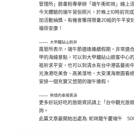
管理所」臉書粉專舉辦「端午衝蛇咪」線上
今天體驗的端午習俗照片，於晚上10時前完
加活動抽獎，有機會獲得限量20組的午平安
福保安康！
大甲鐵砧山劍井
風管所表示，端午節適逢連續假期，非常適
甲的海線景點，可以到大甲鐵砧山遊客中心
祖祈求平安，也可以到清水有台中港區藝術
光漁港吃美食、高美溼地、大安濱海樂園看
安排一個充實又悠閒的端午連假。
熱情的串場表演
更多好玩好吃的旅遊資訊請上「台中觀光旅遊
詢。
此篇文章最開始出處為:
蛇咪龍午慶端午 5