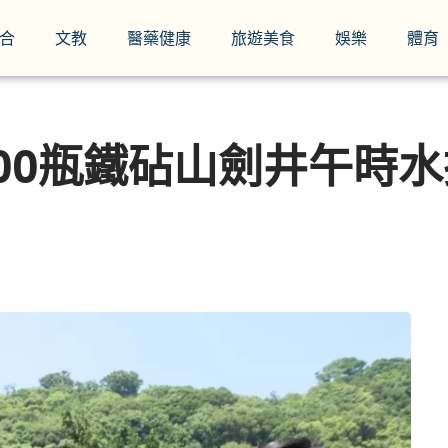
合
文教
醫藥健康
旅遊美食
娛樂
體育
00瓶鐵砧山劍井午時