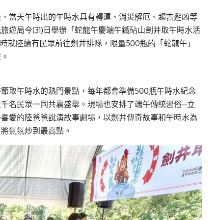
候，當天午時出的午時水具有轉運、消災解厄、趨吉避凶等
遊局今(31)日舉辦「蛇龍午慶端午鐵砧山劍井取午時水活
0時就陸續有民眾前往劍井排隊，限量500瓶的「蛇龍午」
空。
節取午時水的熱門景點，每年都會準備500瓶午時水紀念
千名民眾一同共襄盛舉。現場也安排了端午傳統習俗─立
子喜愛的陸爸爸說演故事劇場，以劍井傳奇故事和午時水為
，將氣氛炒到最高點。