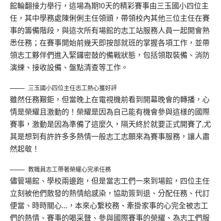
館輪翻接力舉行，這場為期10天的精彩賽事由三玉國小四位主
任，其中學務處陳俐俐主任領頭，帶領校內其他三位主任在賽
事的籌備階段，與這次所有場館的志工站服務人員一起開會熟
悉任務；在賽事開始前幾天即按部就班的掌握各項工作，並帶
領志工夥伴們進入緊鑼密鼓的備戰狀態，包括領取裝備、消防
演練、接收設備、盤點清查等工作。
三玉國小四位主任志工熱心獲好評
雖然任務艱鉅，但當晚上在電視機前看到開幕晚會的轉播，心
情是榮耀且激動的！榮耀是因為自己能有機會參與這樣的國際
賽事，激動是因為準備了這麼久，隔天終於就要正式開賽了,尤
其是想到有許許多多熱情一般志工志願來為賽事服務，讓人肅
然起敬！
教職員志工帶著榮耀心完承任務
儘管場館、學校兩邊跑，但是當志工們一來到場館，四位主任
立刻被他們散發的熱情給感染，協助簽到退、分配任務、代訂
便當、時時關心…，本來心繫校務、牽掛家事的心完全被志工
們的熱情、賽事的喝采聲、參與國際賽事的榮耀、為志工們服