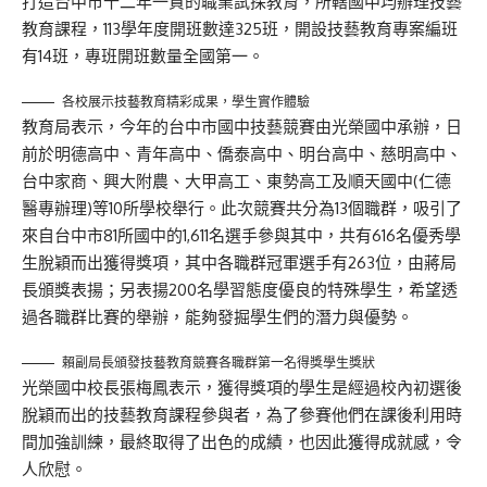
打造台中市十二年一貫的職業試探教育，所轄國中均辦理技藝
教育課程，113學年度開班數達325班，開設技藝教育專案編班
有14班，專班開班數量全國第一。
各校展示技藝教育精彩成果，學生實作體驗
教育局表示，今年的台中市國中技藝競賽由光榮國中承辦，日
前於明德高中、青年高中、僑泰高中、明台高中、慈明高中、
台中家商、興大附農、大甲高工、東勢高工及順天國中(仁德
醫專辦理)等10所學校舉行。此次競賽共分為13個職群，吸引了
來自台中市81所國中的1,611名選手參與其中，共有616名優秀學
生脫穎而出獲得獎項，其中各職群冠軍選手有263位，由蔣局
長頒獎表揚；另表揚200名學習態度優良的特殊學生，希望透
過各職群比賽的舉辦，能夠發掘學生們的潛力與優勢。
賴副局長頒發技藝教育競賽各職群第一名得獎學生獎狀
光榮國中校長張梅鳳表示，獲得獎項的學生是經過校內初選後
脫穎而出的技藝教育課程參與者，為了參賽他們在課後利用時
間加強訓練，最終取得了出色的成績，也因此獲得成就感，令
人欣慰。