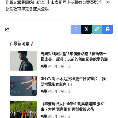
此篇文章最開始出處為:
中市表揚國中技藝教育競賽選手 大
會暨教育博覽會盛大登場
最新消息
周興哲31歲回望12年演藝路喊「像衝刺一
樣成長」 感嘆：以前的傷痕都是蛻變的殼
娛樂
2026 年 8 月 9 日
OH YA DJ 木木迎接26歲生日 許願：「我
要當電影女主角！」
娛樂
2026 年 8 月 9 日
《綜藝玩很大》全新企劃高潮迭起 張立
東、大芭 冤家組合 再創收視火花
娛樂
2026 年 8 月 9 日