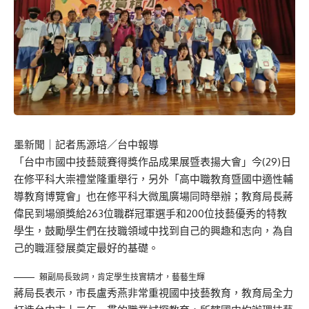
墨新聞
｜記者馬源培／台中報導
「台中市國中技藝競賽得獎作品成果展暨表揚大會」今(29)日
在修平科大崇禮堂隆重舉行，另外「高中職教育暨國中適性輔
導教育博覽會」也在修平科大微風廣場同時舉辦；教育局長蔣
偉民到場頒獎給263位職群冠軍選手和200位技藝優秀的特教
學生，鼓勵學生們在技職領域中找到自己的興趣和志向，為自
己的職涯發展奠定最好的基礎。
賴副局長致詞，肯定學生技實精才，藝藝生輝
蔣局長表示，市長盧秀燕非常重視國中技藝教育，教育局全力