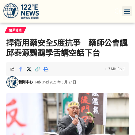
醫藥健康
捍衛用藥安全5度抗爭 藥師公會諷
邱泰源鸚鵡學舌講空話下台
7 Min Read
新聞中心
Published 2025 年 5 月 27 日