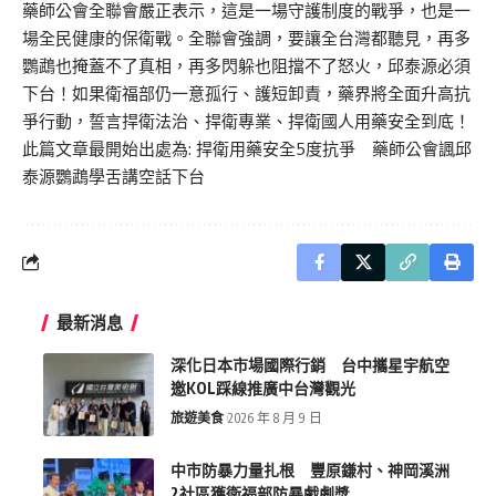
藥師公會全聯會嚴正表示，這是一場守護制度的戰爭，也是一
場全民健康的保衛戰。全聯會強調，要讓全台灣都聽見，再多
鸚鵡也掩蓋不了真相，再多閃躲也阻擋不了怒火，邱泰源必須
下台！如果衛福部仍一意孤行、護短卸責，藥界將全面升高抗
爭行動，誓言捍衛法治、捍衛專業、捍衛國人用藥安全到底！
此篇文章最開始出處為:
捍衛用藥安全5度抗爭 藥師公會諷邱
泰源鸚鵡學舌講空話下台
最新消息
深化日本市場國際行銷 台中攜星宇航空
邀KOL踩線推廣中台灣觀光
旅遊美食
2026 年 8 月 9 日
中市防暴力量扎根 豐原鎌村、神岡溪洲
2社區獲衛福部防暴戲劇獎