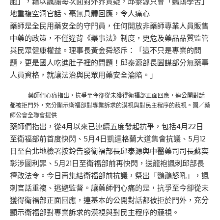
胞」，藉以諷諭每次面對外界質疑，邱泰源只會「鸚鵡學舌」
地重複空洞官話、毫無具體回應，令人痛心
藥師是全民用藥安全的守門員，任何開放非藥師專業人員販售
中藥的政策，不僅違背《藥事法》制度，更危及藥品品質監管
與民眾健康權益。理事長黃金舜怒斥：「這不只是專業的問
題，更是國人吃進肚子裡的問題！邱泰源部長圖謀部分無藥事
人員資格，就讓法治與民眾用藥安全淪陷。」
藥師們心痛指出，抗爭至今卻從未獲得衛福部正面回應，連公開對話
都被拒門外，充分顯示衛福部對專業訴求的漠視與對民主程序的藐視。圖／藥
師公會全聯會提供
藥師們指出，從4月以來已連續五度發起抗爭，包括4月22日
至衛福部前首度快閃、5月4日凱達格蘭大道集會抗議、5月12
日至台北地檢署按鈴告發衛福部長邱泰源與中醫藥司司長蘇奕
彰涉圖利罪、5月21日至衛福部前再快閃，送龍袍諷刺邱部長
擅改法令。今日再集結衛福部前抗議，祭出「鸚鵡怒吼」，諷
刺官話重複、逃避監督。讓藥師們心痛的是，抗爭至今卻從未
獲得衛福部正面回應，連基本的公開對話都被拒於門外，充分
顯示衛福部對專業訴求的漠視與對民主程序的藐視。