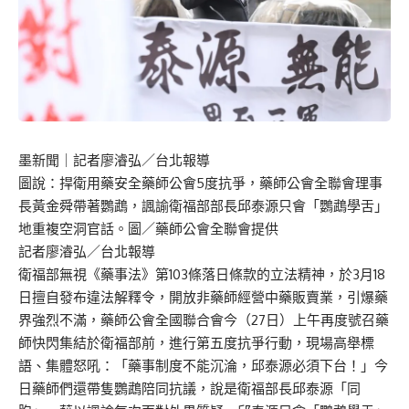
墨新聞
｜記者廖濬弘／台北報導
圖說：捍衛用藥安全藥師公會5度抗爭，藥師公會全聯會理事
長黃金舜帶著鸚鵡，諷諭衛福部部長邱泰源只會「鸚鵡學舌」
地重複空洞官話。圖／藥師公會全聯會提供
記者廖濬弘／台北報導
衛福部無視《藥事法》第103條落日條款的立法精神，於3月18
日擅自發布違法解釋令，開放非藥師經營中藥販賣業，引爆藥
界強烈不滿，藥師公會全國聯合會今（27日）上午再度號召藥
師快閃集結於衛福部前，進行第五度抗爭行動，現場高舉標
語、集體怒吼：「藥事制度不能沉淪，邱泰源必須下台！」今
日藥師們還帶隻鸚鵡陪同抗議，說是衛福部長邱泰源「同