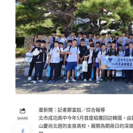
墨新聞
｜記者鄭富鈺／綜合報導
北市成功高中今年5月首度組團回訪韓國，由
SHARE
山慶尚北道的金泉高校，展開為期兩日的深