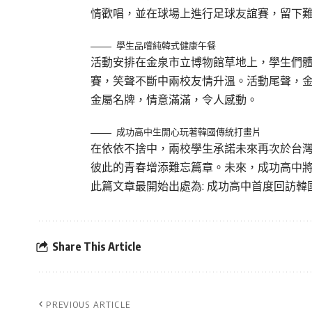
情歡唱，並在球場上進行足球友誼賽，留下
學生品嚐純韓式健康午餐
活動安排在金泉市立博物館草地上，學生們
賽，笑聲不斷中兩校友情升溫。活動尾聲，
金屬名牌，情意滿滿，令人感動。
成功高中生開心玩著韓國傳統打畫片
在依依不捨中，兩校學生承諾未來再次於台
彼此的青春增添難忘篇章。未來，成功高中
此篇文章最開始出處為:
成功高中首度回訪韓
Share This Article
PREVIOUS ARTICLE