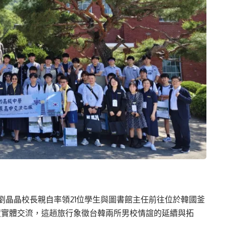
劉晶晶校長親自率領21位學生與圖書館主任前往位於韓國釜
度實體交流，這趟旅行象徵台韓兩所男校情誼的延續與拓