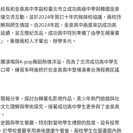
晶校長和金泉高中李副校臺北市立成功高級中學與韓國金泉
恢復交流互動，並於2024年簽訂十年的姊妹校協議，兩校持
解與師生情誼。自2024年起，金泉高中兩度來訪成功高
與延續，並互贈紀念品。成功高中特別準備了由學生親筆書
俊」，象徵兩校人才輩出、辦學多元。
團演唱與K-pop舞蹈熱情洋溢，而為了交流成功高中學生
奏口琴，練習多時後終於在金泉高中登場演奏台灣經典民謠
行簡報分享，探討台韓著名影視作品、青少年熱門遊戲與社
的文化理解與學術探究。接著成功高中學生更參與了金泉高
力。
校史館與學生餐廳，特別對當地學生禮貌的態度、設有投幣
。於學校餐廳享用美味健康午餐後，兩校學生在圖書館內熱