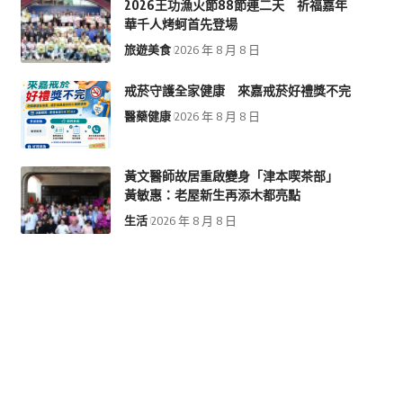
2026王功漁火節88節連二天 祈福嘉年
華千人烤蚵首先登場
旅遊美食
2026 年 8 月 8 日
戒菸守護全家健康 來嘉戒菸好禮獎不完
醫藥健康
2026 年 8 月 8 日
黃文醫師故居重啟變身「津本喫茶部」
黃敏惠：老屋新生再添木都亮點
生活
2026 年 8 月 8 日