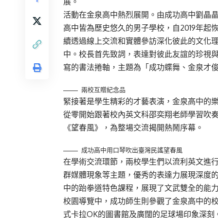
展。
活動在金泉高中熱烈展開。由成功高中劉晶
高中皆為歷史悠久的男子學校，自2019年起
續透過線上交流和實體參訪深化彼此的文化理
中。校長首先致詞，表達對彼此友誼的珍視
寫的書法捲軸，主題為「成功蝶舞、金泉才
兩校互贈紀念品
緊接著是學生精彩的才藝表演，金泉高中的樂
從零開始跟著校內英文科邵奕翔老師學習吹
《望春風》，為整場交流揭開熱鬧序幕。
成功高中用口琴吹出臺灣民謠望春風
在學術交流環節，兩校學生們以流利英文進
群媒體現象等主題，優秀的表達力展現深度
中的跆拳道特色課程，展現了文武雙全的能
校園導覽中，成功師生則參觀了金泉高中的
式卡拉OK的圖書館及廣闊的足球場印象深刻