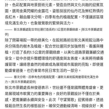
計、色彩配置與地景藝術元素，營造自然與文化共融的迎賓氛
圍，選用金黃閃耀的金露花、姿態挺拔的仙丹花及鮮紅熱情的
長紅木，藉由層次分明、四季有色的植栽配置，不僅讓該區環
境充滿生命力，也象徵鶯歌的繁榮與活力。
新北景觀處配合世壯運打造長約1.5公里的景觀綠廊。(新北市景觀處提
供)
除了閉幕場館一帶的綠美化，在館前路前往新北美術館沿路中
央分隔島的樹木及植栽，配合世壯運同步加強修剪、養護與種
植，打造了長約1.5公里的景觀綠廊，以美化道路景觀兼顧交通
安全，從中亦提升整體環境的舒適度與友善度。未來將持續養
護管理，讓綠意盎然的綠廊成為展現城市風貌的亮點，即使運
動盛會過後，也仍會是市民日常生活的一部分。
層次分明、四季有色的植栽配置，讓新北美術館周邊環境充滿生命
力。(新北市景觀處提供)
新北市景觀處長林俊德表示，世壯運不僅是國際體育盛會，更
是展現城市軟實力的重要舞台，良好的景觀設計不僅在於美
感，更需兼顧永續與安全。此次「守望鶯歌」迎賓綠廊，透過
植栽自然生長的樣態設計，確保交通動線清晰、視線良好，美