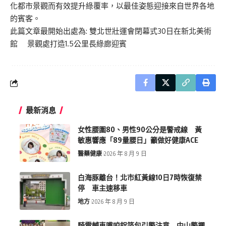
化都市景觀而有效提升綠覆率，以最佳姿態迎接來自世界各地
的賓客。
此篇文章最開始出處為:
雙北世壯運會閉幕式30日在新北美術
館 景觀處打造1.5公里長綠廊迎賓
最新消息
女性腰圍80、男性90公分是警戒線 黃
敏惠響應「89量腰日」籲做好健康ACE
醫藥健康
2026 年 8 月 9 日
白海豚離台！北市紅黃線10日7時恢復禁
停 車主速移車
地方
2026 年 8 月 9 日
騎電輔車嘴咬鋁箔包引警注意 中山警攔