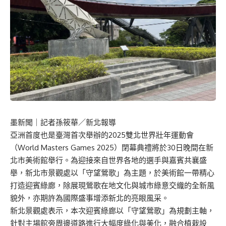
墨新聞
｜記者孫筱華／新北報導
亞洲首度也是臺灣首次舉辦的2025雙北世界壯年運動會
（World Masters Games 2025）閉幕典禮將於30日晚間在新
北市美術館舉行。為迎接來自世界各地的選手與嘉賓共襄盛
舉，新北市景觀處以「守望鶯歌」為主題，於美術館一帶精心
打造迎賓綠廊，除展現鶯歌在地文化與城市綠意交織的全新風
貌外，亦期許為國際盛事增添新北的亮眼風采。
新北景觀處表示，本次迎賓綠廊以「守望鶯歌」為規劃主軸，
針對主場館旁周邊道路進行大幅度綠化與美化，融合植栽設