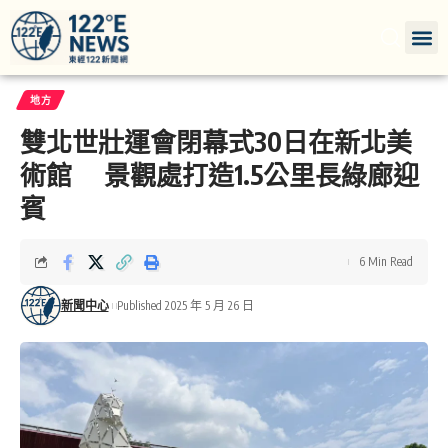
地方
雙北世壯運會閉幕式30日在新北美
術館 景觀處打造1.5公里長綠廊迎
賓
6 Min Read
新聞中心
Published 2025 年 5 月 26 日