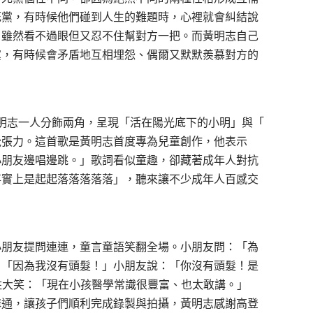
死黨，有時候他們碰到人生的難題時，心裡就會糾結說
，雖然看不過眼但又忍不住幫對方一把。而黃明志自己
黨，有時候會矛盾地互相埋怨、偶爾又默默羨慕對方的
明志一人分飾兩角，呈現「活在陽光底下的小明」與「
覺張力。這首歌是黃明志首度專為兒童創作，他表示
小朋友邊唱邊跳。」歌詞看似童趣，卻藏著成年人對抗
事實上是起起落落落落落」，聽來讓不少成年人百感交
小朋友提問連連，童言童語笑翻全場。小朋友問：「為
：「因為我沒有頭髮！」小朋友說：「你沒有頭髮！是
不住大笑：「現在小孩醫學常識很豐富、也太敢講。」
溝通，讓孩子們順利完成錄製與拍攝，黃明志感謝高登