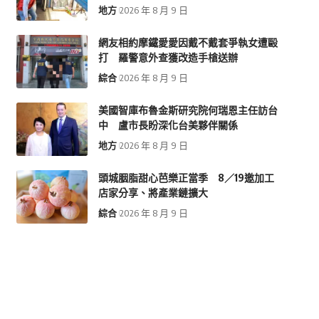
地方
2026 年 8 月 9 日
網友相約摩鐵愛愛因戴不戴套爭執女遭毆
打 羅警意外查獲改造手槍送辦
綜合
2026 年 8 月 9 日
美國智庫布魯金斯研究院何瑞恩主任訪台
中 盧市長盼深化台美夥伴關係
地方
2026 年 8 月 9 日
頭城胭脂甜心芭樂正當季 8／19邀加工
店家分享、將產業鏈擴大
綜合
2026 年 8 月 9 日