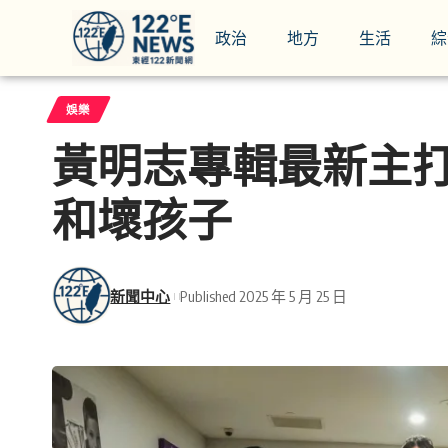
政治
地方
生活
綜
娛樂
黃明志專輯最新主
和壞孩子
新聞中心
Published 2025 年 5 月 25 日