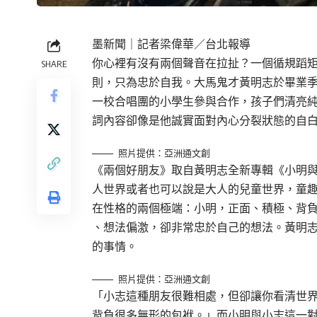
墨新聞
｜記者梁偉華／台北報導
你心裡有沒有兩個聲音在拉扯？一個循規蹈
SHARE
則，只為忠於自我。大馬鬼才黃明志於畢業季
一校合唱團的小學生參與合作，孩子們清亮
詞內容卻像是他誠實面對內心分裂狀態的自
照片提供：亞洲通文創
《兩個好朋友》取自黃明志全新專輯《小明與
人世界或者也可以說是大人的兒童世界，童
在性格的兩個極端：小明，正面、積極、背
、想法偏激，卻非常忠於自己的想法。黃明
的事情。
照片提供：亞洲通文創
「小志這種朋友很難相處，但卻讓你看清世
背負很多無形的包袱。」而小明與小志這一