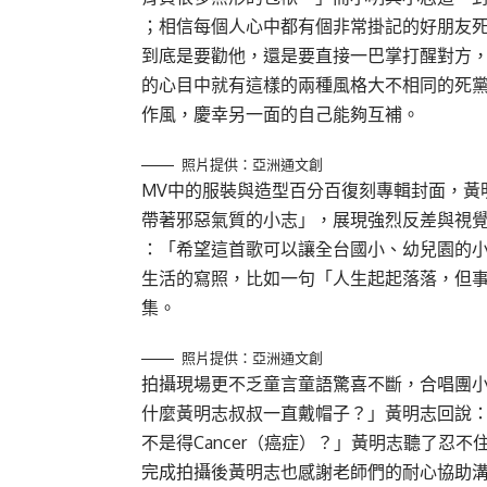
；相信每個人心中都有個非常掛記的好朋友
到底是要勸他，還是要直接一巴掌打醒對方
的心目中就有這樣的兩種風格大不相同的死
作風，慶幸另一面的自己能夠互補。
照片提供：亞洲通文創
MV中的服裝與造型百分百復刻專輯封面，黃
帶著邪惡氣質的小志」，展現強烈反差與視
：「希望這首歌可以讓全台國小、幼兒園的
生活的寫照，比如一句「人生起起落落，但
集。
照片提供：亞洲通文創
拍攝現場更不乏童言童語驚喜不斷，合唱團
什麼黃明志叔叔一直戴帽子？」黃明志回說
不是得Cancer（癌症）？」黃明志聽了忍
完成拍攝後黃明志也感謝老師們的耐心協助