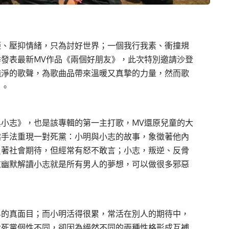
矩、壓抑情緒，只為討好世界；一個我行我素、衝撞規
發表最新MV作品《兩個好朋友》，此次特別邀請沙登
純淨的歌聲，為歌曲品帶來溫暖又真摯的力量，然而歌
白。
小志》，也是該專輯的第一主打歌，MV還原兒童的大
趣手法重現一對死黨：小明與小志的故事，象徵著他內
負著社會期待，但經常有怒不敢言；小志，叛逆、反骨
志幽默解讀小志就是所有男人的夢想，可以做很多邪惡
界的真面目；而小明活得很累，常活在別人的期待中，
對死黨個性不同，卻因為絕然不同的兩種性格形成互補