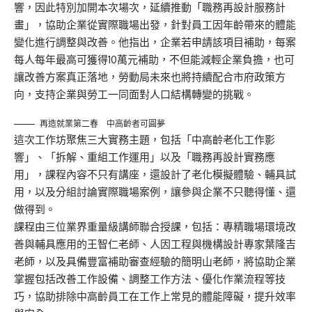
響，因此特別加開本次場次，延續推動「職務再設計服務計
畫」，協助企業從實際職場出發，針對員工因年齡帶來的體能
變化進行調整與改善。他指出，企業若申請該項目補助，每案
每人每年最高可獲得10萬元補助，不但能減輕企業負擔，也可
讓改善方案真正落地，勞動局未來也將持續配合市府政策方
向，支持企業與勞工一同面對人口結構轉變的挑戰。
再造就業第二春 中高齡者可圓夢
這次工作坊聚焦三大實務主題，包括「中高齡老化工作影
響」、「拆解、重組工作運用」以及「職務再設計實務應
用」，課程內容不只有講座，還設計了老化模擬體驗、輔具試
用，以及分組討論實際職場案例，讓參與企業不只聽得懂、還
做得到。
課程由三位業界重量級講師聯合授課，包括：專精職場環境改
善與輔具應用的王智仁老師、人因工程與機構設計專家葉隆吉
老師，以及具備豐富補助審查經驗的簡明山老師，將協助企業
掌握包括改善工作設備、調整工作方法、優化作業流程等技
巧，協助排除中高齡員工在工作上常見的體能障礙，提升效率