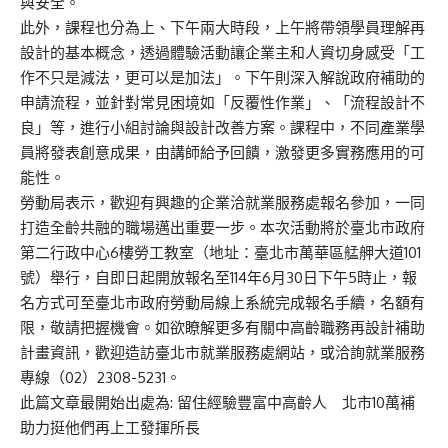
與安全。
此外，課程也分為上、下午兩大時段，上午將帶領學員理解再
設計的基本概念，透過體驗活動讓企業主和人資切身感受「工
作不只是減法，更可以是加法」。下午則深入解說政府補助的
申請流程，並針對常見困境如「反覆性作業」、「流程設計不
良」等，進行小組討論與設計改善方案。課程中，不同產業學
員將發表創意成果，由講師給予回饋，激發更多實務應用的可
能性。
勞動局表示，歡迎有興趣的企業洽就業服務處報名參加，一同
打造全齡共融的職場邁出重要一步。本次活動將於臺北市政府
第二行政中心6樓勞工教室（地址：臺北市萬華區艋舺大道101
號）舉行，自即日起開放報名至114年6月30日下午5時止，報
名方式可至臺北市政府勞動局
線上系統
完成報名手續，名額有
限，敬請把握機會。如欲瞭解更多有關中高齡職務再設計補助
計畫資訊，歡迎造訪
臺北市就業服務處網站
，或洽詢就業服務
專線（02）2308-5231。
此篇文章最開始出處為:
留住經驗豐富中高齡人 北市10萬補
助力挺他們再上工發揮所長