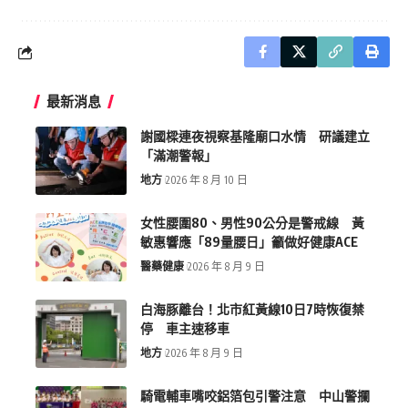
最新消息
謝國樑連夜視察基隆廟口水情 研議建立
「滿潮警報」
地方
2026 年 8 月 10 日
女性腰圍80、男性90公分是警戒線 黃
敏惠響應「89量腰日」籲做好健康ACE
醫藥健康
2026 年 8 月 9 日
白海豚離台！北市紅黃線10日7時恢復禁
停 車主速移車
地方
2026 年 8 月 9 日
騎電輔車嘴咬鋁箔包引警注意 中山警攔