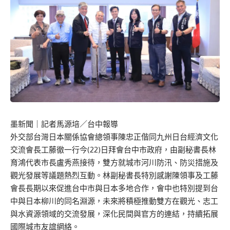
墨新聞
｜記者馬源培／台中報導
外交部台灣日本關係協會總領事陳忠正偕同九州日台經濟文化
交流會長工藤徹一行今(22)日拜會台中市政府，由副秘書長林
育鴻代表市長盧秀燕接待，雙方就城市河川防汛、防災措施及
觀光發展等議題熱烈互動。林副秘書長特別感謝陳領事及工藤
會長長期以來促進台中市與日本多地合作，會中也特別提到台
中與日本柳川的同名淵源，未來將積極推動雙方在觀光、志工
與水資源領域的交流發展，深化民間與官方的連結，持續拓展
國際城市友誼網絡。