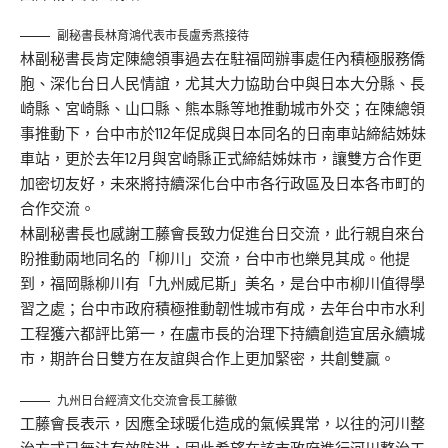
副秘書長林育鴻代表市長盧秀燕接待
林副秘書長肯定陳總領事過去在駐福岡辦事處任內積極服務僑
胞、深化台日人民情誼，尤其大力協助台中與日本大分縣、長
崎縣、宮崎縣、山口縣、熊本縣等地推動城市外交；在陳總領
事推動下，台中市於112年促成與日本同名的日南車站締結姊妹
車站，更於去年12月與宮崎縣正式締結姊妹市，讓雙方合作更
加密切友好，未來將持續深化台中市各行政區及日本各市町的
合作交流。
林副秘書長也感謝工藤會長致力促進台日交流，此行親自來台
盼推動兩地同名的「柳川」交流，台中市也樂見其成。他提
到，福岡縣柳川有「九州威尼斯」美名，是台中市柳川值得學
習之處；台中市政府積極推動韌性城市有成，去年台中市水利
工程獲六都評比第一，在盧市長的治理下持續創造宜居永續城
市，期許台日雙方在友誼與合作上更加緊密，共創雙贏。
九州日台經濟文化交流會長工藤徹
工藤會長表示，因應全球暖化造成的氣候異常，以往的河川整