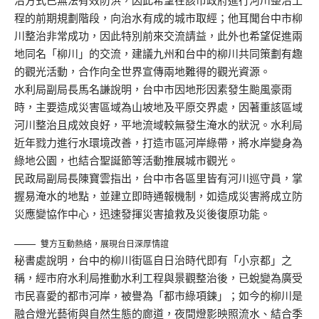
治方式已無法有效防洪，因此希望在該市政府進行河川整治工
程的前期規劃階段，向治水有成的城市取經；他耳聞台中市柳
川整治非常成功，因此特別前來交流請益，此外也希望促進兩
地同名「柳川」的交流，建議九州和台中的柳川共同策劃有趣
的觀光活動，合作向全世界宣傳兩地難得的觀光資源。
水利局副局長馬名謙說明，台中市因地形因素發生颱風豪雨
時，主要造成災害區域為山坡地及平原交界處，因著重該區域
河川整治且成效良好，平地流域較無發生淹水的狀況。水利局
近年戮力進行水環境改善，打造市區河岸綠帶，將水岸變身為
綠地公園，也結合聖誕節等活動推展城市觀光。
民政局副局長陳寶雲指出，台中市各區里皆有河川巡守員，掌
握易淹水的地點，並建立即時通報機制，如造成災害將成立防
災應變協作中心，迅速發揮災害搶救及災後復原功能。
雙方互動熱絡，展現台日深厚情誼
秘書處說明，台中的柳川街區自日治時代即有「小京都」之
稱，經市府水利局推動水利工程與景觀整治後，已蛻變為廣受
市民喜愛的都市河岸，被譽為「都市綠項鍊」；如今的柳川是
融合燈光藝術與自然生態的廊道，夜間燈影映照流水、結合季