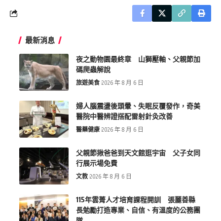
最新消息
夜之動物園最終章 山獅壓軸、父親節加
碼爬蟲解說
旅遊美食
2026 年 8 月 6 日
婦人腦震盪後頭暈、失眠反覆發作，奇美
醫院中醫辨證搭配雷射針灸改善
醫藥健康
2026 年 8 月 6 日
父親節揪爸爸到天文館逛宇宙 父子女同
行展示場免費
文教
2026 年 8 月 6 日
115年雲菁人才培育課程開訓 張麗善縣
長勉勵打造專業、自信、有溫度的公務團
隊