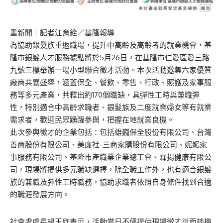
墨新聞
｜記者江育銓／基隆報導
為協助銀髮族重返職場，提升中高齡及高齡者的就業機會，基
隆市銀髮人才服務據點將於5月26日，在基隆市仁愛區愛三路
九號三樓舉辦一場小型聯合徵才活動。本次活動邀集六家優質
廠商共襄盛舉，涵蓋保全、餐飲、零售、行政、照護及家事服
務等多元產業，共釋出約170個職缺，具彈性工時與兼職彈
性，特別適合中高齡求職者、銀髮族及二度就業婦女等有就業
需求者，歡迎民眾踴躍參與，把握在地就業良機。
此次參與徵才的企業包括：包括雄巍保全股份有限公司、台灣
善商股份有限公司、美廉社-三商家購股份有限公司、妮妮家
事服務有限公司、基隆市產職業企業總工會、霖揚健康有限公
司，現場將提供多元職缺選擇，除全職工作外，也有適合銀髮
族的兼職及彈性工時職務，協助求職者依照自身條件找到合適
的職涯發展方向。
社會處處長楊玉欣表示，活動當日不僅提供現場徵才與面談機