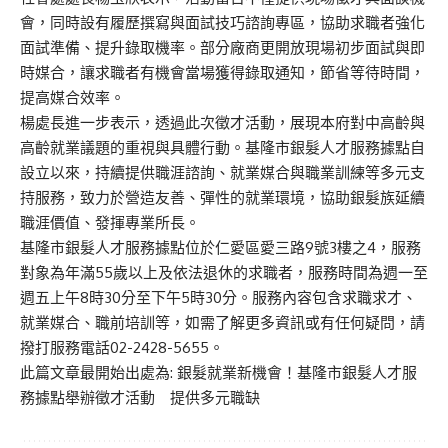
會，同時設有履歷撰寫與面試技巧諮詢專區，協助求職者強化
面試準備、提升錄取機率。部分廠商更開放現場初步面試與即
時媒合，讓求職者有機會當場獲得錄取通知，節省等待時間，
提高媒合效率。
楊處長進一步表示，透過此次徵才活動，展現本府對中高齡與
高齡就業議題的重視與具體行動。基隆市銀髮人才服務據點自
設立以來，持續提供職涯諮詢、就業媒合與職業訓練等多元支
持服務，致力於營造友善、彈性的就業環境，協助銀髮族延續
職涯價值、發揮專業所長。
基隆市銀髮人才服務據點位於仁愛區愛三路9號3樓之4，服務
對象為年滿55歲以上及依法退休的求職者，服務時間為週一至
週五上午8時30分至下午5時30分。服務內容包含求職求才、
就業媒合、職前培訓等，如需了解更多資訊或有任何疑問，請
撥打服務電話02-2428-5655。
此篇文章最開始出處為:
銀髮就業新機會！基隆市銀髮人才服
務據點舉辦徵才活動 提供多元職缺