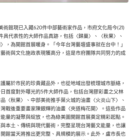
美術館現已入藏620件中部藝術家作品，市府文化局今(21)
件具代表性的大師作品真跡，包括〈歸巢〉、〈秋果〉、
開〉，為開館首展暖身。「今年台灣藝壇盛事就在台中！」
在藝術與文化施政表現獲高分，這是市府團隊共同努力的成
維護屬於市民的珍貴藏品外，也從地域出發梳理城市脈絡，
日首度對外曝光的5件大師作品，包括台灣膠彩畫之父林
作品〈秋果〉、中部美術推手葉火城的油畫〈火炎山下〉、
台灣戰後重要畫家陳銀輝的油畫〈夾道梅花開〉。這些作品
術能量的凝聚與綻放，也為綠美圖開館首展奠定精彩起點。
際與本土、傳統與現代藝術，完整呈現台灣藝文能量，也讓
，開館當天將推出更完整、具規模的展示。此外，盧市長也