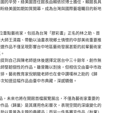
美圖的辛勞，綠美圖首任館長由賴依欣博士擔任，賴館長具
期盼綠美圖如期如質開幕，成為台灣與國際藝壇矚目的新地
位重點藝術家，包括為台灣「膠彩畫」正名的林之助、首
藝大師王清霜、帶動以油畫表現鄉土情懷的中部美術重要推
精選作品不僅呈現影響台中地區藝術發展甚鉅的前輩藝術家
蘊。
她提到自己與陳老師退休後選擇定居台中三十餘年，創作無
老師堅韌個性的作品。雖曾難以割捨，但相信交由臺中市政
安排。藝術教育家倪朝龍老師也在會中讚嘆林之助的《歸
一次知道這幅作品由臺中市典藏，深感驕傲。
品，未來也將在開館首檔展覽展出，不僅為藝術家重要的
的作品〈歸巢〉是其運用色彩層次，表現空間的深遠變化的
之助以風景為主題的典藏品；而另一件馬賽克作品〈秋果〉