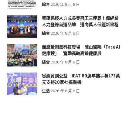
綜合
2026 年 8 月 8 日
智匯保經人力成長雙冠王三連霸！保經業
人力登錄首選品牌 邁向萬人保經新里程
綜合
2026 年 8 月 8 日
無感量測黑科技登場 岡山醫院「Face AI
健康鏡」 驚豔高齡高齡健康展
綜合
2026 年 8 月 8 日
從經貿到公益 IEAT 80週年攜手募272萬
元支持20家社福機構
生活
2026 年 8 月 8 日