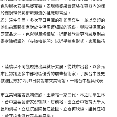
的色彩層次安排馬賽克磚，表現蘋婆果實盛裝在容器內的樣
勇於面對現代藝術新潮流的挑戰與嘗試。
孔雀〉這件作品，多次至日月潭的孔雀園寫生，並以高超的
反映出前輩藝術家對於生活周遭細膩的觀察，與精湛深厚的
重要藏品之一，色彩與筆觸細膩，近距離欣賞更可感受到前
情畫家陳銀輝的〈夾道梅花開〉以近乎抽象形式，表現梅花
品，陸續以不同議題推出典藏研究展，從城市出發，以多元
讓市民認識更多中部地區優秀的前輩藝術家，了解台中歷史
歡迎民眾於12月13日開館前來美術館，一睹台中極具代表
中市立美術館館長賴依欣、王清霜一家三代、林之助學生林
明、台中重要藝術家倪朝龍、詹前裕、國立台中教育大學人
里長均到場，立法院副院長江啟臣、立委何欣純、議員江和
生、黃守達也派代表共襄盛舉。