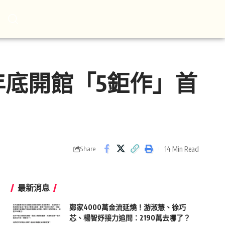
底開館「5鉅作」首
14 Min Read
Share
最新消息
鄭家4000萬金流延燒！游淑慧、徐巧
芯、楊智妤接力追問：2190萬去哪了？