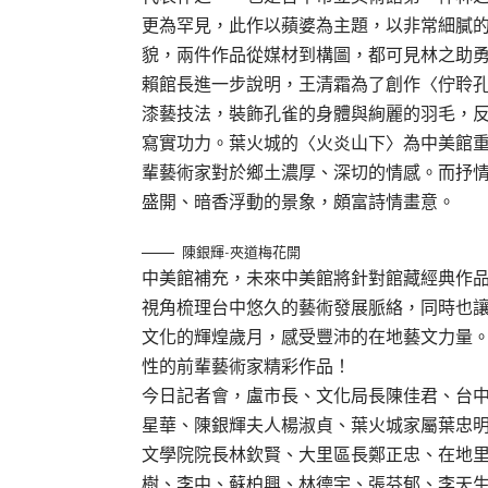
更為罕見，此作以蘋婆為主題，以非常細膩
貌，兩件作品從媒材到構圖，都可見林之助
賴館長進一步說明，王清霜為了創作〈佇聆
漆藝技法，裝飾孔雀的身體與絢麗的羽毛，
寫實功力。葉火城的〈火炎山下〉為中美館
輩藝術家對於鄉土濃厚、深切的情感。而抒
盛開、暗香浮動的景象，頗富詩情畫意。
陳銀輝-夾道梅花開
中美館補充，未來中美館將針對館藏經典作
視角梳理台中悠久的藝術發展脈絡，同時也
文化的輝煌歲月，感受豐沛的在地藝文力量。
性的前輩藝術家精彩作品！
今日記者會，盧市長、文化局長陳佳君、台
星華、陳銀輝夫人楊淑貞、葉火城家屬葉忠
文學院院長林欽賢、大里區長鄭正忠、在地
樹、李中、蘇柏興、林德宇、張芬郁、李天