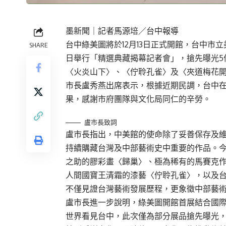
墨新聞
｜記者馬源培／台中報導
台中綠美圖將於12月13日正式開館，台中市立
SHARE
日舉行「精選典藏揭幕記者會」，搶先曝光5
〈火炎山下〉、〈佇聆孔雀〉及〈夾道梅花
市長盧秀燕出席表示，根據近期民調，台中
果，感謝市府團隊與文化局同仁的辛勞。
盧市長致詞
盧市長指出，中美館的使命除了妥善保存及
持續購藏台灣及中部藝術史中重要的作品。今
之助的膠彩畫〈歸巢〉、極為稀有的馬賽克
人間國寶王清霜的漆藝〈佇聆孔雀〉，以及
不僅見證台灣藝術發展歷程，更象徵中部藝
盧市長進一步說明，綠美圖開館首展結合國
世界看見台中，此次僅為部分展品搶先曝光