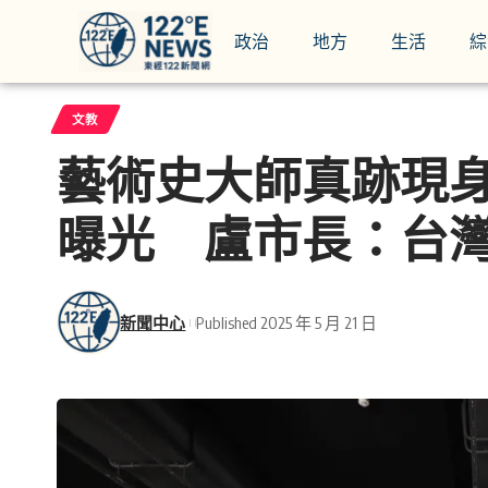
政治
地方
生活
綜
文教
藝術史大師真跡現
曝光 盧市長：台
新聞中心
Published 2025 年 5 月 21 日