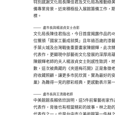
特別感謝文化局長陳佳君及文化局為推動綠
備專業背景，近來積極投入展館籌備工作，
標。
盧市長與楊淑貞女士合影
文化局長陳佳君指出，今日首度揭露作品的4
位獲頒「國家工藝成就獎」且年過百歲的漆
手葉火城及台灣戰後重要畫家陳銀輝，此次
代表作，更顯現中部藝術文化發展的深厚底
陳銀輝老師的夫人楊淑貞女士則感性致詞，
數，這次被典藏的《夾道梅花開》正是象徵
府收藏照顧，讓更多市民欣賞，實為最好的
巢》為難得一見的膠彩經典，更感動表示第
盧市長與王清霜老師
中美館館長賴依欣說明，這5件前輩藝術家作
代表作，背後也有相當精彩的故事。林之助
代表作之一，也是台中市立美術館第一件林