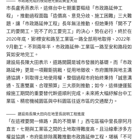
市政路完成的夜間燈光猶如黃金大道
市長盧秀燕表示，這條台中七期重要樞紐「市政路延伸工
程」，推動過程面臨「造價高、意見分歧、施工困難」三大難
題，讓「市政路延伸工程」長年無法推動，但她秉持「開不了
工的要開工，完不了的工要完工」的決心，勢在必行，終於在
2020年底，第1標安和路至工業區一路全部用地取得、2022年
9月動工。不到兩年半，市政路延伸-工業區一路至安和路段如
質如安地完工。
建設局長陳大田表示，道路開闢是城市發展的基礎，而「市政
路延伸」更是一項艱鉅挑戰，從用地徵收、市府團隊與地主溝
通協調，到取得土地使用權，整個過程市府始終秉持「誠意溝
通、互惠雙贏、合理預算」三大原則推動；如今，這條捷運藍
線施工期間的重要替代幹道順利完成，未來將大幅紓解台中工
業區、精密機械園區與中科園區往返市區的交通壓力。
建設局長陳大田向在地里長說明工程進度
「在這裡要開一條路，真的不簡單！」西屯區福中里長廖阿月
直言，七期與工業區之間的土地取得難度高，且沿線牽涉多方
權益協調，市府能排除萬難推動市政路延伸工程，堪稱「不可