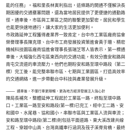
能的任務」。福和里長林寅利指出，這條路的開通不僅解決長
期困擾的交通壅塞問題，還為當地居民提供了更便捷的通勤路
徑。通車後，市區與工業區之間的聯繫更加緊密，居民和學生
也能更快速地通行，讓大家的生活更加便利。
市政路延伸工程獲得產業界一致肯定，台中市工業區廠商協會
榮譽理事長陳克璟、台中市工商發展投資策進會黃于珊、精密
機械科技園區廠商協進會理事長張瑞芝等人皆表示，第一標通
車後，大幅強化西屯區東西向的交通功能，有效分擔安和路與
南屯交流道的車流壓力。他們也期盼安和路至環中路段（第二
標）完工後，能完整串聯市區、七期與工業園區，打造高效率
的交通網絡，進一步帶動台中科技與產業發展升級。
通車後，不僅行車更順暢，更為地方經濟發展注入強心針
陳局長補充，整體延伸工程起於工業區一路，終點至環中路
口。工業區一路至安和路段(第一標)已完工，經中工二路、安
和國中、水尾巷、協和國小，串聯市區與工業區人流與車流；
安和路至環中路段(第二標)則包括平面道路、東大溪改建共線
工程、穿越中山高、台灣高鐵車行涵洞及筏子溪脊背橋，最終