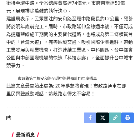
銜接至環中路。全案總經費高達74億元，市府自籌達50億
元，展現排除萬難的執行決心。
建設局表示，民眾關注的安和路至環中路段長約1.2公里，預計
將於明年底前完工。屆時，市政路延伸全線通車後，不僅可成
為捷運藍線施工期間的主要替代道路，也將成為第二條橫貫台
中的「台灣大道」，完善區域交通、吸引國際企業進駐，帶動
工業發展與就業機會，打造連結工業區、中科園區、台中都會
公園與中部國際機場的快速「科技走廊」，全面提升台中城市
競爭力。
市政路第二標安和路至環中路段預計115年底通車
此篇文章最開始出處為:
20年夢想將實現！市政路通車在即
里民齊聲感動喊話：這段路走得太不容易！
最新消息