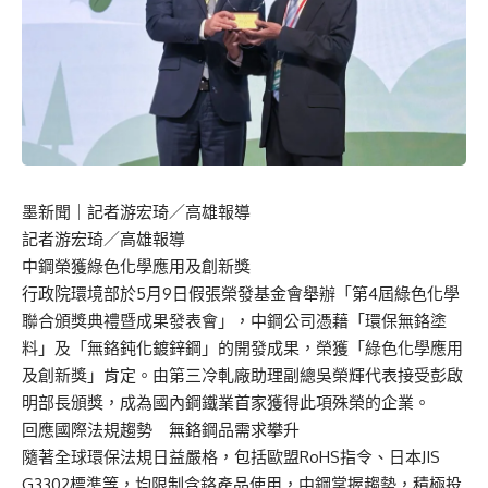
墨新聞
｜記者游宏琦／高雄報導
記者游宏琦／高雄報導
中鋼榮獲綠色化學應用及創新獎
行政院環境部於5月9日假張榮發基金會舉辦「第4屆綠色化學
聯合頒獎典禮暨成果發表會」，中鋼公司憑藉「環保無鉻塗
料」及「無鉻鈍化鍍鋅鋼」的開發成果，榮獲「綠色化學應用
及創新獎」肯定。由第三冷軋廠助理副總吳榮輝代表接受彭啟
明部長頒獎，成為國內鋼鐵業首家獲得此項殊榮的企業。
回應國際法規趨勢 無鉻鋼品需求攀升
隨著全球環保法規日益嚴格，包括歐盟RoHS指令、日本JIS
G3302標準等，均限制含鉻產品使用，中鋼掌握趨勢，積極投