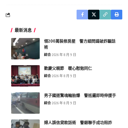
最新消息
領200萬裝修房屋 警方細問識破詐騙話
術
綜合
2026 年 8 月 9 日
歡慶父親節 暖心慰勉同仁
綜合
2026 年 8 月 9 日
男子國道驚魂輪胎爆 警巡邏即時伸援手
綜合
2026 年 8 月 9 日
婦人誤信貸款話術 警銀聯手成功阻詐