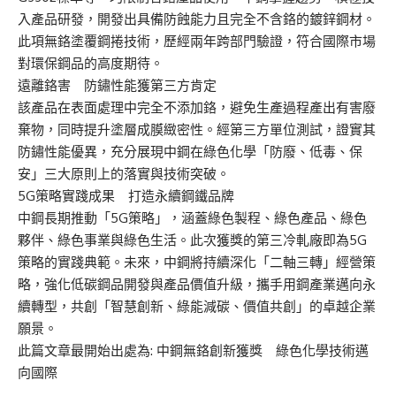
入產品研發，開發出具備防蝕能力且完全不含鉻的鍍鋅鋼材。
此項無鉻塗覆鋼捲技術，歷經兩年跨部門驗證，符合國際市場
對環保鋼品的高度期待。
遠離鉻害 防鏽性能獲第三方肯定
該產品在表面處理中完全不添加鉻，避免生產過程產出有害廢
棄物，同時提升塗層成膜緻密性。經第三方單位測試，證實其
防鏽性能優異，充分展現中鋼在綠色化學「防廢、低毒、保
安」三大原則上的落實與技術突破。
5G策略實踐成果 打造永續鋼鐵品牌
中鋼長期推動「5G策略」，涵蓋綠色製程、綠色產品、綠色
夥伴、綠色事業與綠色生活。此次獲獎的第三冷軋廠即為5G
策略的實踐典範。未來，中鋼將持續深化「二軸三轉」經營策
略，強化低碳鋼品開發與產品價值升級，攜手用鋼產業邁向永
續轉型，共創「智慧創新、綠能減碳、價值共創」的卓越企業
願景。
此篇文章最開始出處為:
中鋼無鉻創新獲獎 綠色化學技術邁
向國際