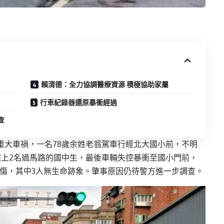
賴清德：全力協調醫療資源 積極協助家屬
行車紀錄器還原暴衝經過
查
起重大車禍，一名78歲余姓老翁駕車行經北大國小前，不明
上2名過馬路的國中生，最後車輛失控暴衝至國小門前，
受傷，其中3人無生命跡象。肇事原因仍待警方進一步調查。