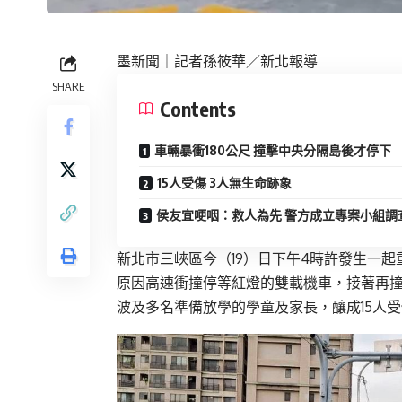
墨新聞
｜記者孫筱華／新北報導
SHARE
Contents
車輛暴衝180公尺 撞擊中央分隔島後才停下
15人受傷 3人無生命跡象
侯友宜哽咽：救人為先 警方成立專案小組調
新北市三峽區今（19）日下午4時許發生一
原因高速衝撞停等紅燈的雙載機車，接著再撞
波及多名準備放學的學童及家長，釀成15人