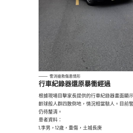
警消搶救傷患情形
行車紀錄器還原暴衝經過
根據現場目擊家長提供的行車紀錄器畫面顯示
齡球般人群四散倒地，情況相當駭人。目前
仍待釐清。
患者資料：
1.李男，12歲，重傷，土城長庚