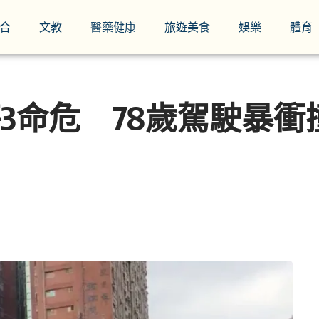
合
文教
醫藥健康
旅遊美食
娛樂
體育
傷3命危 78歲駕駛暴