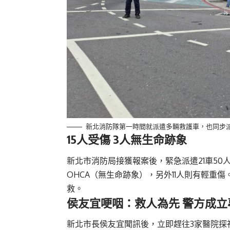
新北消防隊第一時間就派遣多輛救護車，也同步
15人受傷 3人無生命跡象
新北市消防局接獲報案後，緊急派遣21車50
OHCA（無生命跡象），另外11人則有輕重
救。
侯友宜哽咽：救人為先 警方成立
新北市長侯友宜聞訊後，立即趕往3家醫院探