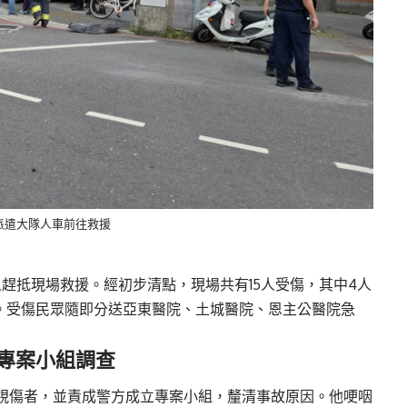
派遣大隊人車前往救援
人趕抵現場救援。經初步清點，現場共有15人受傷，其中4人
傷。受傷民眾隨即分送亞東醫院、土城醫院、恩主公醫院急
專案小組調查
視傷者，並責成警方成立專案小組，釐清事故原因。他哽咽