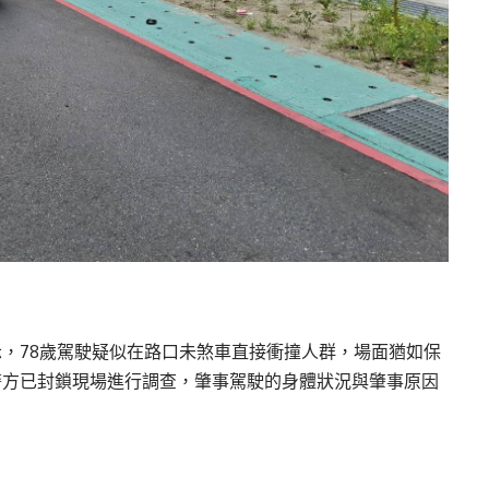
，78歲駕駛疑似在路口未煞車直接衝撞人群，場面猶如保
警方已封鎖現場進行調查，肇事駕駛的身體狀況與肇事原因