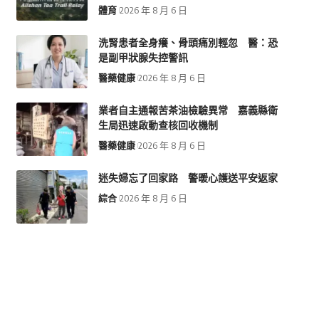
體育
2026 年 8 月 6 日
洗腎患者全身癢、骨頭痛別輕忽 醫：恐
是副甲狀腺失控警訊
醫藥健康
2026 年 8 月 6 日
業者自主通報苦茶油檢驗異常 嘉義縣衛
生局迅速啟動查核回收機制
醫藥健康
2026 年 8 月 6 日
迷失婦忘了回家路 警暖心護送平安返家
綜合
2026 年 8 月 6 日