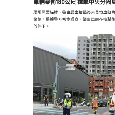
車輛暴衝180公尺 撞擊中央分隔
現場民眾描述，肇事轎車撞擊後未見煞車跡
驚悚。根據警方初步調查，肇事車輛在撞擊後
於停下。