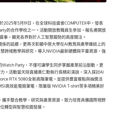
於2025年5月19日，在全球科技盛會COMPUTEX中，發表
Party的合作學校之一。活動開放教職員生參加，報名甫開放
與盛事，顯見各界對於人工智慧趨勢的高度關注。
作關係的延續，更再次彰顯中原大學在AI教育與產學連結上的
跨域教學與研究，導入NVIDIA最新硬體與平臺資源，強
Watch Party，不僅可讓學生同步掌握產業前沿脈動，更
力。活動當天除直播黃仁勳執行長精彩演說，深入探討AI
rce RTX 5080全新高階筆電，並提供豐富餐點與抽獎活
MSI高效能電競筆電、限量版 NVIDIA T-shirt等多項精美好
作，攜手整合教學、研究與產業資源，致力培育具備國際視野
數位轉型與智慧校園發展。