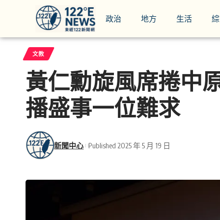
政治
地方
生活
綜
文教
黃仁勳旋風席捲中原！N
播盛事一位難求
新聞中心
Published 2025 年 5 月 19 日