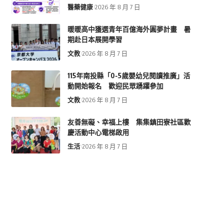
醫藥健康
2026 年 8 月 7 日
暖暖高中獲選青年百億海外圓夢計畫 暑
期赴日本展開學習
文教
2026 年 8 月 7 日
115年南投縣「0-5歲嬰幼兒閱讀推廣」活
動開始報名 歡迎民眾踴躍參加
文教
2026 年 8 月 7 日
友善無礙、幸福上樓 集集鎮田寮社區歡
慶活動中心電梯啟用
生活
2026 年 8 月 7 日