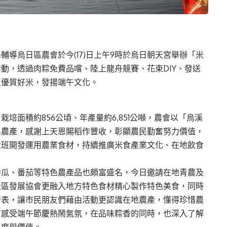
導烏日區農會於今(17)日上午9時於烏日朝天宮舉辦「米
動，透過肉粽免費品嚐、陸上龍舟競賽、花束DIY、發送
區優質好米，發揚端午文化。
培面積約856公頃、年產量約6,851公噸，農會以「烏溪
與農產，感謝上天恩賜稻作豐收，彰顯農民勤奮努力價值，
政班開發運用農業食材，持續推廣米食產業文化、在地飲食
香瓜、番茄等特色農產品也頗富盛名，今日邀請在地青農及
社區發展協會更融入地方特色食材精心製作特色美食，同時
發表，讓市民朋友們藉由活動更認識在地農產，懂得珍惜農
前感受端午節慶熱鬧氣氛，在品味粽香的同時，也深入了解
見度與價值。