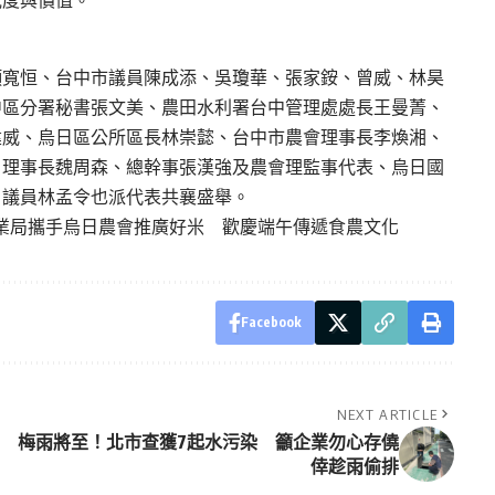
顏寬恒、台中市議員陳成添、吳瓊華、張家銨、曾威、林昊
中區分署秘書張文美、農田水利署台中管理處處長王曼菁、
建威、烏日區公所區長林崇懿、台中市農會理事長李煥湘、
、理事長魏周森、總幹事張漢強及農會理監事代表、烏日國
，議員林孟令也派代表共襄盛舉。
業局攜手烏日農會推廣好米 歡慶端午傳遞食農文化
Facebook
NEXT ARTICLE
梅雨將至！北市查獲7起水污染 籲企業勿心存僥
倖趁雨偷排