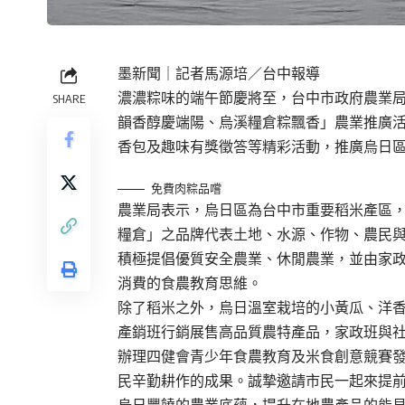
墨新聞
｜記者馬源培／台中報導
濃濃粽味的端午節慶將至，台中市政府農業局輔
SHARE
韻香醇慶端陽、烏溪糧倉粽飄香」農業推廣活
香包及趣味有獎徵答等精彩活動，推廣烏日
免費肉粽品嚐
農業局表示，烏日區為台中市重要稻米產區，栽
糧倉」之品牌代表土地、水源、作物、農民
積極提倡優質安全農業、休閒農業，並由家
消費的食農教育思維。
除了稻米之外，烏日溫室栽培的小黃瓜、洋
產銷班行銷展售高品質農特產品，家政班與
辦理四健會青少年食農教育及米食創意競賽
民辛勤耕作的成果。誠摯邀請市民一起來提
烏日豐饒的農業底蘊，提升在地農產品的能