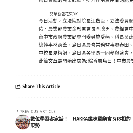
艾草香包花束DIY
今日活動，立法院副院長江啟臣、立法委員
佑、農業部農業金融署署長李聰勇、農糧署
台中市政府農業局專門委員施愛燕、科長吳
總幹事林育葦、烏日區農會常務監事廖春田
中校長夏梅娟、烏日區各里長一同參與盛會
此篇文章最開始出處為:
粽香飄烏日！中市農
Share This Article
PREVIOUS ARTICLE
數位學習客家話！ HAKKA趣味童樂會 5/18相約
東勢