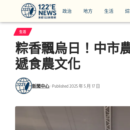
政治
地方
生活
綜
生活
粽香飄烏日！中市
遞食農文化
新聞中心
Published 2025 年 5 月 17 日