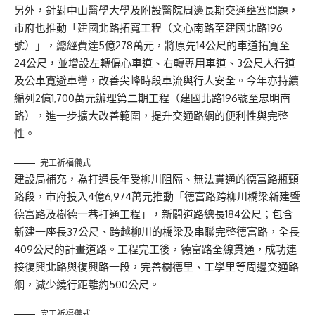
另外，針對中山醫學大學及附設醫院周邊長期交通壅塞問題，
市府也推動「建國北路拓寬工程（文心南路至建國北路196
號）」，總經費達5億278萬元，將原先14公尺的車道拓寬至
24公尺，並增設左轉偏心車道、右轉專用車道、3公尺人行道
及公車寬避車彎，改善尖峰時段車流與行人安全。今年亦持續
編列2億1,700萬元辦理第二期工程（建國北路196號至忠明南
路），進一步擴大改善範圍，提升交通路網的便利性與完整
性。
完工祈福儀式
建設局補充，為打通長年受柳川阻隔、無法貫通的德富路瓶頸
路段，市府投入4億6,974萬元推動「德富路跨柳川橋梁新建暨
德富路及樹德一巷打通工程」，新闢道路總長184公尺；包含
新建一座長37公尺、跨越柳川的橋梁及串聯完整德富路，全長
409公尺的計畫道路。工程完工後，德富路全線貫通，成功連
接復興北路與復興路一段，完善樹德里、工學里等周邊交通路
網，減少繞行距離約500公尺。
完工祈福儀式