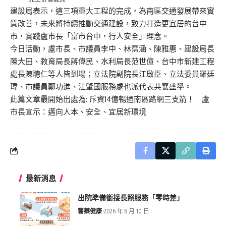
建設局表示，這三項重大工程的完成，為南區交通發展帶來實
質改善，未來將持續推動交通建設，致力打造更宜居的台中
市，實踐盧市長「富市台中，行人安全」理念。
今日活動，盧市長、市議員李中、林霈涵、陳雅惠、建設局長
陳大田、教育局長蔣偉民、水利局長范世億、台中市新建工程
處長陳聰仁等人皆到場；立法院副院長江啟臣、立法委員羅廷
瑋、市議員鄭功進、江肇國服務處也派代表共襄盛舉。
此篇文章最開始出處為:
斥資14億暢通南區路網三支箭！ 盧
市長宣示：邁向人本、安全、宜居新環境
最新消息
出院準備銜接長照服務「零時差」
醫藥健康
2026 年 8 月 10 日