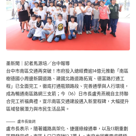
墨新聞
｜記者馬源培／台中報導
台中市南區交通再突破！市府投入總經費逾14億元推動「南區
樹德國小周邊新闢道路、建國北路道路拓寬、德富路打通工
程」已全面完工，徹底打通瓶頸路段、完善通學與人行環境，
成為暢通南區路網三支箭；今（16）日市長盧秀燕親自主持聯
合完工祈福典禮，宣示南區交通建設邁入新里程碑，大幅提升
區域發展潛力與市民生活品質。
盧市長致詞
盧市長表示，隨著鐵路高架化、捷運綠線通車，以及13期重劃