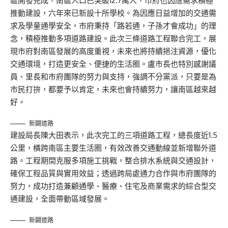
區開發完成，南區人口已突破12.7萬人，市府也因應需求積極
推動建設，六年來已新設十所學校。為因應日益增加的交通需
求及學童通學安全，市府秉持「路若通，子孫才會成功」的理
念，積極推動多項道路建設。此次三條道路工程聯合完工，展
現市府對南區發展的高度重視，未來也將持續挹注資源，優化
交通環境，打造更安全、便捷的生活圈。盧市長也特別感謝議
員、里長和市府團隊的努力與支持，強調不分黨派，只要是為
市民打拚，都要予以肯定，未來也會持續努力，讓南區越來越
好。
新闢道路
建設局長陳大田表示，此次完工的三項道路工程，總長度近1.5
公里，橫跨南區主要生活圈，有效改善交通動線並新增聯外道
路。工程期間克服多項施工挑戰，整合排水系統與交通設計，
確保工程品質與實用效益；透過跨局處通力合作與市府團隊的
努力，成功打造兼顧通學、醫療、住宅及商業需求的綜合型交
通建設，全面帶動區域發展。
新闢道路