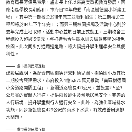
教育局長蔣偉民表示，盧市長上任以來高度重視教育發展，因
應南區學校長期飽和，市府自110年啟動「南區樹德國小新建工
程」，其中第一期校舍於111年完工並順利招生；第二期校舍工
程即將於114年下半年完工；而第三期校園操場及活動中心則於
去年完成土地取得，活動中心並於日前正式動工，三期校舍工
程總投入超過15億元，將打造融合生態水圳與綠意美學的特色
校園。此次同步打通周邊道路，將大幅提升學生通學安全與便
利性。
盧市長與民眾互動
建設局說明，為配合南區樹德非營利幼兒園、樹德國小及其第
二期校舍興建需求，市府投入4億5,875萬元推動「南區樹德國
小旁道路開闢工程」，新闢道路總長421公尺，並設置2.5至3
公尺寬的實體人行道，提供兩校師生及當地居民安全、完善的
人行環境，提升學童與行人通行安全。此外，為強化區域排水
功能，同步新設總長429公尺的雨水下水道，有效改善周邊排
水問題。
盧市長與民眾互動