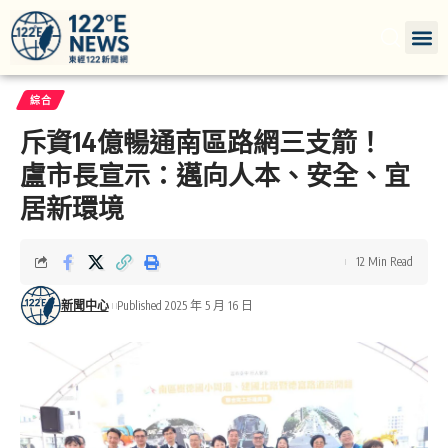
綜合
斥資14億暢通南區路網三支箭！
盧市長宣示：邁向人本、安全、宜
居新環境
12 Min Read
新聞中心
Published 2025 年 5 月 16 日