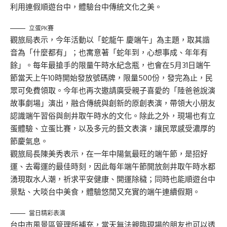
利用連假順遊台中，體驗台中傳統文化之美。
立蛋PK賽
觀旅局表示，今年活動以「蛇龍午 慶端午」為主題，取其諧
音為「什麼都有」；也寓意著「蛇年到，心想事成、年年有
餘」。每年最搶手的限量午時水紀念瓶，也會在5月31日端午
節當天上午10時開始發放號碼牌，限量500份，發完為止，民
眾可免費領取。今年也再次邀請廣受親子喜愛的「陸爸爸說演
故事劇場」演出，融合傳統與創新的原創表演，帶領大小朋友
認識端午習俗與劍井取午時水的文化。除此之外，現場也有立
蛋體驗、立蛋比賽，以及多元的藝文表演，讓民眾感受濃厚的
節慶氣息。
觀旅局長陳美秀表示，在一年中陽氣最旺的端午節，是招好
運、去霉運的最佳時刻，因此每年端午節開放劍井取午時水都
湧現取水人潮，祈求平安健康、開運除穢；同時也能順遊台中
景點、大啖台中美食，體驗悠閒又充實的端午連續假期。
當日精彩表演
台中市風景區管理所補充，當天無法親臨現場的朋友也可以透