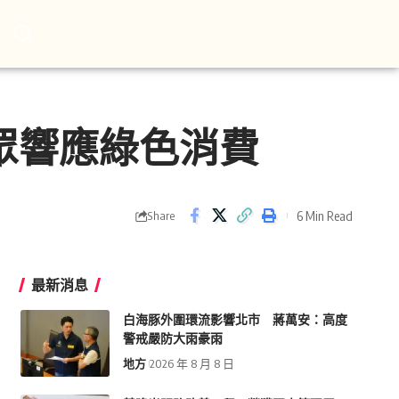
眾響應綠色消費
6 Min Read
Share
最新消息
白海豚外圍環流影響北市 蔣萬安：高度
警戒嚴防大雨豪雨
地方
2026 年 8 月 8 日