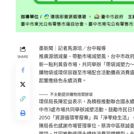
墨新聞
｜記者馬源培／台中報導
推廣源頭減量、帶動市場減塑風，台中市政
SHARE
新一點利黃昏市場，共同舉辦「帶袋減塑力～逛
購物袋或環保容器至市場配合活動攤商消費盛
起響應綠色永續消費。
不主動提供購物用塑膠袋
環保局長陳宏益表示，為積極推動聯合國永續發
中市3處市場共同舉辦減塑活動，鼓勵市民日
2050「資源循環零廢棄」與「淨零綠生活」
陳局長也感謝市場管理單位、慈濟中區慈誠
膠袋，共同推動循環永續綠消費習慣轉型。此