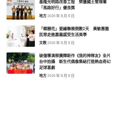
基隆光明路改善工程 榮獲國土管理署
「馬路好行」優良獎
地方
2026 年 8 月 8 日
「蝶戀花」瓷繪聯展倒數2天 黃敏惠邀
民眾走進嘉義感受生活美學
文教
2026 年 8 月 8 日
破億導演柳廣輝新作《我的神隊友》全片
台中拍攝 新生代偶像集結打造熱血奇幻
足球喜劇
地方
2026 年 8 月 8 日