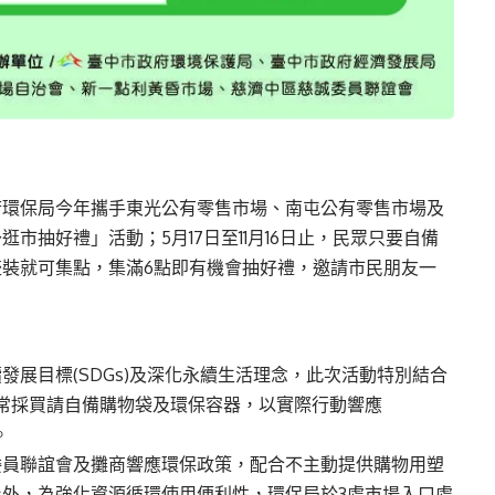
府環保局今年攜手東光公有零售市場、南屯公有零售市場及
市抽好禮」活動；5月17日至11月16日止，民眾只要自備
裝就可集點，集滿6點即有機會抽好禮，邀請市民朋友一
展目標(SDGs)及深化永續生活理念，此次活動特別結合
常採買請自備購物袋及環保容器，以實際行動響應
。
委員聯誼會及攤商響應環保政策，配合不主動提供購物用塑
外，為強化資源循環使用便利性，環保局於3處市場入口處