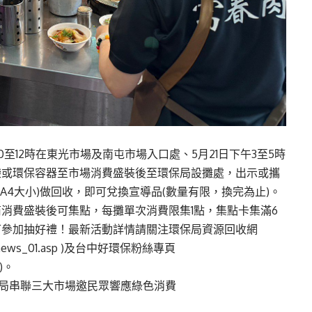
0至12時在東光市場及南屯市場入口處、5月21日下午3至5時
袋或環保容器至市場消費盛裝後至環保局設攤處，出示或攜
A4大小)做回收，即可兌換宣導品(數量有限，換完為止)。
消費盛裝後可集點，每攤單次消費限集1點，集點卡集滿6
可參加抽好禮！最新活動詳情請關注環保局資源回收網
/news_01.asp
)及台中好環保粉絲專頁
)。
局串聯三大市場邀民眾響應綠色消費