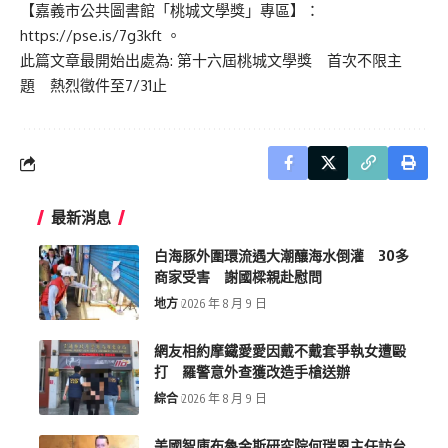
【嘉義市公共圖書館「桃城文學獎」專區】：
https://pse.is/7g3kft
。
此篇文章最開始出處為:
第十六屆桃城文學獎 首次不限主
題 熱烈徵件至7/31止
最新消息
白海豚外圍環流遇大潮釀海水倒灌 30多
商家受害 謝國樑親赴慰問
地方
2026 年 8 月 9 日
網友相約摩鐵愛愛因戴不戴套爭執女遭毆
打 羅警意外查獲改造手槍送辦
綜合
2026 年 8 月 9 日
美國智庫布魯金斯研究院何瑞恩主任訪台