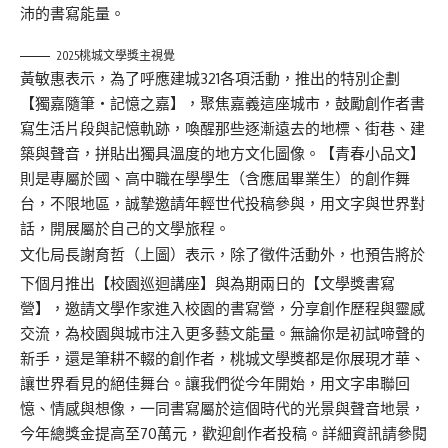
沛的書寫能量。
2025桃城文學獎主視覺
黃敏惠表示，為了呼應建城321各項活動，推出的特別企劃
【獨嘉隨筆‧記憶之嘉】，聚焦嘉義這座城市，鼓勵創作者書
寫生活片段與記憶軌跡，喚醒那些逐漸遠去的地標、街巷、建
築與聲音，拼貼出獨具溫度的地方文化圖像。【青春小品文】
則是專屬於國、高中職在學學生（含應屆畢業生）的創作舞
台，不限地區，誠摯邀請年輕世代投稿參與，用文字與世界對
話，開展屬於自己的文學旅程。
文化局長謝育哲（上圖）表示，除了徵件活動外，也預告將於
下個月推出【校園巡迴講座】與為期兩日的【文學獎書寫
營】，邀請文學作家進入校園的書寫營，分享創作歷程與靈感
交流，為校園與城市注入更多藝文能量。無論你是初試啼聲的
新手，還是筆耕不輟的創作者，桃城文學獎都是你展現才華、
讓世界看見的絕佳舞台。讓我們從今年開始，用文字串聯回
憶、情感與想像，一同書寫屬於這個時代的光景與聲音地景，
今年總獎金提高至70萬元，歡迎創作者投稿。詳細資訊請參閱