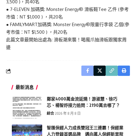
3,500 )，共40名
● 7-ELEVEN 加碼獎: Monster Energy® 滑板鞋Tee 乙件 (參考
市值：NT $1,000 ) ，共20名
● FAMILYMART加碼獎: Monster Energy®限量行李袋 乙個(參
考市值：NT $1,500 ) ，共20名
此篇文章最開始出處為:
滑板潮來襲！喝魔爪抽滑板跟獨家周
邊
最新消息
鄭家4000萬金流延燒！游淑慧、徐巧
芯、楊智妤接力追問：2190萬去哪了？
綜合
2026 年 8 月 8 日
智匯保經人力成長雙冠王三連霸！保經業
人力登錄首選品牌 邁向萬人保經新里程