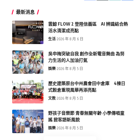
最新消息
雲鯨 FLOW 2 登陸信義區 AI 辨識結合熱
活水清潔成亮點
生活
2026 年 8 月 6 日
吳申梅突破自我 創作全新電音舞曲 為努
力生活的人加油打氣
娛樂
2026 年 8 月 5 日
歷史建築原台中州農會田中倉庫 4棟日
式穀倉重現風華再添亮點
文教
2026 年 8 月 5 日
野孩子音樂節 青春無關年齡 小學傳唱童
謠 掀客語新風貌
娛樂
2026 年 8 月 5 日