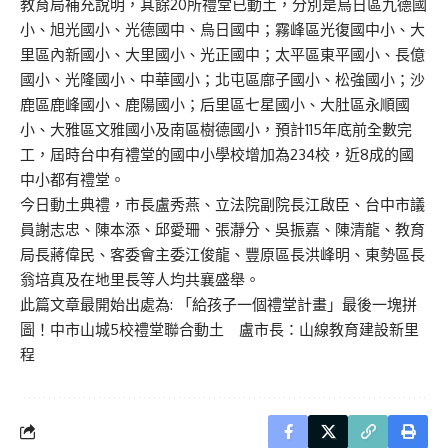
教育局補充說明，其餘20所禮堂已動土，分別是烏日區九德國
小、旭光國小、光德國中、烏日國中；霧峰區光復國中小、大
里區內新國小、大里國小、光正國中；太平區東平國小、長億
國小、光隆國小、中華國小；北屯區廍子國小、松強國小；沙
鹿區鹿峰國小、鹿陽國小；后里區七星國小、大肚區永順國
小、大雅區文雅國小及南區樹德國小，預計115年底前全數完
工，屆時台中有禮堂的國中小學校增加為234校，近8成的國
中小都有禮堂。
今日動土典禮，市長盧秀燕、立法院副院長江啟臣、台中市議
員謝志忠、陳本添、邱愛珊、張瀞分、吳振嘉、陳清龍、教育
局長蔣偉民、客委會主委江俊龍、豐原區長洪峰明、東勢區長
翁培真及在地里長等人均共襄盛舉。
此篇文章最開始出處為:
「給孩子一個禮堂計畫」最後一塊拼
圖！中市山城5校禮堂聯合動土 盧市長：山線教育建設新里
程