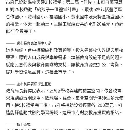
市府已協助學校興建21校禮堂；第二屆上任後，市府自籌預算
針對25校啟動「給孩子一個禮堂計畫」，最後5校包括豐原區
合作國小、豐村國小、福陽國小、豐東國中及東勢區新盛國小
的禮堂，今天一起動土，主體工程經費共約4億120萬元，預計
115年全數完工。
盧市長與表演學生互動
她也強調，台中持續編列教育預算，投入老舊校舍改建與新校
興建，應對人口成長與學齡需求，填補教育設施不足的問題。
感謝民意代表與教育團隊的支持，讓教育資源更加公平均衡，
提升學習環境品質，造福全市學子。
盧市長與表演學生互動
教育局長蔣偉民表示，這5所學校興建的禮堂空間，依各校需
求規劃設置羽球場、籃球場、舞台、集會空間等供師生多元使
用，待5校禮堂完工後，市府將補助設備經費各1,200萬元，打
造能靜能動共融的學習場域，這是市府對於教育投資的承諾。
動土儀式