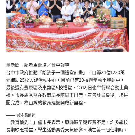
墨新聞
｜記者馬源培／台中報導
台中市政府推動「給孩子一個禮堂計畫」，自籌24億1,220萬
元補助25校興建活動中心，目前已有20校禮堂動土興建中，
最後還有豐原區及東勢區5校禮堂，今(12)日也舉行聯合動土典
禮。市長盧秀燕在教育局長陪同下出席，宣告計畫最後一塊拼
圖完成，為山線的教育建設開啟新里程。
盧市長致詞
「教育優先！」盧市長表示，原縣區早期經費不足，許多學校
長期缺乏禮堂，學生活動易受天氣影響。她在第一屆任期時，