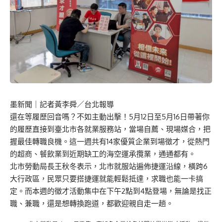
墨新聞
｜記者黃李舜／台北報導
還在等履歷回音嗎？不如主動出擊！5月12日至5月16日帶著你
的履歷直接到臺北市各就業服務站，當場自薦、現場媒合，把
握最佳轉職良機。這一週共有14家優質企業到場徵才，從熱門
的超商、餐飲業到近期缺工的海空運承攬業，通通都有。
北市勞動局長王秋冬表示，北市就服站遍佈捷運沿線，橫跨6
大行政區，民眾只要搭捷運就能輕鬆抵達，求職也能一卡搞
定。而本週的徵才活動集中在下午2點到4點登場，無論是找正
職、兼職，還是想轉換跑道，都歡迎親自走一趟。