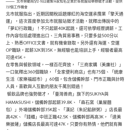
北市勞動局5/12-16日邀集14家知名企業於各就服站舉辦徵才活動，提供
737個工作機會
北市就服指出，近期因關稅話題爆紅的海空運承攬業「擎天通
運」，這次首度參加北市就服站徵才活動，就釋出傳說中的
「夢幻行政職」！不只起薪40K起跳，還可依學經歷調薪，工
作內容包括處理進出口、三角貿易事務，只要多益500分以
上、熟悉OFFICE文書，就有機會錄取。另外還有海運、空運
OP職缺，起薪32K到35K，無經驗也能培訓上手，經驗者最高
可達45K。
在零售與餐飲領域，一樣百花齊放，「三商家購（美廉社）」
一口氣釋出360個職缺，「全家便利商店」也有75個、「統康
生活（家樂福超市）」60個，包含儲備幹部、門市正職與計時
人員，喜歡與人互動的朋友千萬別錯過！
餐飲品牌也強勢徵才，「臺灣善商」旗下的SUKIYA與
HAMASUSHI，儲備幹部起薪39.8K、「森石窯（巢屋麵
包）」外場儲備幹部35K起、「漢記（朱記餡餅粥）」店長最
高42K、「錢櫃」中班正職42.5K、儲備幹部再高3K，「達美
樂披薩」儲備店長最高可達47K，只要你有熱情，他們就有舞