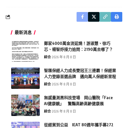
最新消息
鄭家4000萬金流延燒！游淑慧、徐巧
芯、楊智妤接力追問：2190萬去哪了？
綜合
2026 年 8 月 8 日
智匯保經人力成長雙冠王三連霸！保經業
人力登錄首選品牌 邁向萬人保經新里程
綜合
2026 年 8 月 8 日
無感量測黑科技登場 岡山醫院「Face
AI健康鏡」 驚豔高齡高齡健康展
綜合
2026 年 8 月 8 日
從經貿到公益 IEAT 80週年攜手募272