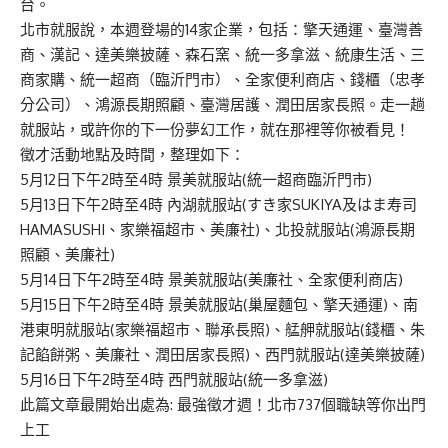
台。
北市就服說，本週登場的14家企業，包括：擎天通運、臺灣善
商、漢記、達美樂披薩、森石窯、統一多拿滋、統康生活、三
商家購、統一超商（臨沂門市）、全家便利商店、錢櫃（忠孝
分公司）、鴻源長期照顧、臺灣居護、潤田居家長照。走一趟
就服站，或許你的下一份夢幻工作，就在那裡等你被看見！
徵才活動地點及時間，整理如下：
5月12日下午2時至4時 景美就服站(統一超商臨沂門市)
5月13日下午2時至4時 內湖就服站(すき家SUKIYA及はま寿司
HAMASUSHI、家樂福超市、美廉社)、北投就服站(鴻源長期
照顧、美廉社)
5月14日下午2時至4時 景美就服站(美廉社、全家便利商店)
5月15日下午2時至4時 景美就服站(巢屋麵包、擎天通運)、南
港東明就服站(家樂福超市、聯承長照)、艋舺就服站(錢櫃、朱
記餡餅粥、美廉社、潤田居家長照)、西門就服站(達美樂披薩)
5月16日下午2時至4時 西門就服站(統一多拿滋)
此篇文章最開始出處為:
最強徵才週！北市737個職缺等你出門
上工