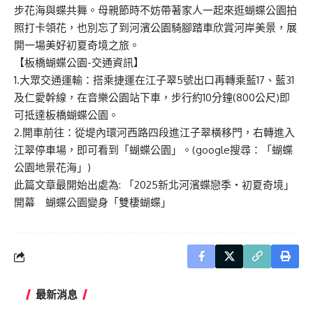
步花海與蝶共舞。母親節時不妨帶著家人一起來逛蝴蝶公園拍
照打卡領花，也別忘了到河濱公園騎腳踏車欣賞河岸美景，展
開一場美好初夏奇境之旅。
【板橋蝴蝶公園-交通資訊】
1.大眾交通運輸：搭乘捷運在江子翠5號出口再轉乘藍17、藍31
及仁愛幹線，在音樂公園站下車，步行約10分鐘(800公尺)即
可抵達板橋蝴蝶公園。
2.開車前往：從堤內環河西路四段進江子翠橫移門，右轉進入
江翠停車場，即可看到「蝴蝶公園」。(google搜尋：「蝴蝶
公園地景花海」)
此篇文章最開始出處為:
「2025新北河濱蝶戀季・初夏奇境」
開幕 蝴蝶公園變身「雙棲蝴蝶」
最新消息