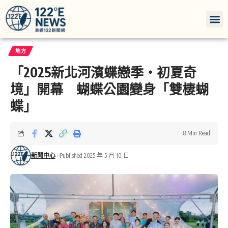
地方
「2025新北河濱蝶戀季・初夏奇
境」開幕 蝴蝶公園變身「雙棲蝴
蝶」
8 Min Read
新聞中心
Published 2025 年 5 月 10 日