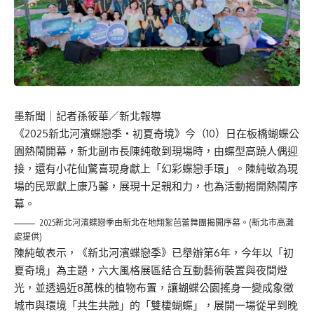
墨新聞
｜記者孫筱華／新北報導
《2025新北河濱蝶戀季・初夏奇境》今（10）日在板橋蝴蝶公
園熱鬧開幕，新北副市長陳純敬到現場時，由蝶型高蹺人偶迎
接，還有小花仙驚喜現身獻上「幻彩蝶戀手環」。陳純敬為現
場的民眾獻上康乃馨，展現十足親和力，也為活動揭開熱鬧序
幕。
2025新北河濱蝶戀季由新北在地翔絮芭蕾舞團揭開序幕。(新北市高灘
處提供)
陳純敬表示，《新北河濱蝶戀季》已舉辦第6年，今年以「初
夏奇境」為主題，六大風格展區結合互動藝術裝置與夜間燈
光，並透過近8萬株的植物布置，讓蝴蝶公園搖身一變成象徵
城市與環境「共生共融」的「雙棲蝴蝶」，展開一場從早到晚