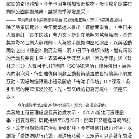
繽紛的奇境體驗。今年也因為增加蜜源植物，吸引較多蝴蝶在
蝴蝶公園翩翩飛舞，讓蝶戀季添增風采。
陳純敬副市長與蝶戀季裝置-幻影泡泡互動。(新北市高灘處提供)
除了地景展覽外，今年開幕週未推出「蝶戀音樂會」，今日由
人氣網紅「長笛姊姊」曹力文、新北在地翔絮芭蕾舞團、金音
獎電豎琴音樂人蘇珮卿、人氣歌手魏如昀壓軸演出，以與活動
同名之曲《蝶戀》點亮全場。明(11)日下午1點到6點，還有精彩
的活動及夢夏市集，表演將由手碟雙人組「因為手碟」與《聲
林之王3》人氣阿卡貝拉團隊「SONAR聲吶」接棒演出，展區
內的泡泡秀、行動雕像與兩款互動藝術裝置依舊持續與小朋友
互動、現場贈送限量小禮及開放「奇漾手作坊」DIY課程，吸
引到場的民眾沉浸於花、光、聲交織的初夏奇境中，流連忘
返。
今年蝶戀季增加蜜源植物醉蝶花。(新北市高灘處提供)
高灘地工程管理處處長黃裕斌表示，《2025新北河濱蝶戀
季・初夏奇境》展覽持續至5月25日，開幕日又適逢母親節前
夕，去年母親節贈花活動廣受好評，今年特別升級再登場，以
創新「愛媽媽隨行花袋」贈送康乃馨，民眾還可以背著花袋漫