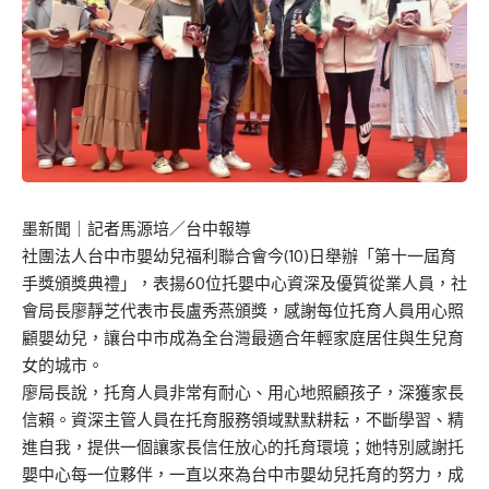
墨新聞
｜記者馬源培／台中報導
社團法人台中市嬰幼兒福利聯合會今(10)日舉辦「第十一屆育
手獎頒獎典禮」，表揚60位托嬰中心資深及優質從業人員，社
會局長廖靜芝代表市長盧秀燕頒獎，感謝每位托育人員用心照
顧嬰幼兒，讓台中市成為全台灣最適合年輕家庭居住與生兒育
女的城市。
廖局長說，托育人員非常有耐心、用心地照顧孩子，深獲家長
信賴。資深主管人員在托育服務領域默默耕耘，不斷學習、精
進自我，提供一個讓家長信任放心的托育環境；她特別感謝托
嬰中心每一位夥伴，一直以來為台中市嬰幼兒托育的努力，成