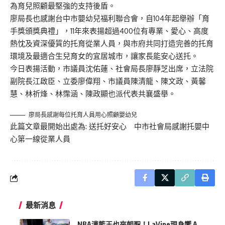
為育兒照顧最堅強的支持後盾。
廖局長也感謝台中市嬰幼兒福利聯合會，自104年起舉辦「育
手獎頒獎典禮」，11年來表揚超過400位有專業、愛心、高度
熱忱及資深優質的托育從業人員，與市府共同打造完善的托育
環境及最適合生兒育女的宜居城市，讓家長能安心送托。
今日表揚活動，市議員沈佑蓮、社會局長廖靜芝出席，立法院
副院長江啟臣、立委廖偉翔、市議員陳清龍、陳文政、黃馨
慧、林祈烽、林霈涵、陳政顯也派代表共襄盛舉。
廖局長感謝每位托育人員用心照顧嬰幼兒
此篇文章最開始出處為:
送托好安心 中市社會局感謝托嬰中
心第一線從業人員
最新消息
NBA灌籃王也來朝聖！LaVine現身饗 A