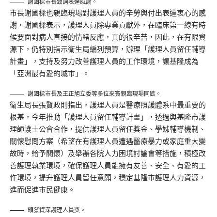
謝國樑市長致詞表達感謝。
市長謝國樑也親臨現場對護理人員的辛勞與付出表達衷心的感
謝，謝國樑表示，護理人員除專業貢獻外，在臨床第一線有時
候要面對病人直接的情緒反應，真的很辛苦，因此，在有限資
源下，仍特別指示衛生局編列預算，辦理「護理人員留任輔導
計畫」，支持及努力改善護理人員的工作環境，讓基隆成為
「亞洲最有愛的城市」。
謝國樑市長及王正旭立委等多位來賓親臨現場同歡。
衛生局長張賢政則指出，護理人員是醫療照護體系中最重要的
根基，今年推動「護理人員留任輔導計畫」，透過與基隆市護
理師護士公會合作，提供護理人員留任獎金、學姊輔導機制、
關懷慰問方案（希望在有護理人員遭遇醫療暴力或家庭重大變
故時，給予關懷）及舉辦各院人力困境討論會等措施，積極改
善護理執業環境，確保護理人員能擁有友善、安全、有愛的工
作環境，提升護理人員留任意願，穩定基隆市護理人力資源，
進而促進市民健康。
頒發資深護理人員獎。