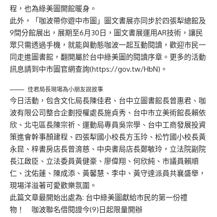
程，也為綠美圖開館暖身。
此外，「咖波帶你遊中市圖」圖文書展亦同步於四張犁總館及
9間分館展出，展期至6月30日，圖文書展運用AR技術，讓民
眾只需透過手機，就能與動態咖波一起互動閱讀，歡迎市民一
同走進圖書館，翻開屬於台中綠美圖的閱讀序章。更多的活動
訊息請到中市圖官網查詢(
https://gov.tw/HbN
)。
佳君局長現場為小朋友說故事
今日活動，包含文化局長陳佳君、台中立圖書館長曾惠君、咖
波有限公司整合企劃授權處長施貞秀、台中市立美術館長賴依
欣、北屯區長陳宗祈、運動局專員吳宗學、台中工商發展投資
策進會幹事顏建程、四張犁國小校長方玉玲、松竹國小校長黃
永昆、梓書房店長曾淯慈、中央書局店長鄭敏玲，立法院副院
長江啟臣、立法委員黃健豪、廖偉翔、何欣純、市議員賴順
仁、沈佑蓮、陳成添、黃馨慧、李中、黃守達派員共襄盛舉，
現場洋溢著可愛歡樂氛圍。
此篇文章最開始出處為:
台中綠美圖獻給市民的第一份禮
物！ 咖波聯名借閱證今(9)日起限量開辦