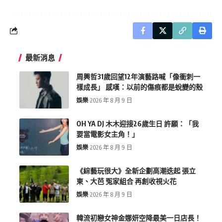
最新消息
周興哲31歲回望12年演藝路喊「像衝刺一
樣成長」 感嘆：以前的傷痕都是蛻變的殼
娛樂
2026 年 8 月 9 日
OH YA DJ 木木迎接26歲生日 許願：「我
要當電影女主角！」
娛樂
2026 年 8 月 9 日
《綜藝玩很大》全新企劃高潮迭起 張立
東、大芭 冤家組合 再創收視火花
娛樂
2026 年 8 月 9 日
韓流初戀女神金娜妍空降最美一日店長！