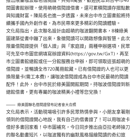
推出限量咖波聯名借閱證，共有8萬張，歡迎民眾到台中市46
間圖書館辦理，使用萌萌借閱證借書，還可累積閱讀存摺點數
與知識財富。陳局長也進一步透露，未來台中市立圖書館將持
續攜手國內外創作者，為市民帶來更多精彩的閱讀體驗。
文化局指出，此次聯名設計由超萌的咖波翻開書本，8棟綠美
圖建築從書中蹦了出來，象徵閱讀可以開啟想像與智慧。此次
限量借閱證提供「個人證」與「家庭證」兩種申辦選項，民眾
可先至中市圖官網填寫辦證資料(
https://gov.tw/GxT
)，再至
市立圖書館總館或任一分館服務台申辦，即可領取這張超萌的
借閱證，並暢讀全市720萬冊館藏。已有借閱證的人也可以更
換限量卡(需工本費)，讓咖波借閱證成為台中市民最萌的閱讀
配件！此外，台中市民於綠美圖開館期間，持咖波借閱證到新
總館借書，更有專屬的咖波精美小禮等您兌換！
綠美圖聯名借閱證發布記者會大合照
文化局表示，活動現場吸引許多民眾熱情參與，小朋友拿著剛
領到的借閱證開心地說，我有自己的借書證了！可以用咖波卡
借好多書回家看！中市圖補充，今日同步推出由亞拉老師操刀
的聯名動畫短片，以咖波獨有的幽默風格描繪閱讀的奇幻旅