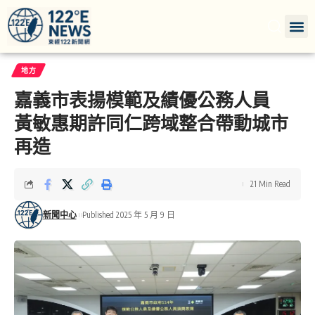
地方
嘉義市表揚模範及績優公務人員
黃敏惠期許同仁跨域整合帶動城市
再造
21 Min Read
新聞中心
Published 2025 年 5 月 9 日