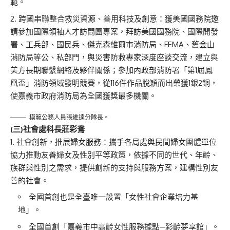
範。
跨國串聯整合救災資源、善用科技及創意：獲美國國務院邀
請參加國際領袖人才訪問團專案，拜訪美國國務院、國際開發
署、工兵部、國民兵、傑克森維爾市消防局、FEMA、舊金山
消防局等公、私部門，與災害防救專家深度座談交流，建立與
美方長期聯繫網絡及夥伴關係；參加內政部消防署「第1屆鳳
凰盃」消防領域發明競賽，從116件作品脫穎而出榮獲1銀2銅，
使嘉義市政府消防局為全國獲獎最多機關。
模範公務人員張維達分隊長。
(
三)
社會處科長莊彩鴦
社會創新，推展婦女服務：攜手各局處與民間婦女團體單位
協力推動友善婦女及性別平等政策，依據不同的世代、年齡、
族群與性別之需求，提供創新的支持與服務方案，建構性別友
善的社會。
全國首創也是全臺唯一設置「女性社會企業培力基
地」。
全國首創「嘉義市中高齡女性服務據點─彩齡夢享館」。