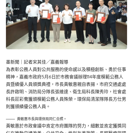
墨新聞
｜記者宋其佳／嘉義報導
為表彰公務人員對公共服務的使命感以及積極創新、勇於任事
精神，嘉義市政府5月6日於市務會議辦理114年度模範公務人
員暨績優人員頒獎典禮，市長黃敏惠親自表揚，市府交通處處
長許啟明、消防局分隊長張維達、衛生局科長陳秀玲，社會處
科長莊彩鴦獲頒模範公務人員殊榮，環保局清潔隊隊長方仕男
則獲頒績優公務人員。
黃敏惠市長與環保局同仁合照。
黃敏惠於市政會議中肯定市府團隊的努力，細數並肯定獲獎同