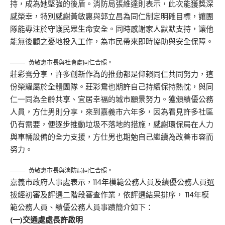
持，成為她堅強的後盾。消防局張維達則表示，此次能獲獎深
感榮幸，特別感謝黃敏惠與郭立昌為同仁制定明確目標，讓團
隊能專注於守護民眾生命安全。同時感謝家人默默支持，讓他
能無後顧之憂地投入工作，為市民帶來即時協助與安全保障。
黃敏惠市長與社會處同仁合照。
莊彩鴦分享，許多創新作為的推動都是仰賴同仁共同努力，這
份榮耀屬於全體團隊。莊彩鴦也期許自己持續保持熱忱，與同
仁一同為全齡共享、宜居幸福的城市願景努力。獲頒績優公務
人員，方仕男則分享，來到嘉義市六年多，因為看見許多社區
仍有需要，便逐步推動垃圾不落地的措施，感謝環保局在人力
與車輛設備的全力支援，方仕男也期勉自己繼續為改善市容而
努力。
黃敏惠市長與消防局同仁合照。
嘉義市政府人事處表示，114年模範公務人員及績優公務人員選
拔經初審及評選二階段審查作業，依評選結果排序， 114年模
範公務人員、績優公務人員事蹟簡介如下：
(
一)
交通處處長許啟明