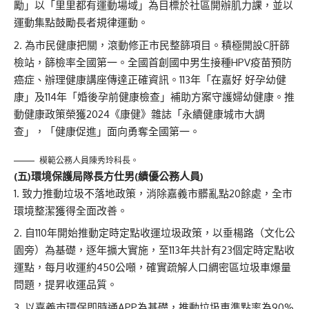
勵」以「里里都有運動場域」為目標於社區開辦肌力課，並以
運動集點鼓勵長者規律運動。
為市民健康把關，滾動修正市民整篩項目。積極開設C肝篩
檢站，篩檢率全國第一。全國首創國中男生接種HPV疫苗預防
癌症、辦理健康講座傳達正確資訊。113年「在嘉好 好孕幼健
康」及114年「婚後孕前健康檢查」補助方案守護婦幼健康。推
動健康政策榮獲2024《康健》雜誌「永續健康城市大調
查」，「健康促進」面向勇奪全國第一。
模範公務人員陳秀玲科長。
(
五)
環境保護局隊長方仕男(
績優公務人員)
致力推動垃圾不落地政策，消除嘉義市髒亂點20餘處，全市
環境整潔獲得全面改善。
自110年開始推動定時定點收運垃圾政策，以垂楊路（文化公
園旁）為基礎，逐年擴大實施，至113年共計有23個定時定點收
運點，每月收運約450公噸，確實疏解人口綢密區垃圾車爆量
問題，提昇收運品質。
以嘉義市環保即時通APP為基礎，推動垃圾車準點率為90%