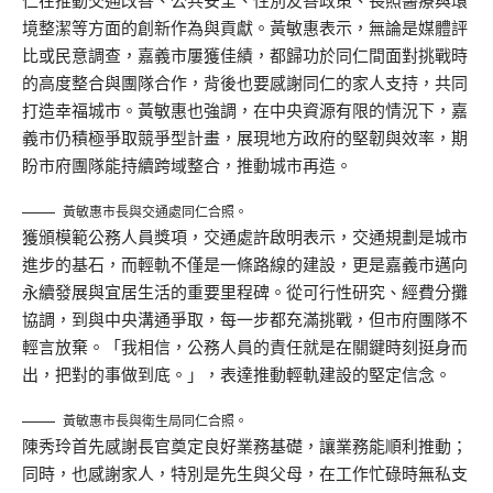
仁在推動交通改善、公共安全、性別友善政策、長照醫療與環
境整潔等方面的創新作為與貢獻。黃敏惠表示，無論是媒體評
比或民意調查，嘉義市屢獲佳績，都歸功於同仁間面對挑戰時
的高度整合與團隊合作，背後也要感謝同仁的家人支持，共同
打造幸福城市。黃敏惠也強調，在中央資源有限的情況下，嘉
義市仍積極爭取競爭型計畫，展現地方政府的堅韌與效率，期
盼市府團隊能持續跨域整合，推動城市再造。
黃敏惠市長與交通處同仁合照。
獲頒模範公務人員獎項，交通處許啟明表示，交通規劃是城市
進步的基石，而輕軌不僅是一條路線的建設，更是嘉義市邁向
永續發展與宜居生活的重要里程碑。從可行性研究、經費分攤
協調，到與中央溝通爭取，每一步都充滿挑戰，但市府團隊不
輕言放棄。「我相信，公務人員的責任就是在關鍵時刻挺身而
出，把對的事做到底。」，表達推動輕軌建設的堅定信念。
黃敏惠市長與衛生局同仁合照。
陳秀玲首先感謝長官奠定良好業務基礎，讓業務能順利推動；
同時，也感謝家人，特別是先生與父母，在工作忙碌時無私支