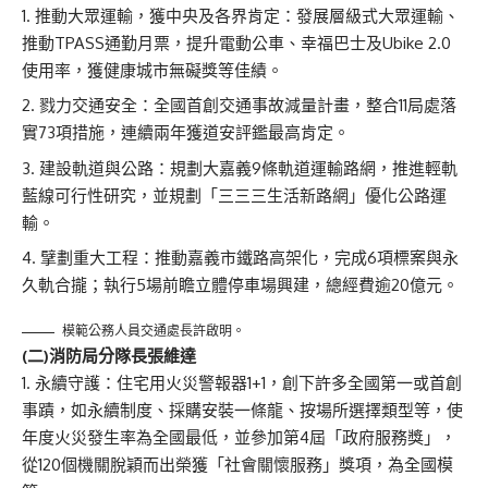
推動大眾運輸，獲中央及各界肯定：發展層級式大眾運輸、
推動TPASS通勤月票，提升電動公車、幸福巴士及Ubike 2.0
使用率，獲健康城市無礙獎等佳績。
戮力交通安全：全國首創交通事故減量計畫，整合11局處落
實73項措施，連續兩年獲道安評鑑最高肯定。
建設軌道與公路：規劃大嘉義9條軌道運輸路網，推進輕軌
藍線可行性研究，並規劃「三三三生活新路網」優化公路運
輸。
擘劃重大工程：推動嘉義市鐵路高架化，完成6項標案與永
久軌合攏；執行5場前瞻立體停車場興建，總經費逾20億元。
模範公務人員交通處長許啟明。
(
二)
消防局分隊長張維達
永續守護：住宅用火災警報器1+1，創下許多全國第一或首創
事蹟，如永續制度、採購安裝一條龍、按場所選擇類型等，使
年度火災發生率為全國最低，並參加第4屆「政府服務獎」，
從120個機關脫穎而出榮獲「社會關懷服務」獎項，為全國模