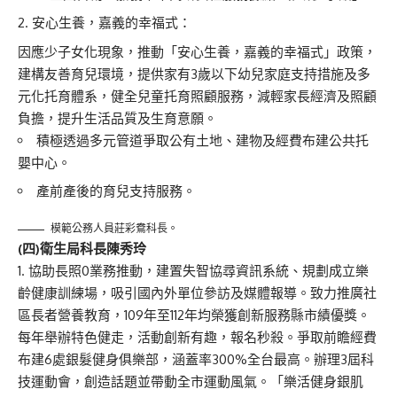
安心生養，嘉義的幸福式：
因應少子女化現象，推動「安心生養，嘉義的幸福式」政策，
建構友善育兒環境，提供家有3歲以下幼兒家庭支持措施及多
元化托育體系，健全兒童托育照顧服務，減輕家長經濟及照顧
負擔，提升生活品質及生育意願。
積極透過多元管道爭取公有土地、建物及經費布建公共托
嬰中心。
產前產後的育兒支持服務。
模範公務人員莊彩鴦科長。
(
四)
衛生局科長陳秀玲
協助長照0業務推動，建置失智協尋資訊系統、規劃成立樂
齡健康訓練場，吸引國內外單位參訪及媒體報導。致力推廣社
區長者營養教育，109年至112年均榮獲創新服務縣市績優獎。
每年舉辦特色健走，活動創新有趣，報名秒殺。爭取前瞻經費
布建6處銀髮健身俱樂部，涵蓋率300%全台最高。辦理3屆科
技運動會，創造話題並帶動全市運動風氣。「樂活健身銀肌