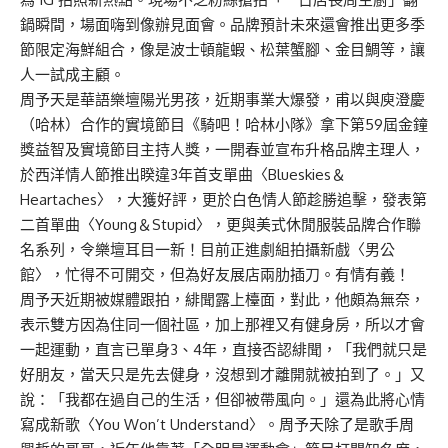
鍋瞬間，場面嗨到像辦見面會。品牌預計未來還會推出更多季
節限定海鮮組合，像是波士頓龍蝦、松葉蟹腳、金目鯛等，讓
人一試成主顧。
周予天是華語樂壇陽光男孩，近期事業大爆發，甫以與庾澄慶
（哈林）合作的實境節目《騎吧！哈林小隊》拿下第59屆金鐘
獎益智及實境節目主持人獎，一開春並宣布升格品牌主理人，
於西洋情人節推出睽違3年首支單曲〈Blueskies＆
Heartaches〉，大獲好評，更於白色情人節趁勝追擊，發表第
二首單曲〈Young＆Stupid〉，更與美式休閒服裝品牌合作聯
名系列，令樂壇耳目一新！目前正進劇組拍攝新戲〈男公
館〉，忙得不可開交，但為好友展店兩肋插刀。有情有義！
周予天近期被媒體跟拍，緋聞露上檯面，對此，他頗為無奈，
表示雙方因為住同一個社區，加上那裡又有健身房，所以才會
一起運動，直言已單身3、4年，直接否認緋聞，「我們就只是
好朋友，當天只是先去健身，沒想到才離開就被拍到了。」又
說：「我都在過自己的生活，但卻被帶風向。」還為此將心情
寫成新歌〈You Won’t Understand〉。周予天除了是歌手周