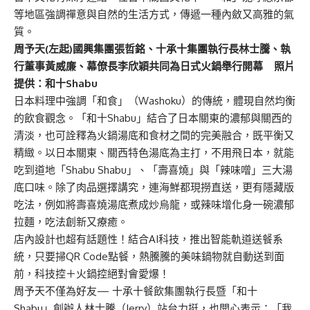
等地區強調禪意與自然的生活方式，傳遞一種內斂又高雅的氣
質。
周予天(左起)國興集團張哲銘、十承十集團執行長林士騰、執
行董事黃威廉、幕僚長李欣穎共同為日式火鍋舉行開幕 照片
提供：和十Shabu
日本料理中強調「和食」（Washoku）的傳統，體現自然均衡
的飲食觀念。「和十Shabu」結合了日本關東的濃郁與關西的
清淡，也可詮釋為火鍋湯底和食材之間的完美融合，既平衡又
精緻。以日本關東、關西特色湯底為主打，不用飛日本，就能
吃到道地「Shabu Shabu」、「壽喜燒」與「辣味噌」三大湯
底口味。除了肉品選擇講究，連海鮮都現撈直送，更有隱藏版
吃法，例如將壽喜燒湯底煮成炒烏龍，或辣味增化身一碗濃郁
拉麵，吃法創新又療癒。
店內設計也超有話題性！結合AI科技，推出智能軌道送餐系
統，只要掃QR Code點餐，熱騰騰的美味鍋物就自動送到面
前，科技控＋火鍋控絕對會愛爆！
周予天不僅為好友— 十承十餐飲集團執行長暨「和十
Shabu」創辦人林士騰（Jerry）站台力挺，也開心表示：「我