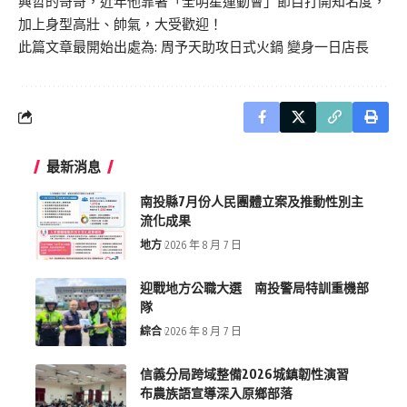
興哲的哥哥，近年他靠著「全明星運動會」節目打開知名度，
加上身型高壯、帥氣，大受歡迎！
此篇文章最開始出處為:
周予天助攻日式火鍋 變身一日店長
最新消息
南投縣7月份人民團體立案及推動性別主
流化成果
地方
2026 年 8 月 7 日
迎戰地方公職大選 南投警局特訓重機部
隊
綜合
2026 年 8 月 7 日
信義分局跨域整備2026城鎮韌性演習
布農族語宣導深入原鄉部落