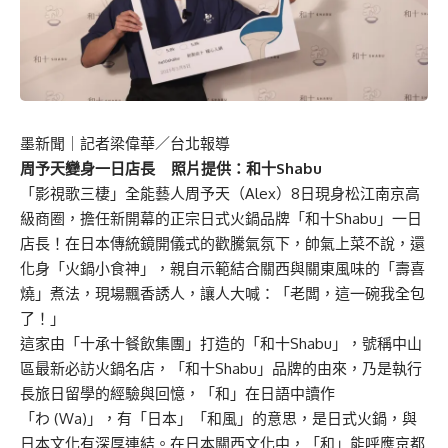
墨新聞
｜記者梁偉華／台北報導
周予天變身一日店長 照片提供：和十Shabu
「影視歌三棲」全能藝人周予天（Alex）8日現身松江南京高
級商圈，擔任新開幕的正宗日式火鍋品牌「和十Shabu」一日
店長！在日本傳統鏡開儀式的歡騰氣氛下，帥氣上菜不說，還
化身「火鍋小食神」，親自示範結合關西與關東風味的「壽喜
燒」煮法，現場飄香誘人，讓人大喊：「老闆，這一碗我全包
了！」
這家由「十承十餐飲集團」打造的「和十Shabu」，號稱中山
區最新必訪火鍋名店，「和十Shabu」品牌的由來，乃是執行
長旅日留學的經驗與回憶，「和」在日語中讀作
「わ (Wa)」，有「日本」「和風」的意思，是日式火鍋，與
日本文化有深厚連結。在日本關西文化中，「和」能呼應京都