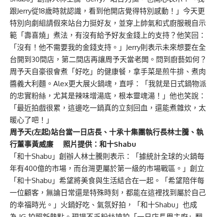
跟Jerry從18歲時就認識，看到他開店覺得特別感動！」今天更
特別向劇組請假來站台力挺好友，並穿上帥氣和式廚服親自示
範「壽喜燒」煮法，有沒有給予好友金錢上的支持？他笑回：
「沒有！他不需要我的金錢支持。」Jerry則表示未來想要在全
台開到30間店，第二間店再讓周予天當老闆。問到廚藝如何？
周予天自豪很會煮「好吃」的健康餐，拿手菜是煎牛排、煮肉
醬義大利麵。Alex更大展火鍋魂，直呼：「我就是日式鍋物派
的忠實粉絲，尤其是辣味增湯底，根本靈魂湯！」他也笑說：
「最近拍戲很累，這邊吃一鍋真的立刻回血，還能煮雜炊，太
暖心了吧！」
周予天(左起)站台當一日店長、十承十集團執行長林士騰、執
行董事黃威廉 照片提供：和十Shabu
「和十Shabu」創辦人林士騰則表示：「據統計全球的火鍋每
年有400億的市場，而台灣更屬於第一級的市場戰區。」創立
「和十Shabu」希望將美食與生活結合在一起。「希望陪伴每
一位顧客，無論日常還是特殊時刻，都能在這裡找到屬於自己
的幸福時光。」火鍋好吃、氣氛好拍，「和十Shabu」也成
為 IG 拍照新熱點。現場不乏粉絲搶拍「一日店長周主廚」翻