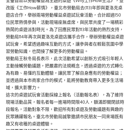
全臺首款以勞動權益為主題的桌遊《Why工作How生活》，並
改版《工作How薪情》，臺北市勞動局去(113)年即與夏洛克桌
遊店合作，舉辦兩場勞動權益桌遊試玩會活動，合計超過150
位民眾熱情參與，活動現場座無虛席，與民眾共度了一場精彩
熱鬧的桌遊派對時光。為了回應民眾對113年活動的熱烈支持，
勞動局114年再次與夏洛克桌遊店攜手合作，舉辦勞動權益桌遊
試玩會，希望透過趣味互動的方式，讓參與者在輕鬆氛圍中學
習勞動知識，也間接了解更多的勞動權益。
勞動局王秋冬局長表示，此次活動希望以創新方式吸引年輕人
主動接觸勞動議題，把嚴肅的法規概念，透過桌遊的方式轉化
為有趣、易懂的互動體驗，讓民眾了解自身應有的勞動權益；
並透過與本市商家合作的模式，能將勞動教育帶入更多生活場
域，擴大影響力。
這次的桌遊試玩會活動採線上報名（
活動報名表
），為了維持
現場活動品質，報名者每一進場時間限40人，額滿即關閉該時
段報名，活動對象不限，歡迎所有對桌遊及勞動議題有興趣的
民眾踴躍報名。臺北市勞動局誠摯邀請市民朋友一同來場既有
趣又有收穫的桌遊體驗。