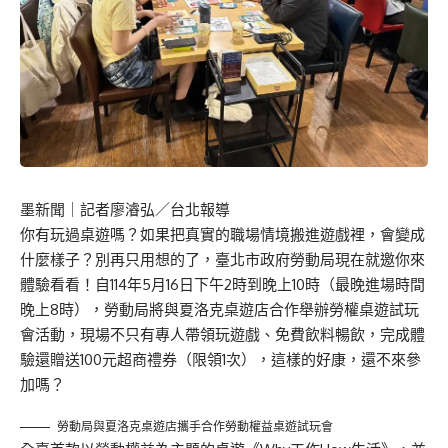
墨新聞
｜記者廖濬弘／台北報導
你有玩過桌遊嗎？如果把真實的職場情境搬進遊戲裡，會變成
什麼樣子？別再只用想的了，臺北市政府勞動局現在就邀你來
體驗看看！自114年5月16日下午2時到晚上10時（最晚進場時間
晚上8時），勞動局將與夏洛克桌遊店合作舉辦勞權桌遊試玩
會活動，現場不只有專人帶領玩遊戲、免費飲料暢飲，完成體
驗還贈送100元超商禮券（限領1次），這樣的好康，還不來參
加嗎？
勞動局與夏洛克桌遊店攜手合作勞動權益桌遊試玩會