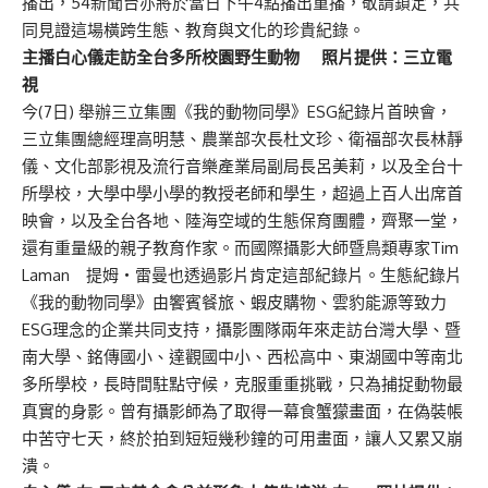
播出，54新聞台亦將於當日下午4點播出重播，敬請鎖定，共
同見證這場橫跨生態、教育與文化的珍貴紀錄。
主播白心儀走訪全台多所校園野生動物 照片提供：三立電
視
今(7日) 舉辦三立集團《我的動物同學》ESG紀錄片首映會，
三立集團總經理高明慧、農業部次長杜文珍、衛福部次長林靜
儀、文化部影視及流行音樂產業局副局長呂美莉，以及全台十
所學校，大學中學小學的教授老師和學生，超過上百人出席首
映會，以及全台各地、陸海空域的生態保育團體，齊聚一堂，
還有重量級的親子教育作家。而國際攝影大師暨鳥類專家Tim
Laman 提姆・雷曼也透過影片肯定這部紀錄片。生態紀錄片
《我的動物同學》由饗賓餐旅、蝦皮購物、雲豹能源等致力
ESG理念的企業共同支持，攝影團隊兩年來走訪台灣大學、暨
南大學、銘傳國小、達觀國中小、西松高中、東湖國中等南北
多所學校，長時間駐點守候，克服重重挑戰，只為捕捉動物最
真實的身影。曾有攝影師為了取得一幕食蟹獴畫面，在偽裝帳
中苦守七天，終於拍到短短幾秒鐘的可用畫面，讓人又累又崩
潰。