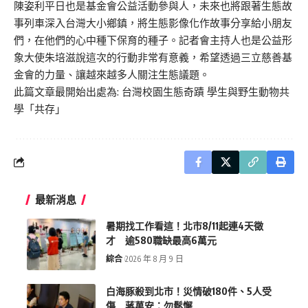
陳姿利平日也是基金會公益活動參與人，未來也將跟著生態故
事列車深入台灣大小鄉鎮，將生態影像化作故事分享給小朋友
們，在他們的心中種下保育的種子。記者會主持人也是公益形
象大使朱培滋說這次的行動非常有意義，希望透過三立慈善基
金會的力量、讓越來越多人關注生態議題。
此篇文章最開始出處為:
台灣校園生態奇蹟 學生與野生動物共
學「共存」
最新消息
暑期找工作看這！北市8/11起連4天徵
才 逾580職缺最高6萬元
綜合
2026 年 8 月 9 日
白海豚殺到北市！災情破180件、5人受
傷 蔣萬安：勿鬆懈