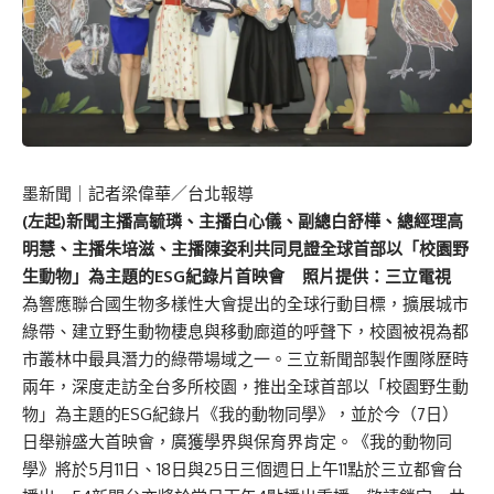
墨新聞
｜記者梁偉華／台北報導
(左起)新聞主播高毓璘、主播白心儀、副總白舒樺、總經理高
明慧、主播朱培滋、主播陳姿利共同見證全球首部以「校園野
生動物」為主題的ESG紀錄片首映會 照片提供：三立電視
為響應聯合國生物多樣性大會提出的全球行動目標，擴展城市
綠帶、建立野生動物棲息與移動廊道的呼聲下，校園被視為都
市叢林中最具潛力的綠帶場域之一。三立新聞部製作團隊歷時
兩年，深度走訪全台多所校園，推出全球首部以「校園野生動
物」為主題的ESG紀錄片《我的動物同學》，並於今（7日）
日舉辦盛大首映會，廣獲學界與保育界肯定。《我的動物同
學》將於5月11日、18日與25日三個週日上午11點於三立都會台