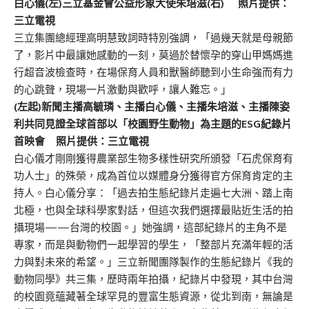
白心儀(左)三立基金會公益形象大使朱培滋(右) 照片提供：
三立電視
三立集團總經理高明慧致詞時特別強調，「過幾天就是母親節
了，影片中最讓她感動的一刻，莫過於替懷孕的穿山甲媽媽進
行超音波檢查時，在場保育人員和獸醫師聽到小生命強而有力
的心跳聲，現場一片激動與歡呼，讓人難忘。」
(左起)新聞主播高毓璘、主播白心儀、主播朱培滋、主播陳姿
利共同見證全球首部以「校園野生動物」為主題的ESG紀錄片
首映會 照片提供：三立電視
白心儀才剛剛獲得農業部生物多樣性研究所頒發「石虎保育有
功人士」的殊榮，成為首位以媒體身分獲得官方保育肯定的主
持人。白心儀分享：「過去拍生態紀錄片走遍七大洲、踏上南
北極，也與全球科學家對話，但這次我們選擇最貼近生活的拍
攝現場——台灣的校園。」她強調，這部紀錄片的主角不是
專家，而是與動物們一起學習的學生，「整部片充滿年輕的活
力與對未來的希望。」三立新聞團隊製作的生態紀錄片《我的
動物同學》共三集，歷時兩年拍攝，紀錄片中發現，其中台灣
的校園竟蘊藏著全球罕見的豐富生態資源，從北到南，無論是