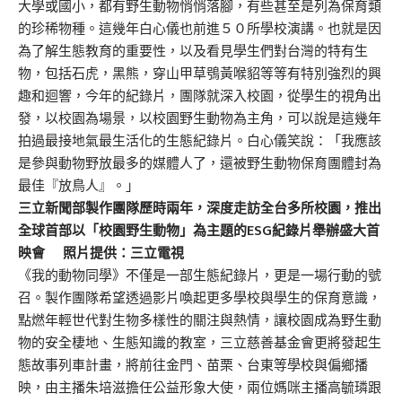
大學或國小，都有野生動物悄悄落腳，有些甚至是列為保育類
的珍稀物種。這幾年白心儀也前進５０所學校演講。也就是因
為了解生態教育的重要性，以及看見學生們對台灣的特有生
物，包括石虎，黑熊，穿山甲草鴞黃喉貂等等有特別強烈的興
趣和迴響，今年的紀錄片，團隊就深入校園，從學生的視角出
發，以校園為場景，以校園野生動物為主角，可以說是這幾年
拍過最接地氣最生活化的生態紀錄片。白心儀笑說：「我應該
是參與動物野放最多的媒體人了，還被野生動物保育團體封為
最佳『放鳥人』。」
三立新聞部製作團隊歷時兩年，深度走訪全台多所校園，推出
全球首部以「校園野生動物」為主題的ESG紀錄片舉辦盛大首
映會 照片提供：三立電視
《我的動物同學》不僅是一部生態紀錄片，更是一場行動的號
召。製作團隊希望透過影片喚起更多學校與學生的保育意識，
點燃年輕世代對生物多樣性的關注與熱情，讓校園成為野生動
物的安全棲地、生態知識的教室，三立慈善基金會更將發起生
態故事列車計畫，將前往金門、苗栗、台東等學校與偏鄉播
映，由主播朱培滋擔任公益形象大使，兩位媽咪主播高毓璘跟