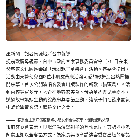
墨新聞
｜記者馬源培／台中報導
提前歡慶母親節，台中市政府客家事務委員會今（7）日在東
勢客家文化園區舉辦「玩劇親子童樂會」活動。客委會指出，
活動由東勢幼兒園12位小朋友帶來活潑可愛的歌舞演出熱鬧揭
開序幕，首次公開演唱客委會出版製作的新歌〈貓頭鳥〉。活
動內容豐富多元，融合在地客家美食、母語童謠與兒童繪本，
透過故事媽媽生動的說故事與客語互動，讓孩子們在歡樂氣氛
中輕鬆學習客語，體驗文化之美。
客委會主委江俊龍稱讚小朋友們會做家事，懂得體貼父母
市府客委會表示，現場洋溢溫馨親子的互動氛圍，東勢國小老
師詹玉如以全客語方式，為家長與孩童講述客委會出版的客語