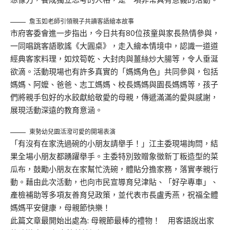
詹玉如老師引領親子共讀客語繪本故事
市府客委會進一步指出，今日共有80位孩童與家長熱情參與，
一同唱跳客語歌謠《大圓桌》，走入繪本情境中，認識一道道
經典客家料理，如炆筍乾、大封肉與薑絲炒大腸等，令人垂涎
欲滴。活動現場也有許多真實的「媽媽角色」共同參與，包括
媽媽、阿嬤、爸爸、志工媽媽、校長媽媽與園長媽媽等，孩子
們將親手包好的水餃獻給敬愛的母親，傳遞滿滿的愛與感謝，
展現活動深遠的教育意涵。
東勢幼兒園活潑可愛的開場表演
「有沒有在家洗過碗的小朋友請舉手！」江主委現場詢問，結
果全場小朋友都踴躍舉手。主委特別致贈象徵新丁粄造型的菜
瓜布，鼓勵小朋友在家幫忙洗碗，體貼分擔家務，落實孝親行
動。藉由此次活動，也向市民宣導育兒津貼、「好孕專車」、
產檢補助等多項友善育兒政策，並代表市長盧秀燕，祝福全體
媽媽平安健康，母親節快樂！
此篇文章最開始出處為:
母親節最棒的禮物！ 用客語說出家