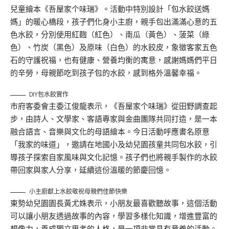
兒童繪本《吾屋家个味瑞》。活動中特別設計「包水餃送媽
媽」的暖心橋段，孩子們化身小主廚，親手包出滿滿心意的五
色水餃，分別使用紅麴（紅色）、南瓜（黃色）、菠菜（綠
色）、竹炭（黑色）及原味（白色）的水餃皮，象徵客家五色
石的守護祝福，也有健康、營養均衡的寓意，感謝媽媽們平日
的辛勞，母親節吃到孩子包的水餃，感到格外溫馨幸福。
DIY包水餃實作
市府客委會主委江俊龍表示，《吾屋家个味瑞》從田野調查起
步，由詩人、文學家、客語專家與金曲團隊共同打造，是一本
融合語言、音樂與文化的母語繪本。今日活動呼應書名原意
「我家的味道」，邀請在地國小及幼兒園孩童共同包水餃，引
導孩子探索自家風味與文化記憶。孩子們也將親手製作的水餃
帶回家與家人分享，延續這份溫暖的節慶回憶。
小主廚獻上水餃敬祝母親們佳節快樂
東勢幼兒園園長黃尤姝表示，小朋友最喜歡聽故事，這個活動
可以讓小朋友透過故事的內容，學習多樣化知識，增進豐富的
想像力，養成獨立思考的人格，是一項非常具有意義的活動。