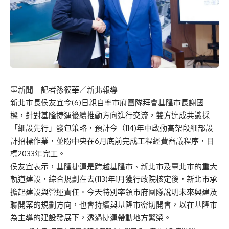
墨新聞
｜記者孫筱華／新北報導
新北市長侯友宜今(6)日親自率市府團隊拜會基隆市長謝國
樑，針對基隆捷運後續推動方向進行交流，雙方達成共識採
「細設先行」發包策略，預計今（114)年中啟動高架段細部設
計招標作業，並盼中央在6月底前完成工程經費審議程序，目
標2033年完工。
侯友宜表示，基隆捷運是跨越基隆市、新北市及臺北市的重大
軌道建設，綜合規劃在去(113)年1月獲行政院核定後，新北市承
擔起建設與營運責任。今天特別率領市府團隊說明未來興建及
聯開案的規劃方向，也會持續與基隆市密切開會，以在基隆市
為主導的建設發展下，透過捷運帶動地方繁榮。