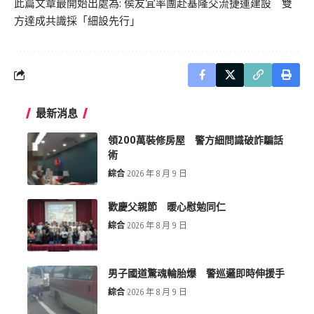
此篇文章最開始出處為:
侯友宜率團赴基隆交流捷運建設 雙
方達成共識採「細設先行」
最新消息
領200萬裝修房屋 警方細問識破詐騙話
術
綜合
2026 年 8 月 9 日
歡慶父親節 暖心慰勉同仁
綜合
2026 年 8 月 9 日
男子國道驚魂輪胎爆 警巡邏即時伸援手
綜合
2026 年 8 月 9 日