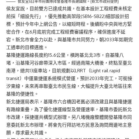
侯友宜6日率市府團隊拜會基隆市長謝國樑。(新北市政府提供)
侯友宜說，目前雙方已達成共識，在基本設計工程經費未核定
前採「細設先行」，優先推動高架段(SB16-SB22)細部設計招
標，預計今年中上網公告，以縮短時程。後續盼中央與地方緊
密合作，在6月底前完成工程經費審議程序，確保進度不延
宕。新北市會全力以赴，與基隆市共同努力，朝2033年如期完
工通車的目標邁進。
基隆捷運路線長度約15.6公里，橫跨基北北3市，自基隆八
堵，沿基隆河谷廊帶深入市區，經過南陽大橋後，終點至臺北
南港，總共13座車站，目前規劃以LRRT（Light rail rapid
transit）中運量捷運系統模式營運，預計2033年完工，可銜接
汐東線，未來再串聯臺北市民生線，大幅提升大臺北地區往來
基隆的便捷性。
新北捷運局表示，基隆市六合橋因老舊必須改建且與基隆捷運
有路線重疊，為了優化捷運線型及營運速率，基隆市委託新北
市改建，採捷運共構型式辦理。另八堵機廠整體開發基隆市同
意委託新北市辦理，將會先行拜訪地方民意及詢問周邊地主意
願，尋求最大共識。