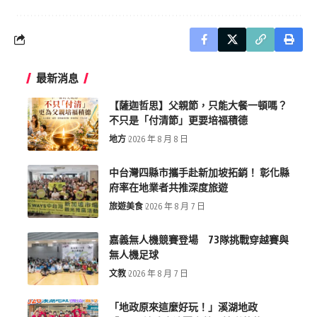
最新消息
【薩迦哲思】父親節，只能大餐一頓嗎？
不只是「付清節」更要培福積德
地方
2026 年 8 月 8 日
中台灣四縣市攜手赴新加坡拓銷！ 彰化縣
府率在地業者共推深度旅遊
旅遊美食
2026 年 8 月 7 日
嘉義無人機競賽登場 73隊挑戰穿越賽與
無人機足球
文教
2026 年 8 月 7 日
「地政原來這麼好玩！」溪湖地政