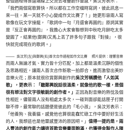
整個過程得靠遠端線上交流去堆疊創作靈感，吳汶芳表示：
「我們兩個寫歌算快，所以都在工作空檔時寫詞，彼此訊息一
來一往，某一天就不小心變成作文比賽了！」她更形容兩人寫
歌像在玩文字接龍，「歌詞中一句『月還會再圓的』原詞其實
是『反正會再圓的』，我擔心大家會聯想到中秋吃月餅吃太多
變圓了，結果他(鄭興)又馬上丟了許多句子跟我『對接』，很
快就完成現在的歌詞。」
吳汶芳(左)與鄭興(右)首次合作過程如作文比賽 照片提供：理響音樂
而兩人無論才氣、實力皆十分匹配，加上都是溫柔沉靜的個性
及思路相近，讓兩人首次合作新歌一拍即合，進而激發出美妙
音樂火花；原本就很欣賞鄭興創作的
吳汶芳稱讚他「人如其
歌」，更表示：「聽鄭興說話很溫柔，就像他的歌一樣，是個
很有想法對文字很敏銳的創作者。」
正因為對音樂的熱忱及個
性相近，儘管兩人沒有相處太多次，一碰到面卻能話匣子打開
聊不停，最常聊的話題便是彼此的「毛小孩」，吳汶芳表示：
「他養狗、我養貓，感覺他也算很能
在
忙碌工作中要好好生活
的人，我想這也是他靈感豐沛的原因吧。」
值得一提的是，兩
人豐沛的創作能力讓這首歌音樂畫面飽滿，也獲得金製作人陳