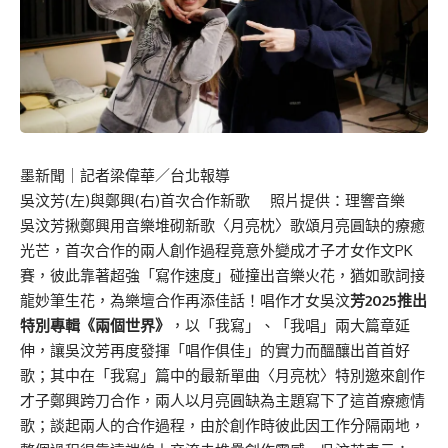
墨新聞
｜記者梁偉華／台北報導
吳汶芳(左)與鄭興(右)首次合作新歌 照片提供：理響音樂
吳汶芳揪鄭興用音樂堆砌新歌〈月亮枕〉歌頌月亮圓缺的療癒
光芒，首次合作的兩人創作過程竟意外變成才子才女作文PK
賽，彼此靠著超強「寫作速度」碰撞出音樂火花，猶如歌詞接
龍妙筆生花，為樂壇合作再添佳話！唱作才女吳汶
芳2025推出
特別專輯《兩個世界》
，以「我寫」、「我唱」兩大篇章延
伸，讓吳汶芳再度發揮「唱作俱佳」的實力而醞釀出首首好
歌；其中在「我寫」篇中的最新單曲〈月亮枕〉特別邀來創作
才子鄭興跨刀合作，兩人以月亮圓缺為主題寫下了這首療癒情
歌；談起兩人的合作過程，由於創作時彼此因工作分隔兩地，