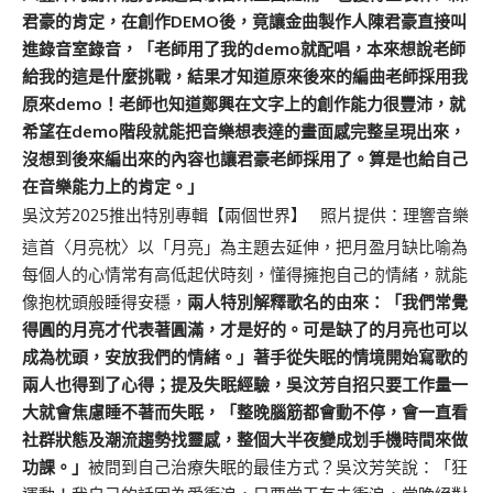
君豪的肯定，在創作DEMO後，竟讓金曲製作人陳君豪直接叫
進錄音室錄音，「老師用了我的demo就配唱，本來想說老師
給我的這是什麼挑戰，結果才知道原來後來的編曲老師採用我
原來demo！老師也知道鄭興在文字上的創作能力很豐沛，就
希望在demo階段就能把音樂想表達的畫面感完整呈現出來，
沒想到後來編出來的內容也讓君豪老師採用了。算是也給自己
在音樂能力上的肯定。」
吳汶芳2025推出特別專輯【兩個世界】 照片提供：理響音樂
這首〈月亮枕〉以「月亮」為主題去延伸，把月盈月缺比喻為
每個人的心情常有高低起伏時刻，懂得擁抱自己的情緒，就能
像抱枕頭般睡得安穩，
兩人特別解釋歌名的由來：「我們常覺
得圓的月亮才代表著圓滿，才是好的。可是缺了的月亮也可以
成為枕頭，安放我們的情緒。」著手從失眠的情境開始寫歌的
兩人也得到了心得；提及失眠經驗，吳汶芳自招只要工作量一
大就會焦慮睡不著而失眠，「整晚腦筋都會動不停，會一直看
社群狀態及潮流趨勢找靈感，整個大半夜變成划手機時間來做
功課。」
被問到自己治療失眠的最佳方式？吳汶芳笑說：「狂