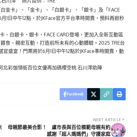
言人石川澪 照片提供：TRE
白金卡」、「金卡」、「白銀卡」、「銀卡」及「FACE
月1日中午12點，於JKFace官方平台準時開賣，預料再掀秒
、白銀卡、銀卡、FACE CARD登場，更加入全新互動區
食、親密互動，打造前所未有的心動體驗。2025 TRE台
官盛宴！門票將於6月1日中午12點於JKFace準時開賣，動
 河北彩伽領銜百位女優再加碼櫻空桃 石川澪助陣
Facebook
NEXT ARTICLE
米
母親節最美合影！ 盧市長與百位模範母親有約
感謝「超人媽媽們」守護家庭