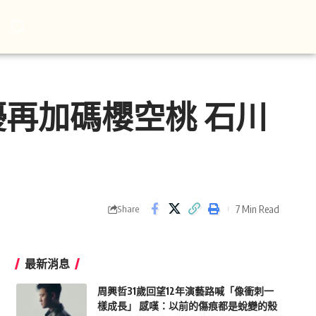
優再加碼櫻空桃 石川
7 Min Read
Share
最新消息
周興哲31歲回望12年演藝路喊「像衝刺一
樣成長」 感嘆：以前的傷痕都是蛻變的殼