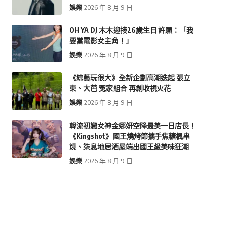
娛樂
2026 年 8 月 9 日
OH YA DJ 木木迎接26歲生日 許願：「我
要當電影女主角！」
娛樂
2026 年 8 月 9 日
《綜藝玩很大》全新企劃高潮迭起 張立
東、大芭 冤家組合 再創收視火花
娛樂
2026 年 8 月 9 日
韓流初戀女神金娜妍空降最美一日店長！
《Kingshot》國王燒烤節攜手焦糖楓串
燒、柒息地居酒屋端出國王級美味狂潮
娛樂
2026 年 8 月 9 日