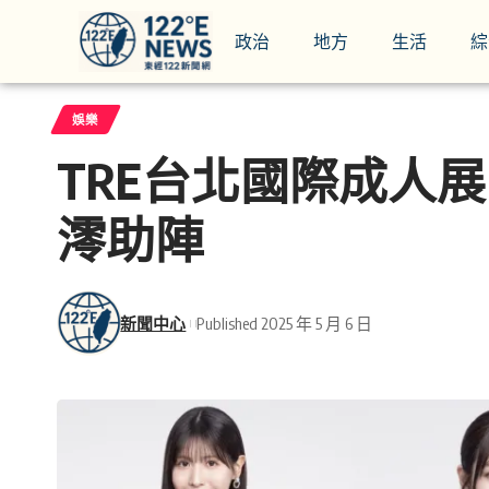
政治
地方
生活
綜
娛樂
TRE台北國際成人
澪助陣
新聞中心
Published 2025 年 5 月 6 日