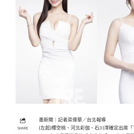
墨新聞
｜記者梁偉華／台北報導
(左起)櫻空桃、河北彩伽、石川澪確定出席「T
SHARE