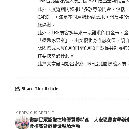
TRE台北國際成人展加碼 AV+ 推出全新代
此外，展覽期間將推出多款尊榮門票，包括「
CARD」，滿足不同層級粉絲需求。門票將於6
殺熱潮。
此外，TRE展會多年來一票難求的白金卡、金卡
「戀戀冰果室」，由女優化身性感女僕，親自餵
北國際成人展8月8日至8月10日邀你共赴最強感
作要快勢必秒殺。
此篇文章最開始出處為:
TRE台北國際成人展
Share This Article
PREVIOUS ARTICLE
邀請民眾認識在地優質農特產 大安區農會舉辦
食推廣暨歡慶母親節活動