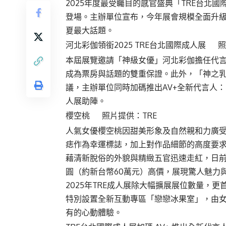
2025年度最受矚目的感官盛典「TRE台北國
登場。主辦單位宣布，今年展會規模全面升
夏最大話題。
河北彩伽領銜2025 TRE台北國際成人展 照
本屆展覽邀請「神級女優」河北彩伽擔任代
成為票房與話題的雙重保證。此外，「神之乳
議，主辦單位同時加碼推出AV+全新代言人：
人展助陣。
櫻空桃 照片提供：TRE
人氣女優櫻空桃因甜美形象及自然親和力廣
痣作為幸運標誌，加上對作品細節的高度要
藉清新脫俗的外貌與精緻五官迅速走紅，日前於
圓（約新台幣60萬元）高價，展現驚人魅力
2025年TRE成人展除大幅擴展展位數量，
特別設置全新互動專區「戀戀冰果室」，由
有的心動體驗。