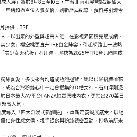
際成人展」將於8月8日至10日，在台北南港展覽館2館盛大
級，集結超過百位人氣女優，刷新歷屆紀錄，預料將引爆今
片提供：TRE
言人，以出眾的外型與超高人氣，在影視界累積亮眼成績，
美少女」櫻空桃更直升TRE白金陣容，引起網路上一波熱
「美少女天花板」石川澪，聯袂為2025年TRE台北國際成
受粉絲喜愛，多次來台均造成熱烈迴響。她以眼尾招牌桃花
求，成為台灣粉絲心中一定會搜集的Ｄ槽女神。石川澪則憑
日本最大AV平台FANZA拍賣原味內衣，更拍出270萬日
與超高人氣。
更首度導入「四大沉浸式新體驗」，重新定義觀展感受。展場
女優化身性感女僕，親手餵食與粉絲親密互動，打造前所未