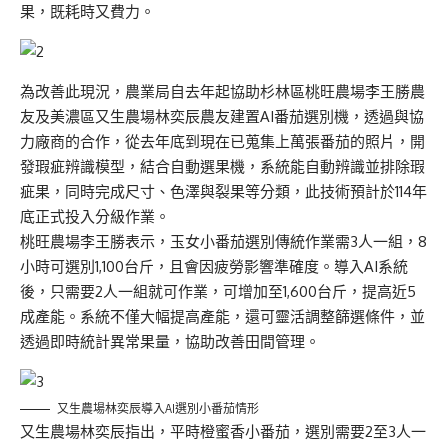
果，既耗時又費力。
為改善此現況，農業局自去年起協助杉林區桃旺農場李王勝農
友及美濃區又生農場林奕辰農友建置AI番茄選別機，透過與協
力廠商的合作，從去年底到現在已蒐集上萬張番茄的照片，開
發瑕疵辨識模型，結合自動選果機，系統能自動辨識並排除瑕
疵果，同時完成尺寸、色澤與裂果等分類，此技術預計於114年
底正式投入分級作業。
桃旺農場李王勝表示，玉女小番茄選別傳統作業需3人一組，8
小時可選別1,100台斤，且會因疲勞影響準確度。導入AI系統
後，只需要2人一組就可作業，可增加至1,600台斤，提高近5
成產能。系統不僅大幅提高產能，還可靈活調整篩選條件，並
透過即時統計異常果量，協助改善田間管理。
又生農場林奕辰導入AI選別小番茄情形
又生農場林奕辰指出，平時橙蜜香小番茄，選別需要2至3人一