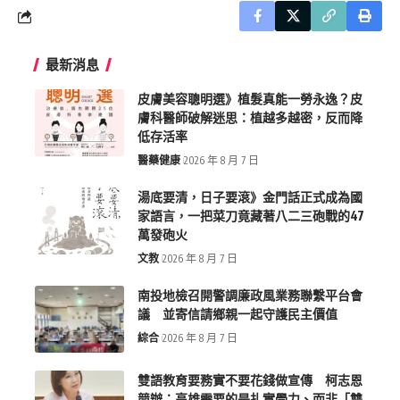
最新消息
皮膚美容聰明選》植髮真能一勞永逸？皮
膚科醫師破解迷思：植越多越密，反而降
低存活率
醫藥健康
2026 年 8 月 7 日
湯底要清，日子要滾》金門話正式成為國
家語言，一把菜刀竟藏著八二三砲戰的47
萬發砲火
文教
2026 年 8 月 7 日
南投地檢召開警調廉政風業務聯繫平台會
議 並寄信請鄉親一起守護民主價值
綜合
2026 年 8 月 7 日
雙語教育要務實不要花錢做宣傳 柯志恩
競辦：高雄需要的是扎實學力、而非「雙