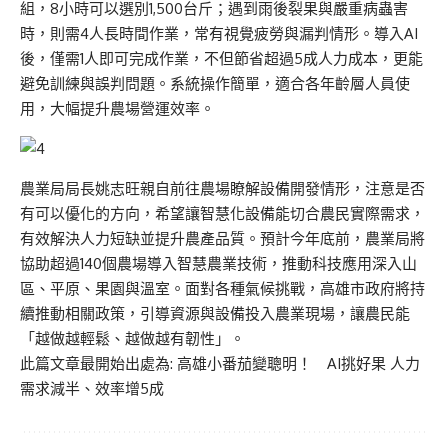
組，8小時可以選別1,500台斤；遇到雨後裂果與嚴重病蟲害
時，則需4人長時間作業，常有視覺疲勞與漏判情形。導入AI
後，僅需1人即可完成作業，不但節省超過5成人力成本，更能
避免訓練與誤判問題。系統操作簡單，適合各年齡層人員使
用，大幅提升農場營運效率。
農業局局長姚志旺親自前往農場瞭解設備開發情形，注意是否
有可以優化的方向，希望讓智慧化設備能切合農民實際需求，
有效解決人力短缺並提升農產品質。預計今年底前，農業局將
協助超過140個農場導入智慧農業技術，推動科技應用深入山
區、平原、果園與溫室。面對各種氣候挑戰，高雄市政府將持
續推動相關政策，引導資源與設備投入農業現場，讓農民能
「越做越輕鬆、越做越有韌性」。
此篇文章最開始出處為:
高雄小番茄變聰明！ AI挑好果 人力
需求減半、效率增5成