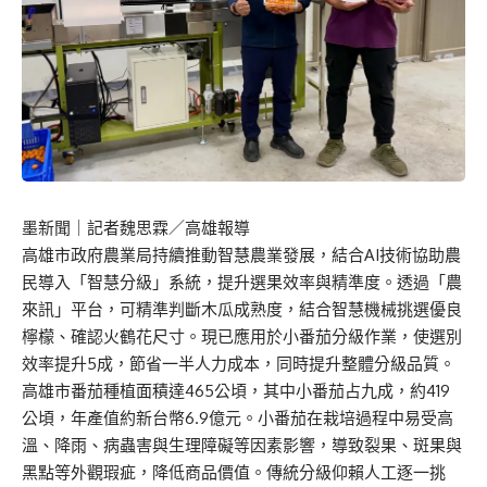
墨新聞
｜記者魏思霖／高雄報導
高雄市政府農業局持續推動智慧農業發展，結合AI技術協助農
民導入「智慧分級」系統，提升選果效率與精準度。透過「農
來訊」平台，可精準判斷木瓜成熟度，結合智慧機械挑選優良
檸檬、確認火鶴花尺寸。現已應用於小番茄分級作業，使選別
效率提升5成，節省一半人力成本，同時提升整體分級品質。
高雄市番茄種植面積達465公頃，其中小番茄占九成，約419
公頃，年產值約新台幣6.9億元。小番茄在栽培過程中易受高
溫、降雨、病蟲害與生理障礙等因素影響，導致裂果、斑果與
黑點等外觀瑕疵，降低商品價值。傳統分級仰賴人工逐一挑