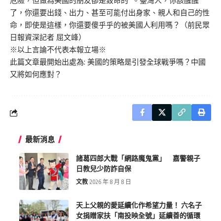
危險，但做為美國的朋友卻是致命的‘’。臺灣人，你該醒醒
了，你還要出錢、出力、甚至可能付出身家、親人和自己的性
命，即使是這樣，你還要傻乎乎的被美國人利用嗎？（前民眾
日報資深記者 屈文峰）
※以上言論不代表本報立場※
此篇文章最開始出處為:
美國的策略是引發全球戰爭嗎？中國
又將如何應對？
最新消息
諸葛四郎大戰「網路魔鬼黨」 嘉警親子
日教兒少防詐自保
文教
2026 年 8 月 8 日
天上父親的愛延續化作希望力量！ 六名子
女捐贈家扶「南投映全號」延續善的循環