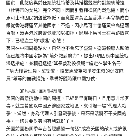
國家。此態度與前任總統杜特蒂及其搭檔競選的副總統薩拉
（杜特蒂的女兒）完全不同，因而引發菲律賓內戰危機。而小
馬可士也因民調聲望極低，而意圖運黃金至香港，再兌換成白
銀從香港轉運至其他國家。不過，因小馬可士偷運黃金高達兩
百噸，遭香港政府警覺並加以扣押，顯現小馬可士在事跡敗露
下，已經產生的“想逃” 心態！
美國在中國周邊點火，自然也不會忘了臺灣。臺灣領導人賴清
德已經將中國定調為‘’境外敵對勢力‘’，提出17項因應中國統戰
滲透措施。並積極透過“延長義務役役期”“編定在學生名冊”
““納大樓管理員、駐衛警、職業駕駛為戰爭發生時的保安隊
員‘’等等的備戰措施，準備好隨時跟中國打仗。
（照片來源：亞洲電視新聞）
美國的蓄意挑動中國的周遭，已經是早有時日，且用意非常歹
毒。就是希望以中國周邊國家或地區，來引爆一場“代理人戰
爭”。當然，身為代理人引發戰爭後，是死是活將不干美國的
事，一切只要對美國有利就好了。
美國前國務卿季辛吉曾經講過一句話‘’成為美國的敵人或許很