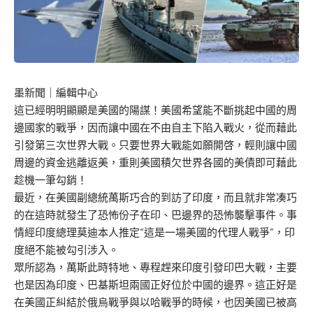
墨新聞
｜編輯中心
這已經明明顯顯是美國的陽謀！美國希望能不斷挑起中國的周
邊國家的戰爭，因而讓中國在不由自主下陷入戰火，從而藉此
引發第三次世界大戰。只要世界大戰能如願開啓，輕則讓中國
周邊的資金逃離返美，重則美國積欠世界各國的美債即可藉此
趁機一筆勾銷！
最近，在美國副總統萬斯巧合的到訪了印度，而且就非常凑巧
的在這時就發生了恐怖份子在印、巴邊界的恐怖襲擊事件。事
情經印度總理莫迪本人推定“這是一場美國的代理人戰爭”，印
度絕不能被勾引涉入。
眾所認為，萬斯此時特地、專程趕來印度引發印巴大戰，主要
也是因為印度、巴基斯坦兩國正好位於中國的邊界。這正好是
在美國正糾結於俄烏戰爭與以哈戰爭的時候，也因美國已被高