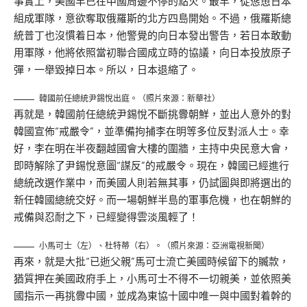
事實上，美國早已在中國周邊不停的點火。最早，從慫恿日本
組成軍隊，意欲奪取俄羅斯的北方四島開始。不過，俄羅斯總
統普丁也沒慣着日本，他警覺的向日本發出警告，若日本敢動
用軍隊，他將依照當初聯合國成立時的協議，向日本投放原子
彈，一舉毀掉日本。所以，日本退縮了。
韓國前任總統尹錫悅出庭。（照片來源：新華社）
再就是，韓國前任總統尹錫悅不斷挑釁朝鮮，並出人意外的對
韓國宣佈“戒嚴令”，並準備拘捕李在明等多位反對派人士。幸
好，李在明在半夜翻越國會大樓的圍牆，主持中央民意大會，
即時解除了尹錫悅意圖“謀反”的戒嚴令。現在，韓國已經進行
總統改選作業中，而美國人則若無其事，仍試圖與即將選出的
新任韓國總統交好。而一場朝鮮半島的軍事危機，也在朝鮮的
戒備與忍耐之下，已經變得雲淡風輕了！
小馬可士（左）、杜特蒂（右）。（照片來源：亞洲電視新聞）
再來，就是大批“已逝父親”馬可士流亡美國時候留下的贓款，
猶質押在美國政府手上，小馬可士不得不一切親美，並依照美
國指示一再挑釁中國，並成為東協十國中唯一與中國對着幹的