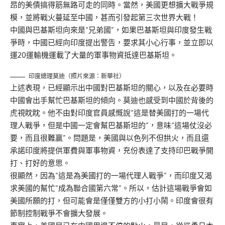
昂的美債搞得筋無路可走的同時。當然，美國更想擴大戰爭規
模，並將戰火蔓延至中國，甚而引發起第三次世界大戰！
中國與巴基斯坦向來是“兄弟國”，如果巴基斯坦與印度發生戰
爭時，中國已經向印度提出警告，要求其小心行事，並立即以
運20運輸機運載了大量的軍事物資抵達巴基斯坦。
印度總理莫迪（照片來源：新華社）
上述表現，已經顯示出中國對巴基斯坦的關心，以及在必要時
中國會出手幫忙巴基斯坦的傾向。莫迪也感受到中國於背後的
虎視眈眈。他不由對印度官員感慨說“這是替美國打的一場代
理人戰爭，但是中國一定會幫巴基斯坦的”，意味“這場仗沒必
要，而且很難贏”。問題是，美國與以色列不但拱火，而且還
承諾印度將提供軍費與軍事物資，充份表達了支持印巴戰爭開
打、打好的意思。
很顯然，因為“這是為美國打的一場代理人戰爭”，而印度又渴
求美國的幫忙“成為聯合國第六常”。所以，估計這場戰爭會如
美國所願的打，但可能會是僅僅雙方的小打小鬧。印度會很有
節制控制戰爭不會擴大發展。