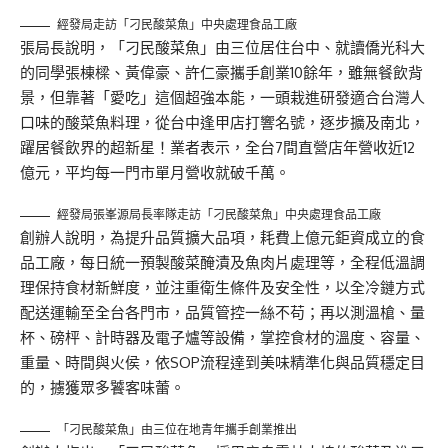
經發局走訪「刁民酸菜魚」中央處理食品工廠
張局長說明，「刁民酸菜魚」由三位居住台中、就讀僑光科大
的同學張棟樑、黃偉豪、許仁豪攜手創業10餘年，雖無餐飲背
景，但靠著「愛吃」這個超強本能，一頭栽進研發適合台灣人
口味的酸菜魚料理，從台中逢甲店打響名號，逐步擴及南北，
躍居餐飲界的超新星！業者表示，全台7間直營店年營收近12
億元，平均每一門市單月營收就破千萬。
經發局張峯源局長率隊走訪「刁民酸菜魚」中央處理食品工廠
創辦人說明，為提升品質擴大品項，耗費上億元鉅資成立的食
品工廠，每日統一預製酸菜醃漬及魚肉片處理等，全程低溫調
理保持食材新鮮度，並注重衛生條件及安全性，以全冷鏈方式
配送運輸至全台各門市，品質管控一絲不苟；再以測溫槍、量
杯、磅枰、計時器及電子爐等設備，掌控食材的溫度、容量、
重量、時間與火侯，依SOP流程達到美味精準化與品質穩定目
的，擄獲眾多饕客味蕾。
「刁民酸菜魚」由三位在地青年攜手創業推出