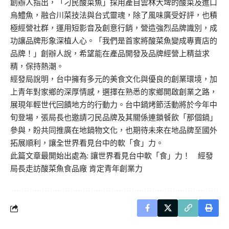
創辦人指出，「刁民酸菜魚」採用產自雲林大埤的酸菜及進口
烏鱧魚，融合川菜技法與台式靈魂，除了風味廣受好評，也積
極經營社群，運用短影音及創意行銷，營造強烈品牌識別，成
功讓品牌形象深植人心。「我們是首家將酸菜魚變成專賣店的
品牌！」創辦人說，希望能在產品開發及品牌經營上精益求
精，保持熱潮。
經發局說明，台中擁有多元的美食文化與優良的創業環境，加
上青年對家鄉的深厚情感，選擇在熟悉的家鄉開啟創業之路，
展現年輕世代回饋地方的行動力。台中鍋烤節活動將於今年中
旬登場，張局長也邀請刁民品牌及其關係連鎖餐飲「那個鍋」
參與，盼共同推廣在地鍋物文化，也期待未來在地品牌至國外
拓展順利，讓全世界看見台中的軟「食」力。
此篇文章最開始出處為:
讓世界看見台中軟「食」力！ 經發
局長走訪酸菜魚食品廠 肯定青年創業力