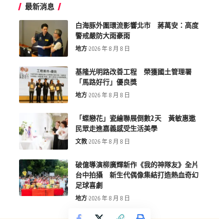
最新消息
白海豚外圍環流影響北市 蔣萬安：高度
警戒嚴防大雨豪雨
地方
2026 年 8 月 8 日
基隆光明路改善工程 榮獲國土管理署
「馬路好行」優良獎
地方
2026 年 8 月 8 日
「蝶戀花」瓷繪聯展倒數2天 黃敏惠邀
民眾走進嘉義感受生活美學
文教
2026 年 8 月 8 日
破億導演柳廣輝新作《我的神隊友》全片
台中拍攝 新生代偶像集結打造熱血奇幻
足球喜劇
地方
2026 年 8 月 8 日