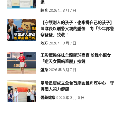
還
綜合
2026 年 8 月 7 日
【守護別人的孩子，也牽掛自己的孩子】
陳隊長以刑警父親的體悟 向「少年隊警
察爸爸」致敬！
地方
2026 年 8 月 7 日
王彩樺擔任味全龍開球嘉賓 尬舞小龍女
「逆天女團鉛筆腿」搶鏡
體育
2026 年 8 月 7 日
基隆長庚成立全台首座圓錐角膜中心 守
護國人視力健康
醫藥健康
2026 年 8 月 6 日