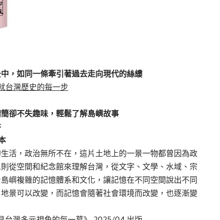
景中，如同一條牽引著過去走向現代的絲縷
就台灣歷史的每一步
精簡卻不失趣味，輕鬆了解島嶼故事
書
本
的生活，政治無所不在，這片土地上的一景一物都曾因為政
二則從空間和紀念館來理解台灣，從文字、文學、水域、宗
看島嶼複雜的記憶體系和文化，讓記憶在不同空間說出不同
，地景可以改變，而記憶會隨著社會環境而改變，也逐漸變
見台灣多元視角的每一幕》
2025/04 出版