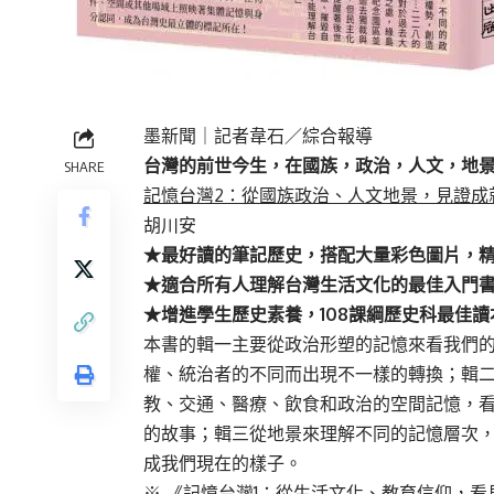
墨新聞
｜記者韋石／綜合報導
台灣的前世今生，在國族，政治，人文，地
SHARE
記憶台灣2：從國族政治、人文地景，見證成
胡川安
★最好讀的筆記歷史，搭配大量彩色圖片，
★適合所有人理解台灣生活文化的最佳入門
★增進學生歷史素養，108課綱歷史科最佳讀
本書的輯一主要從政治形塑的記憶來看我們
權、統治者的不同而出現不一樣的轉換；輯
教、交通、醫療、飲食和政治的空間記憶，
的故事；輯三從地景來理解不同的記憶層次
成我們現在的樣子。
※
《記憶台灣1：從生活文化、教育信仰，看