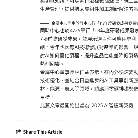
與領域知識，可以進行遠程數據監控、線上
生產管理，提供航太零組件加工創新解決方
金屬中心同步於展中心行「113年度研發成果發
同時中心也於4/25舉行「113年度研發成
7項前瞻研發成果，並展示逾百件可應用專利
結。今年也因應AI技術發展對產業的影響，
討AI如何優化製程、提升產品性能並降低製
熱烈回響。
金屬中心董事長林仁益表示，在內外快速變
技術優化，並結合日益進步的AI工具等創新
材、能源、航太等領域，順應淨零碳排趨勢
目標。
此篇文章最開始出處為:
2025 AI智造新
Share This Article