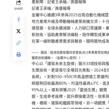
墨新聞
｜記者王承綸／高雄報導
記者王承綸／高雄報導
SHARE
金屬中心連續3年參與2025台南自動化機
地方產業升級及帶動機械產業商機交流，十分
速發展、全球永續減碳、人力缺口等議題，
新技術，協助產業解決痛點，陪伴轉型成果卓
在第一線聆聽產業需求與聲音，隨時隨地成
圖説：經濟部產發署邱求慧長(右1)率貴賓等巡禮由
獲獎技術講解。（金屬中心提供））
中心以「譜寫未來主旋律」展示33項技術與服
生獎技術，更是吸引全場目光焦點。2024全
系統」。針對550~950〫C中高溫燃燒工
統廢熱回收最高80%、均溫性最高±3℃、能
95%以上。還有榮獲2025「愛迪生獎」銀
貌，生成參考座標，提升銲接靈活性、效率
機、橋樑、建築和鐵路等領域。另一項銀獎「