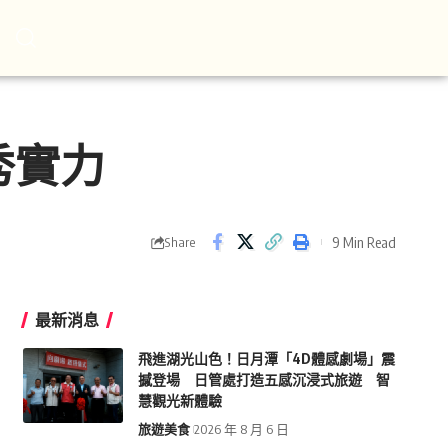
秀實力
9 Min Read
Share
最新消息
飛進湖光山色！日月潭「4D體感劇場」震
撼登場 日管處打造五感沉浸式旅遊 智
慧觀光新體驗
旅遊美食
2026 年 8 月 6 日