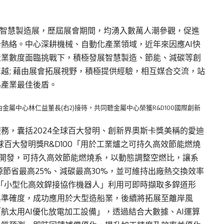
械暨智慧製造展，歷屆展會期間，均湧入數萬人潮參觀，促進
熱絡。中心深耕機械、自動化產業領域，近年來因應AI快
產業數度面臨挑戰下，積極發展智慧製造、節能、減碳等創
越; 藉由展會拓展視野，積極提供經驗，相互媒合交流，站
為產業最佳後盾。
金屬中心林仁益董長(右2)接待，共同聽金屬中心榮獲R&D100國際創新
務，囊括2024全球百大發明、創新界奧斯卡獎美稱的愛迪
球百大發明獎R&D100「用於工業爐之可持久高效節能燃燒
業爐所開發，可持久高效節能燃燒系，以動態調整空燃比，讓系
源節省最高25%、減碳最高30%，並可維持出廠熱交換效率
獎「小型化高效銲接協作機器人」利用可即時擷取多銲道形
與準確度，成功應用於大型造船業，後續將拓展至離岸風
航太用AI優化放電加工設備」，透過結合大數據、AI運算