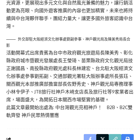
光資源，更展現出多元文化與自然風光兼備的魅力，讓行銷活
動更為亮眼、向國外遊客推廣的內容也更加精實，未來也將持
續與中台灣夥伴聯手，團結力量大，讓更多國外旅客認識中台
灣。
外交部駐大阪經濟文化辦事處劉副參事、神戶觀光局及陳美秀局長合
影
活動開幕式出席貴賓為台中市政府觀光旅遊局長陳美秀、彰化
縣政府城市暨觀光發展處長王瑩琦、苗栗縣政府文化觀光局技
正謝國昌、南投縣政府觀光處科長林建宏、台北駐大阪經濟文
化辦事處參事劉拓副、交通部觀光署駐大阪辦事處所長張珏、
關西觀光本部推廣部擔當部長佐野秀史、神戶觀光局專務理事
小林令伊子、JTB旅行社神戶木崎支店長及旅行社等9家業者出
席，場面盛大，為開拓日本關西市場堅實的基礎。
此篇文章最開始出處為:
中台灣觀光亮相神戶！ B2B、B2C雙
軌齊發 神戶民眾熱情響應