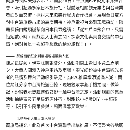
觀旅局長陳美秀表示，活動於26日上午展開B2B觀光業界媒合
會，吸引超過多家日本旅行社、媒體及相關觀光業者與台灣業
者面對面交流，探討未來包裝行程與合作機會，展現台日雙方
對中台灣旅遊市場的高度期待。神戶電視台來到現場採訪，陳
局長藉由鏡頭誠摯向日本民眾邀請：「從神戶直飛台中，只需
短短數小時，就能走入山海之間、探索文化與美食交織的中台
灣，絕對會是一次超乎想像的精彩旅程！」。
踩線團網紅來到展場現場帶動人氣
陳局長提到，現場除商談會外，活動期間正逢日本黃金周前
夕，大量人潮湧入神戶車站及商場，眼光紛紛被中台灣觀光業
者的熱情及舞台活動吸引駐足，為B2C推廣增添滿滿人潮。兩
位網紅分享中台灣旅遊回憶，現場觀眾拿起手機拍照、做筆
記，紛紛表示想趁連假安排一趟中台灣之旅。活動規劃的集章
活動抽機票及五星級酒店住宿、甜甜蛇小提燈DIY、拍照牆
等，吸引不少民眾參與，場面溫馨又歡樂。
活動吸引大批日本人參與
觀旅局補充，此為首次中台灣聯手出擊推廣，不僅整合各地觀