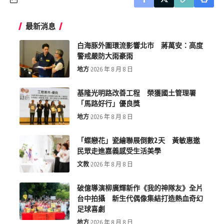
最新消息
白海豚外圍環流影響北市 蔣萬安：高度
警戒嚴防大雨豪雨
地方
2026 年 8 月 8 日
基隆光明路改善工程 榮獲國土管理署
「馬路好行」優良獎
地方
2026 年 8 月 8 日
「蝶戀花」瓷繪聯展倒數2天 黃敏惠邀
民眾走進嘉義感受生活美學
文教
2026 年 8 月 8 日
破億導演柳廣輝新作《我的神隊友》全片
台中拍攝 新生代偶像集結打造熱血奇幻
足球喜劇
地方
2026 年 8 月 8 日