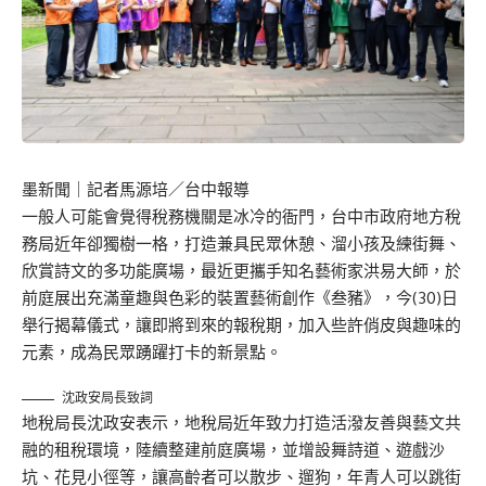
墨新聞
｜記者馬源培／台中報導
一般人可能會覺得稅務機關是冰冷的衙門，台中市政府地方稅
務局近年卻獨樹一格，打造兼具民眾休憩、溜小孩及練街舞、
欣賞詩文的多功能廣場，最近更攜手知名藝術家洪易大師，於
前庭展出充滿童趣與色彩的裝置藝術創作《叁豬》，今(30)日
舉行揭幕儀式，讓即將到來的報稅期，加入些許俏皮與趣味的
元素，成為民眾踴躍打卡的新景點。
沈政安局長致詞
地稅局長沈政安表示，地稅局近年致力打造活潑友善與藝文共
融的租稅環境，陸續整建前庭廣場，並增設舞詩道、遊戲沙
坑、花見小徑等，讓高齡者可以散步、遛狗，年青人可以跳街