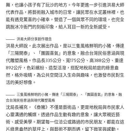
舞，也讓小孩子有了玩沙的地方。今年更進一步引進洪易大師
代表作品，將藝術融入城市的日常，讓民眾在水泥叢林裡，也
能有遇見驚喜的小確幸，營造了一個與眾不同的環境，也完全
跳脫冰冷衙門的刻板印象，給人耳目一新的全新感受。
洪易大師分享創作理念
洪易大師說，此次展出作品，是以三隻風格鮮明的小豬，傳達
「三陽開泰」、「團圓喜氣」的意象，融合台灣民俗意涵與現
代雕塑風格。作品長335公分、寬175公分、高388公分、重達
892公斤，色彩繽紛、造型活潑，搭配地稅局前庭的綠意盎
然，格外吸睛，為公共空間注入生命與趣味，也激發市民對生
活的美好想像。
三隻風格鮮明的小豬，傳達「三陽開泰」、「團圓喜氣」的意象，融
合台灣民俗意涵與現代雕塑風格
沈局長補充，《叁豬》不僅是藝術品，更是地稅局與市民家人
心靈溝通的觸媒，透過作品生動有趣的意象，讓大眾親近藝
術、感受美學。期望每一位洽公或路過的市民朋友，都能在這
片綠意盎然的草坪上，與藝術不期而遇，留下微笑與感動。