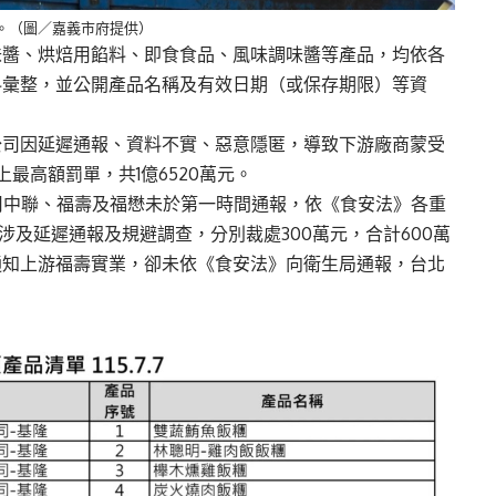
噸。（圖／嘉義市府提供）
味醬、烘焙用餡料、即食食品、風味調味醬等產品，均依各
料彙整，並公開產品名稱及有效日期（或保存期限）等資
公司因延遲通報、資料不實、惡意隱匿，導致下游廠商蒙受
最高額罰單，共1億6520萬元。
司中聯、福壽及福懋未於第一時間通報，依《食安法》各重
涉及延遲通報及規避調查，分別裁處300萬元，合計600萬
通知上游福壽實業，卻未依《食安法》向衛生局通報，台北