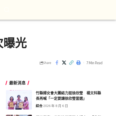
次曝光
7 Min Read
Share
最新消息
竹縣婦女會大團結力挺徐欣瑩 楊文科縣
長再喊「一定要讓徐欣瑩當選」
綜合
2026 年 8 月 6 日