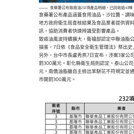
食藥署公布致癌油232項產品明細，已回收逾43
食藥署公布產品涵蓋食用油品、沙拉醬、調
地方政府衛生局查核結果及食品業者提供資
訊，協助消費者快速辨識受影響產品。
致癌油風波持續擴大，衛福部認定中聯油脂
損害，7日依《食品安全衛生管理法》祭出史上
另外，台中市長盧秀燕7日宣布，涉案3家公
罰300萬元。彰化縣衛生局則認定，泰山公司
元。南僑油脂雖自主檢出苯駢芘不符規定並
市開罰300萬元。