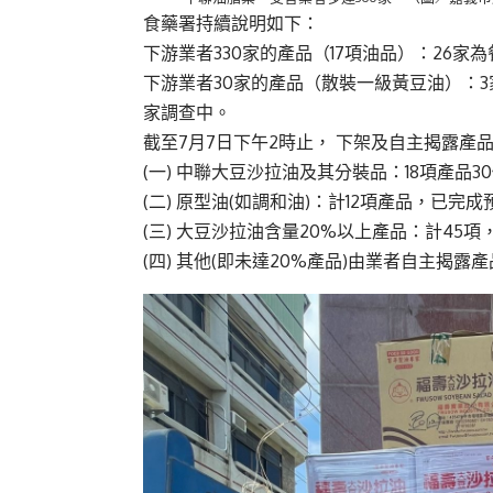
食藥署持續說明如下：
下游業者330家的產品（17項油品）：26家
下游業者30家的產品（散裝一級黃豆油）：3
家調查中。
截至7月7日下午2時止， 下架及自主揭露產
(一) 中聯大豆沙拉油及其分裝品：18項產品30
(二) 原型油(如調和油)：計12項產品，已完
(三) 大豆沙拉油含量20%以上產品：計45
(四) 其他(即未達20%產品)由業者自主揭露