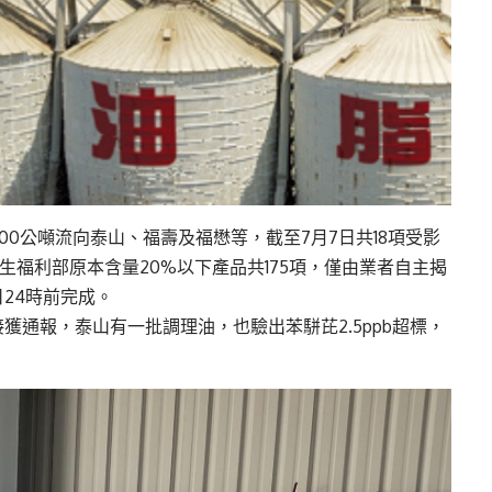
00公噸流向泰山、福壽及福懋等，截至7月7日共18項受影
衛生福利部原本含量20%以下產品共175項，僅由業者自主揭
24時前完成。
獲通報，泰山有一批調理油，也驗出苯駢芘2.5ppb超標，