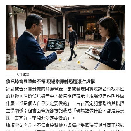
AI生成圖
偵訊錄音與筆錄不符 現場指揮鏈恐遭憑空虛構
針對被告罪責分擔的關鍵筆錄，更被發現與實際錄音有根本性
的翻轉。原始偵訊錄音中，被告明確表示「現場沒有誰叫誰做
什麼，都是個人自己決定要做的」，旨在否定犯意聯絡與指揮
主從關係；但書面筆錄卻被記載成「現場誰做什麼，都是吳慧
珠、姜芃妤、李淵源決定要做的」。
這項字句之差，不僅直接幫檢方虛構出集體決策與共同正犯結