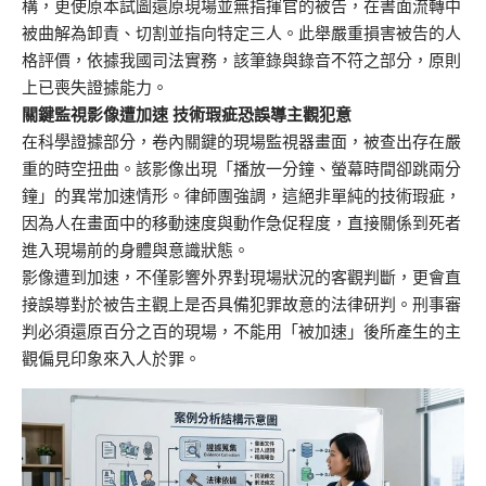
構，更使原本試圖還原現場並無指揮官的被告，在書面流轉中
被曲解為卸責、切割並指向特定三人。此舉嚴重損害被告的人
格評價，依據我國司法實務，該筆錄與錄音不符之部分，原則
上已喪失證據能力。
關鍵監視影像遭加速 技術瑕疵恐誤導主觀犯意
在科學證據部分，卷內關鍵的現場監視器畫面，被查出存在嚴
重的時空扭曲。該影像出現「播放一分鐘、螢幕時間卻跳兩分
鐘」的異常加速情形。律師團強調，這絕非單純的技術瑕疵，
因為人在畫面中的移動速度與動作急促程度，直接關係到死者
進入現場前的身體與意識狀態。
影像遭到加速，不僅影響外界對現場狀況的客觀判斷，更會直
接誤導對於被告主觀上是否具備犯罪故意的法律研判。刑事審
判必須還原百分之百的現場，不能用「被加速」後所產生的主
觀偏見印象來入人於罪。