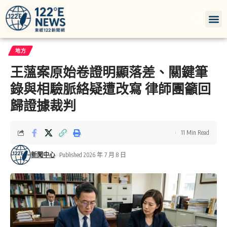
地方
王薀案原始卷證明顯落差、關鍵筆
錄與相驗脈絡疑遭改寫 律師團籲回
歸證據裁判
11 Min Read
新聞中心
Published 2026 年 7 月 8 日