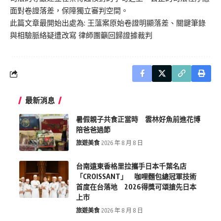
面對卷證落差，保障獨立審判空間。
此篇文章最開始出處為:
王薀案原始卷證明顯落差、關鍵筆錄
與相驗脈絡疑遭改寫 律師團籲回歸證據裁判
最新消息
暑假親子共食正當時 雲林好魚前進花博
陪爸爸過節
旅遊美食
2026 年 8 月 8 日
台南遠東香格里拉攜手日本千葉名店
「CROISSANT」 咖哩麵包總冠軍技術
首度在台落地 2026得獎可頌搶先日本
上市
旅遊美食
2026 年 8 月 8 日