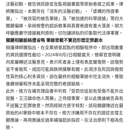
法醫初勘、被告偵訊錄音及監視器畫面等原始卷證之結果。律
師團指出，本案存在「消失的法醫初勘」、「虛構的待證事
實」、「被改寫的被告筆錄」及「被加速的科學證據」等四大
關鍵偏移，承辦檢警的起訴敘事與真實卷證有重大落差。辯方
呼籲應嚴守證據裁判原則，切勿讓拼貼的印象取代法律事實。
關鍵相驗脈絡遭省略 筆錄登載不實恐形塑定罪劇本
辯護律師團指出，在全案偵查起點的相驗程序中，即出現嚴重
的資訊選擇性裁切。2024年8月2日相驗當天，檢察官曾明確
向家屬轉述法醫意見，表示死者身上僅有表皮層傷勢，該傷勢
並不會致死，成因可能與跌倒撞擊有關。此項涉及死因與傷勢
性質的核心利多資訊，卻在最終的相驗筆錄中完全消失，導致
後續偵審程序未能呈現完整的卷證脈絡。
此外，檢方在補充理由書中列有「受罰信徒若有受傷不能外出
就醫，王汪鎮命他人買藥」之待證事實，並以此推論被告具有
不送醫之犯罪故意。然而經辯方逐字核對，該段關鍵陳述在最
原始的A1筆錄中根本不存在。檢方涉嫌用不存在的證述支撐主
觀推論，再用推論反過來補強起訴指控，在法治原則下極為危
險。