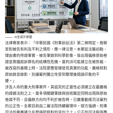
AI生成示意圖
法律專家表示：「中華民國《刑事訴訟法》第二條明定，檢察
官對被告有利及不利之情形，應一律注意。本案從法醫初勘、
理由書的待證事實、被告筆錄到科學影像，皆出現偏移原始卷
證並靠攏起訴罪名的結構性危機。當判決可能建立在被剪裁、
被改寫的基礎上時，法院更應發揮發見真實的功能，嚴格核對
原始錄音錄影，別讓審判獨立性受到整理後錯誤印象的干
擾。」
涉及人命的重大刑事案件，其追究的正當性必須建立在最嚴格
的證據法則之上。當多項關鍵筆錄與技術鑑定同時出現與原始
卷證不符、且偏移方向均不利於被告時，已嚴重動搖司法審判
的公正性。全案目前由二審法院持續審理中，辯方強調，刑事
司法的尊嚴建立在禁得起核對的字句之上，公正的司法程序應