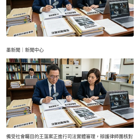
墨新聞
｜新聞中心
備受社會矚目的王薀案正進行司法實體審理，辯護律師團核對