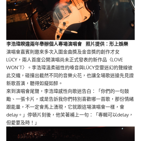
李浩瑋睽違兩年舉辦個人專場演唱會 照片提供：形上娛樂
演唱會嘉賓則邀來多次入圍金曲獎及金音獎的創作才女
LÜCY，兩人首度公開演唱尚未正式發表的新作品〈LOVE
WON’T〉。李浩瑋溫柔磁性的嗓音與LÜCY空靈迷幻的聲線彼
此交織，碰撞出截然不同的音樂火花，也讓全場歌迷搶先見證
新歌首演，聽得如癡如醉。
來到演唱會尾聲，李浩瑋感性向歌迷告白：「你們的一句鼓
勵、一張卡片，或是告訴我你們特別喜歡哪一首歌，那份情緒
跟能量，不一定會馬上湧現，它就跟這場演唱會一樣，會
delay。」停頓片刻後，他笑著補上一句：「專輯可以delay，
但愛要及時！」