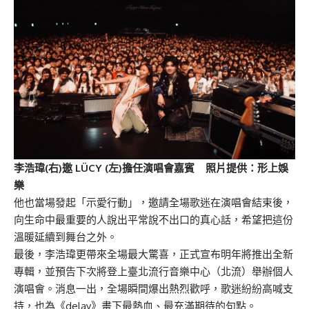
李浩瑋(右)邀 LÜCY (左)擔任演唱會嘉賓 照片提供：形上娛
樂
他也當場發起「示愛行動」，邀請全場歌迷在演唱會結束後，
向生命中最重要的人說出平常說不出口的真心話，希望把這份
溫暖延續到舞台之外。
最後，李浩瑋更帶來全場最大驚喜，正式宣布明年將推出全新
專輯，並預告下次將登上臺北流行音樂中心（北流）舉辦個人
演唱會。消息一出，全場瞬間爆出熱烈歡呼，歌迷紛紛高喊支
持，也為《delay》畫下最熱血、最充滿期待的句點。