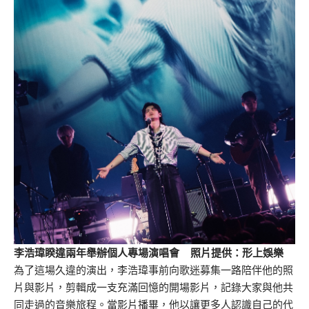
李浩瑋睽違兩年舉辦個人專場演唱會 照片提供：形上娛樂
為了這場久違的演出，李浩瑋事前向歌迷募集一路陪伴他的照
片與影片，剪輯成一支充滿回憶的開場影片，記錄大家與他共
同走過的音樂旅程。當影片播畢，他以讓更多人認識自己的代