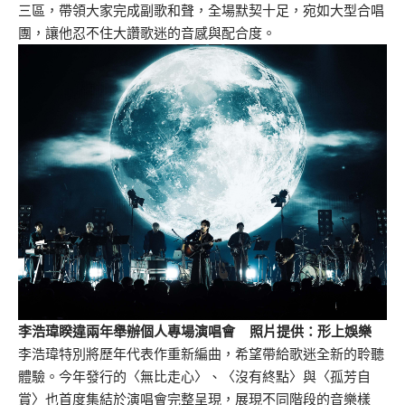
三區，帶領大家完成副歌和聲，全場默契十足，宛如大型合唱
團，讓他忍不住大讚歌迷的音感與配合度。
李浩瑋睽違兩年舉辦個人專場演唱會 照片提供：形上娛樂
李浩瑋特別將歷年代表作重新編曲，希望帶給歌迷全新的聆聽
體驗。今年發行的〈無比走心〉、〈沒有終點〉與〈孤芳自
賞〉也首度集結於演唱會完整呈現，展現不同階段的音樂樣