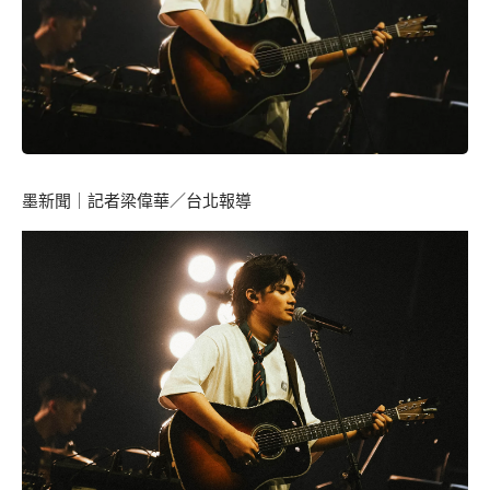
墨新聞
｜記者梁偉華／台北報導