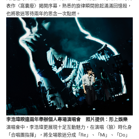
表作〈窩囊廢〉揭開序幕，熟悉的旋律瞬間掀起滿滿回憶殺，
也將歌迷等待兩年的思念一次點燃。
李浩瑋睽違兩年舉辦個人專場演唱會 照片提供：形上娛樂
演唱會中，李浩瑋更展現十足互動魅力，在演唱〈狼〉時化身
「合唱團指揮」，將全場歌迷分成「Re」、「Mi」、「Do」