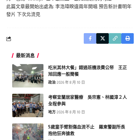
此篇文章最開始出處為:
李浩瑋睽違兩年開唱 預告新計畫明年
發片 下次北流見
最新消息
吃米其林大餐」錯過班機浪費公帑 王正
旭回應一般簡餐
政治
2026 年 8 月 10 日
考察宜蘭居家醫療 吳宗憲、林國漳２人
全程參與
地方
2026 年 8 月 10 日
5歲童手臂割傷血流不止 羅東警副所長
抱他狂奔搶救