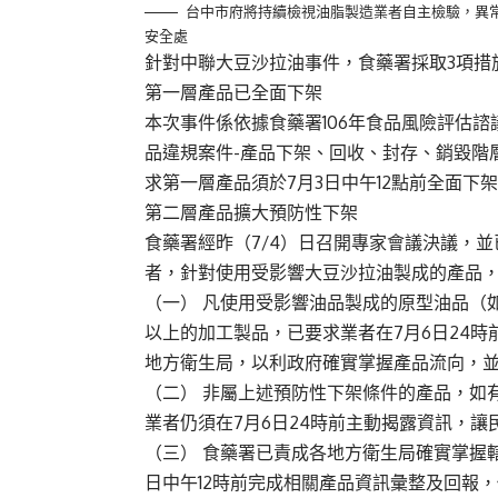
台中市府將持續檢視油脂製造業者自主檢驗，異
安全處
針對中聯大豆沙拉油事件，食藥署採取3項措
第一層產品已全面下架
本次事件係依據食藥署106年食品風險評估
品違規案件-產品下架、回收、封存、銷毀階
求第一層產品須於7月3日中午12點前全面下
第二層產品擴大預防性下架
食藥署經昨（7/4）日召開專家會議決議，並
者，針對使用受影響大豆沙拉油製成的產品
（一） 凡使用受影響油品製成的原型油品（
以上的加工製品，已要求業者在7月6日24
地方衛生局，以利政府確實掌握產品流向，
（二） 非屬上述預防性下架條件的產品，如
業者仍須在7月6日24時前主動揭露資訊，讓
（三） 食藥署已責成各地方衛生局確實掌握
日中午12時前完成相關產品資訊彙整及回報