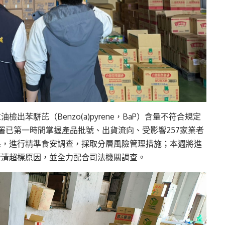
苯駢芘（Benzo(a)pyrene，BaP）含量不符合規定
署已第一時間掌握產品批號、出貨流向、受影響257家業者
果，進行精準食安調查，採取分層風險管理措施；本週將進
釐清超標原因，並全力配合司法機關調查。