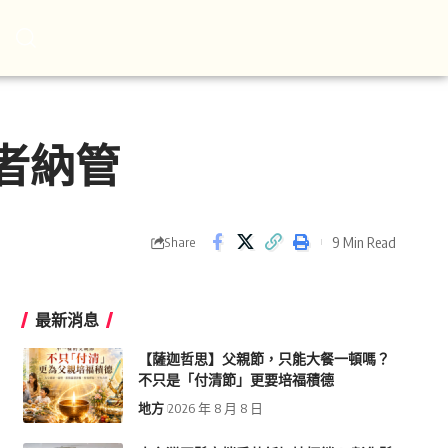
者納管
9 Min Read
Share
最新消息
【薩迦哲思】父親節，只能大餐一頓嗎？
不只是「付清節」更要培福積德
地方
2026 年 8 月 8 日