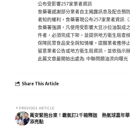
公布受影響257家業者資訊
食藥署感謝部分業者自主揭露訊息及配合預
者知的權利，食藥署現公布257家業者資訊（
食藥署強調，凡使用受影響大豆沙拉油製成
件者，必須完成下架，並提供地方衛生局查
保障民眾食品安全與知情權。提醒業者應停
留意業者公告或地方衛生局資訊，並依指示
此篇文章最開始出處為:
中聯問題油流向曝光 
Share This Article
PREVIOUS ARTICLE
萬安緊抱台東！霸氣訂2千箱釋迦 熱氣球嘉年華
添亮點