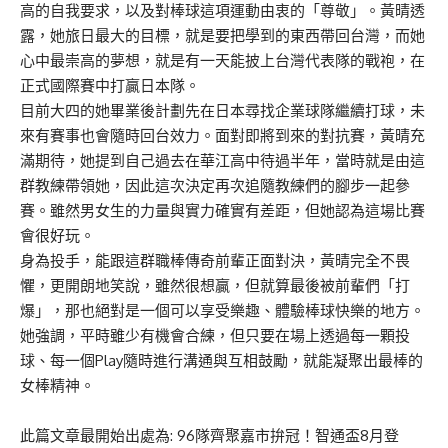
高的自我要求，以及對棒球這項運動由衷的「尊敬」。
黃晴透
露，她旅日最大的目標，就是要把學到的東西帶回台灣，而她
心中最崇高的夢想，就是有一天能披上台灣代表隊的戰袍，在
正式國際賽中打贏日本隊。
目前大四的她畢業後計劃先在日本尋找企業球隊繼續打球，未
來有賽事也會隨時回台效力。面對即將到來的對抗賽，黃晴充
滿期待，她提到自己過去在華江高中待過半年，當時就是由這
群教練帶領她，因此這次決定再次追隨教練們的腳步一起參
賽。雖然男女生的力量與實力確實有差距，但她認為這場比賽
會很好玩。
身為投手，能跟這群職棒傳奇前輩正面對決，黃晴完全不畏
懼，更開朗地笑說，雖然很想贏，但就算最後被前輩們「打
爆」，那也絕對是一個可以享受樂趣、體驗棒球快樂的地方。
她強調，平時雖少有機會合練，但只要在場上透過每一顆投
球、每一個Play隨時進行溝通與互相鼓勵，就能凝聚出最棒的
女棒精神。
此篇文章最開始出處為:
96隊齊聚嘉市拚冠！智通盃8月登