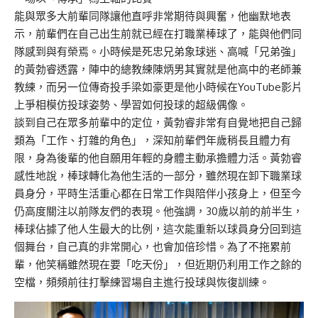
能與眾多大前輩同隊讓他直呼非常期待與興奮，他幽默地表
示，前輩們在自己出生前就已經在打職業棒球了，能與他們同
隊感到與有榮焉。小時候是死忠兄弟象球迷、高喊「兄弟強」
的黃勃睿透露，陣中的總教練陳炳男其實就是他高中的老師兼
教練，而另一位傳奇投手梁如豪更是他小時候在YouTube影片
上爭相模仿投球姿勢、學習如何投球的超級偶像。
談到自己在眾多前輩中的定位，黃勃睿非常有自覺地把自己歸
類為「工作、打雜的角色」，深知前輩們年歲稍長且體力有
限，身為後輩的他自願用年輕的身體主動承擔體力活。黃勃睿
感性地說，棒球轉化為他生活的一部分，雖然現在卸下職業球
員身分，平時生活重心都在日常工作與陪伴小孩身上，但至今
仍高度關注以前隊友們的表現。
他強調，
30
歲以前的前半生，
棒球佔據了他人生最大的比例，這次能重新以球員身分回到這
個舞台，自己真的非常開心，也會加倍珍惜。
為了不拖累前
輩，他笑稱雖然現在要「吃天份」，但近期仍利用工作之餘的
空檔，頻頻前往打擊練習場自主進行投球與恢復訓練。