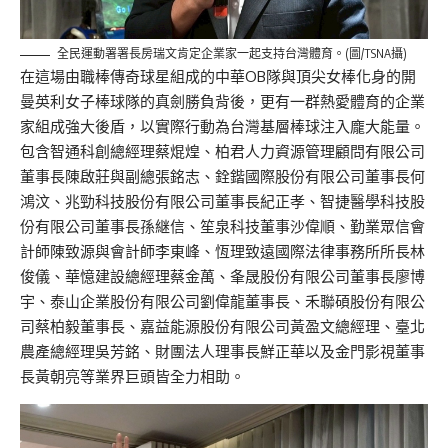
全民運動署署長房瑞文肯定企業家一起支持台灣體育。(圖/TSNA攝)
在這場由職棒傳奇球星組成的中華
OB
隊與頂尖女棒化身的開
曼英利女子棒球隊的真劍勝負背後，更有一群熱愛體育的企業
家組成強大後盾，以實際行動為台灣基層棒球注入龐大能量。
包含智通科創總經理蔡焜煌、柏君人力資源管理顧問有限公司
董事長陳啟莊與副總張銘志、銓
鍇
國際股份有限公司董事長何
鴻汶、兆勁科技股份有限公司董事長紀正孝、智捷醫學科技股
份有限公司董事長孫継信、笙泉科技董事沙偉順、勤業眾信會
計師陳致源與會計師李東峰、恆理致遠國際法律事務所所長林
俊儀、華憶建設總經理蔡金萬、
夆晟股份有限公司
董事長廖博
宇、泰山企業股份有限公司劉偉龍董事長、禾聯碩股份有限公
司蔡柏毅董事長、嘉益能源股份有限公司黃盈文總經理
、
臺北
農產總經理吳芳銘、財團法人理事長鮮正華以及金門影視董事
長黃朝亮等業界巨頭皆全力相助。