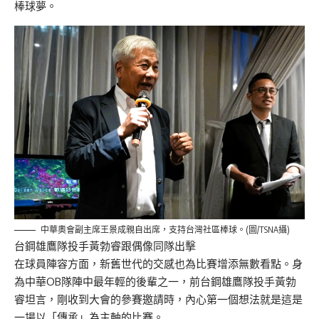
棒球夢。
中華奧會副主席王景成親自出席，支持台灣社區棒球。(圖/TSNA攝)
台鋼雄鷹隊投手黃勃睿跟偶像同隊出擊
在球員陣容方面，新舊世代的交感也為比賽增添無數看點。身
為中華OB隊陣中最年輕的後輩之一，前台鋼雄鷹隊投手黃勃
睿坦言，剛收到大會的參賽邀請時，內心第一個想法就是這是
一場以「傳承」為主軸的比賽。