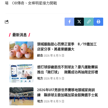
場 OB傳奇、女棒明星接力開戰
最新消息
頭城胭脂甜心芭樂正當季 8／19邀加工
店家分享、將產業鏈擴大
綜合
2026 年 8 月 9 日
想打球卻總是找不到球友？康凡運動賽誌
推出「揪打球」 揪團成功再抽限定好禮
地方
2026 年 8 月 9 日
2026年U17男排世界賽移地頭城家商訓
練 縣排球主委加碼加菜金鼓舞選手士氣
地方
2026 年 8 月 9 日