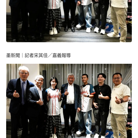
墨新聞
｜記者宋其佳／嘉義報導