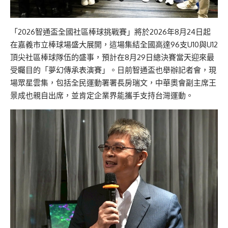
「2026智通盃全國社區棒球挑戰賽」將於2026年8月24日起
在嘉義市立棒球場盛大展開，這場集結全國高達96支U10與U12
頂尖社區棒球隊伍的盛事，預計在8月29日總決賽當天迎來最
受矚目的「夢幻傳承表演賽」。
日前智通盃也舉辦記者會，現
場眾星雲集，包括全民運動署署長房瑞文，中華奧會副主席王
景成也親自出席，並肯定企業界能攜手支持台灣運動。