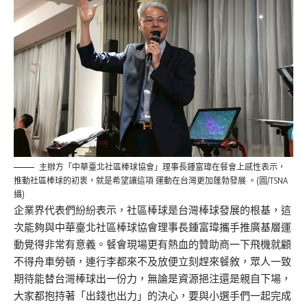
主辦方「中華臺北社區棒球協會」理事長鍾富瑋在餐會上感性表示，
推動社區棒球的初衷，就是希望讓這項 運動在台灣更加蓬勃發展 。(圖/TSNA
攝)
企業界代表們紛紛表示，社區棒球是台灣棒球發展的根基，這
次能夠與中華臺北社區棒球協會理事長鍾富瑋攜手推廣基層運
動覺得非常有意義。
餐會現場更有熱血的贊助商一下飛機就顧
不得舟車勞頓，連行李都來不及放便立刻趕來餐敘，眾人一致
期待能替台灣棒球出一份力，無論是資源挹注還是親自下場，
大家都抱持著「出錢也出力」的決心，要與小選手們一起完成