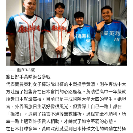
(圖/TSNA攝)
旅日好手黃晴返台參戰
代表開曼英利女子棒球隊出征的主戰投手黃晴，則在專訪中大
方吐露了她隻身在日本奮鬥的心路歷程。黃晴從高中一年級就
遠赴日本就讀高校，目前已是平成國際大學大四的學生。她坦
言，外界看旅日生活好像很風光，但實際上自己一路上都在
「撞牆」，遇到了語言不通等無數挫折，過程完全不順利，所
幸一路上遇到許多貴人相助，才練就了如今堅韌的心態。
在日本打球多年，黃晴深刻感受到日本棒球文化的精髓在於極